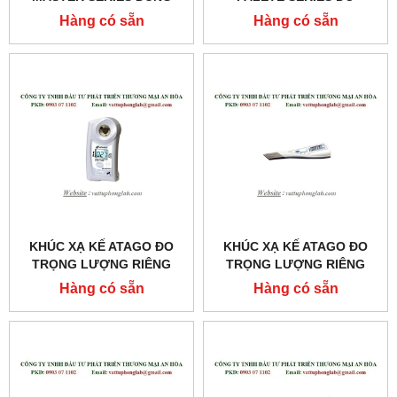
CHO KHÁM VÀ CHỮA
TRỌNG LƯỢNG RIÊNG
Hàng có sẵn
Hàng có sẵn
BỆNH MODEL:MASTER-
NƯỚC TIỂU MODEL:UG-Α
SUR/NM
KHÚC XẠ KẾ ATAGO ĐO
KHÚC XẠ KẾ ATAGO ĐO
TRỌNG LƯỢNG RIÊNG
TRỌNG LƯỢNG RIÊNG
NƯỚC TIỂU CỦA MÈO
CỦA NƯỚC TIỂU
Hàng có sẵn
Hàng có sẵn
MODEL:PAL-USG (CAT)
MODEL:PEN-URINE S.G