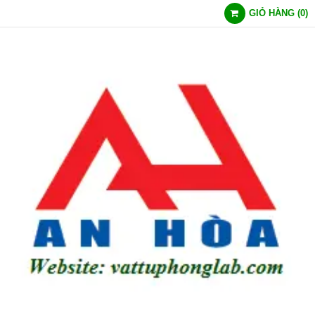
GIỎ HÀNG
(
0
)