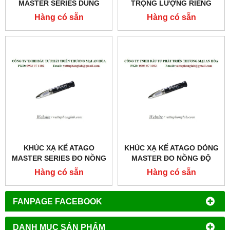
MASTER SERIES DÙNG
TRỌNG LƯỢNG RIÊNG
CHO KHÁM VÀ CHỮA
NƯỚC TIỂU CỦA CHÓ
Hàng có sẵn
Hàng có sẵn
BỆNH MODEL:MASTER-
MODEL:PAL-USG (DOG)
SUR/NΑ
KHÚC XẠ KẾ ATAGO
KHÚC XẠ KẾ ATAGO DÒNG
MASTER SERIES ĐO NỒNG
MASTER ĐO NỒNG ĐỘ
ĐỘ RƯỢU
RƯỢU MODEL:MASTER-
Hàng có sẵn
Hàng có sẵn
MODEL:MASTER-KMW
GOE
FANPAGE FACEBOOK
DANH MỤC SẢN PHẨM