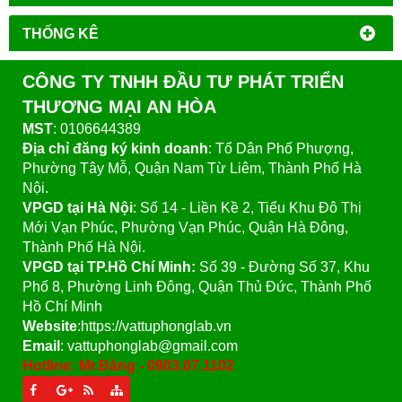
THỐNG KÊ
CÔNG TY TNHH ĐẦU TƯ PHÁT TRIỂN
THƯƠNG MẠI AN HÒA
MST
: 0106644389
Địa chỉ đăng ký kinh doanh
: Tổ Dân Phố Phượng,
Phường Tây Mỗ, Quận Nam Từ Liêm, Thành Phố Hà
Nội.
VPGD tại Hà Nội
:
Số 14 - Liền Kề 2, Tiểu Khu Đô Thị
Mới Vạn Phúc, Phường Vạn Phúc, Quận Hà Đông,
Thành Phố Hà Nội.
VPGD tại TP.Hồ Chí Minh:
Số 39 - Đường Số 37, Khu
Phố 8, Phường Linh Đông, Quận Thủ Đức, Thành Phố
Hồ Chí Minh
Website
:https://vattuphonglab.vn
Email
: vattuphonglab@gmail.com
Hotline: Mr.Đăng - 0903.07.1102