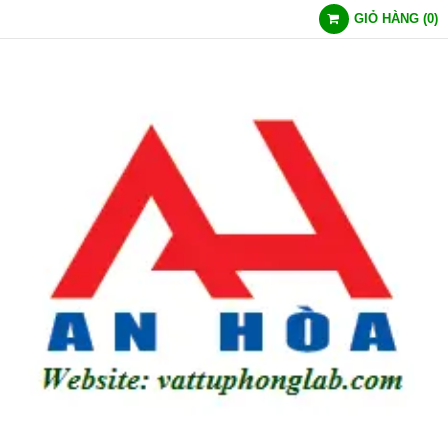
GIỎ HÀNG
(
0
)