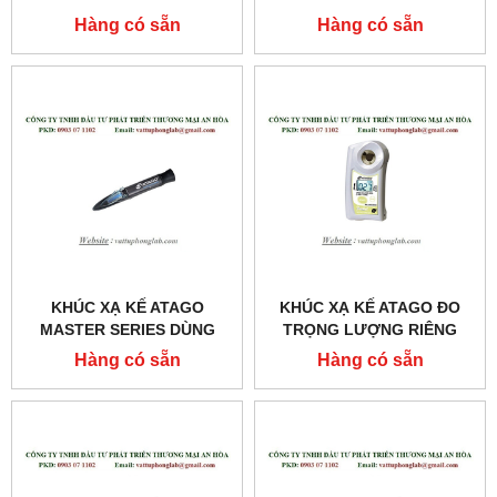
TRỌNG LƯỢNG RIÊNG
TRỌNG LƯỢNG RIÊNG
Hàng có sẵn
Hàng có sẵn
NƯỚC TIỂU
NƯỚC TIỂU
MODEL:MASTER-URC/NM
MODEL:MASTER-URC/NΑ
KHÚC XẠ KẾ ATAGO
KHÚC XẠ KẾ ATAGO ĐO
MASTER SERIES DÙNG
TRỌNG LƯỢNG RIÊNG
CHO KHÁM VÀ CHỮA
NƯỚC TIỂU CỦA CHÓ
Hàng có sẵn
Hàng có sẵn
BỆNH MODEL:MASTER-
MODEL:PAL-USG (DOG)
SUR/NΑ