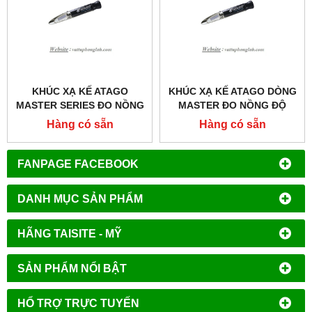
KHÚC XẠ KẾ ATAGO
KHÚC XẠ KẾ ATAGO DÒNG
MASTER SERIES ĐO NỒNG
MASTER ĐO NỒNG ĐỘ
ĐỘ RƯỢU
RƯỢU MODEL:MASTER-
Hàng có sẵn
Hàng có sẵn
MODEL:MASTER-KMW
GOE
FANPAGE FACEBOOK
DANH MỤC SẢN PHẨM
HÃNG TAISITE - MỸ
SẢN PHẨM NỔI BẬT
HỔ TRỢ TRỰC TUYẾN