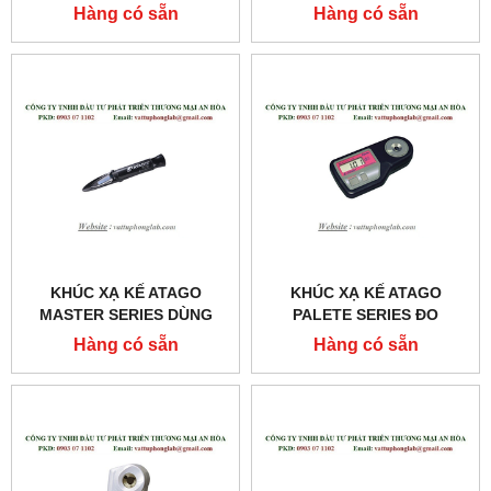
TIỂU MODEL:PAL-MOSM
VÀ CHỮA BỆNH
Hàng có sẵn
Hàng có sẵn
MODEL:T3-NE
KHÚC XẠ KẾ ATAGO
KHÚC XẠ KẾ ATAGO
MASTER SERIES DÙNG
PALETE SERIES ĐO
CHO KHÁM VÀ CHỮA
TRỌNG LƯỢNG RIÊNG
Hàng có sẵn
Hàng có sẵn
BỆNH MODEL:MASTER-
NƯỚC TIỂU MODEL:UG-Α
SUR/NM