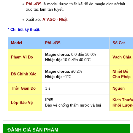
PAL-43S
là model được thiết kế để đo magie clorua/chất
xúc tác làm tan tuyết.
Xuất xứ:
ATAGO - Nhật
* Chi tiết kỹ thuật:
Model
PAL-43S
Số Cat.
Magie clorua:
0.0 đến 30.0%
Phạm Vi Đo
Vạch Chia
Nhiệt độ:
10.0 đến 40.0°C
Magie clorua:
±0.2%
Nhiệt Độ
Độ Chính Xác
Nhiệt độ:
±1°C
Cho Phép
Thời Gian Đo
3 s
Nguồn
IP65
Kích Thướ
Lớp Bảo Vệ
Bảo vệ chống thấm nước và bụi
Khối Lượn
ĐÁNH GIÁ SẢN PHẨM