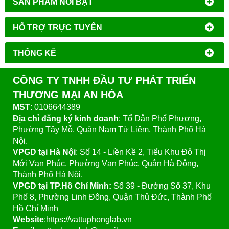
SẢN PHẨM NỔI BẬT
HỔ TRỢ TRỰC TUYẾN
THỐNG KÊ
CÔNG TY TNHH ĐẦU TƯ PHÁT TRIỂN
THƯƠNG MẠI AN HÒA
MST
: 0106644389
Địa chỉ đăng ký kinh doanh
: Tổ Dân Phố Phượng,
Phường Tây Mỗ, Quận Nam Từ Liêm, Thành Phố Hà
Nội.
VPGD tại Hà Nội
:
Số 14 - Liền Kề 2, Tiểu Khu Đô Thị
Mới Vạn Phúc, Phường Vạn Phúc, Quận Hà Đông,
Thành Phố Hà Nội.
VPGD tại TP.Hồ Chí Minh:
Số 39 - Đường Số 37, Khu
Phố 8, Phường Linh Đông, Quận Thủ Đức, Thành Phố
Hồ Chí Minh
Website
:https://vattuphonglab.vn