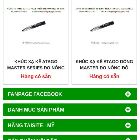
KHÚC XẠ KẾ ATAGO
KHÚC XẠ KẾ ATAGO DÒNG
MASTER SERIES ĐO NỒNG
MASTER ĐO NỒNG ĐỘ
ĐỘ RƯỢU
RƯỢU MODEL:MASTER-
Hàng có sẵn
Hàng có sẵn
MODEL:MASTER-KMW
GOE
FANPAGE FACEBOOK
DANH MỤC SẢN PHẨM
HÃNG TAISITE - MỸ