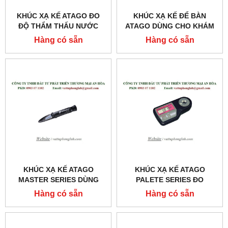
KHÚC XẠ KẾ ATAGO ĐO
KHÚC XẠ KẾ ĐỂ BÀN
ĐỘ THẨM THẤU NƯỚC
ATAGO DÙNG CHO KHÁM
TIỂU MODEL:PAL-MOSM
VÀ CHỮA BỆNH
Hàng có sẵn
Hàng có sẵn
MODEL:T3-NE
KHÚC XẠ KẾ ATAGO
KHÚC XẠ KẾ ATAGO
MASTER SERIES DÙNG
PALETE SERIES ĐO
CHO KHÁM VÀ CHỮA
TRỌNG LƯỢNG RIÊNG
Hàng có sẵn
Hàng có sẵn
BỆNH MODEL:MASTER-
NƯỚC TIỂU MODEL:UG-Α
SUR/NM