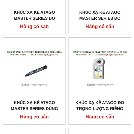
KHÚC XẠ KẾ ATAGO
KHÚC XẠ KẾ ATAGO
MASTER SERIES ĐO
MASTER SERIES ĐO
TRỌNG LƯỢNG RIÊNG
TRỌNG LƯỢNG RIÊNG
Hàng có sẵn
Hàng có sẵn
NƯỚC TIỂU
NƯỚC TIỂU
MODEL:MASTER-URC/NM
MODEL:MASTER-URC/NΑ
KHÚC XẠ KẾ ATAGO
KHÚC XẠ KẾ ATAGO ĐO
MASTER SERIES DÙNG
TRỌNG LƯỢNG RIÊNG
CHO KHÁM VÀ CHỮA
NƯỚC TIỂU CỦA CHÓ
Hàng có sẵn
Hàng có sẵn
BỆNH MODEL:MASTER-
MODEL:PAL-USG (DOG)
SUR/NΑ