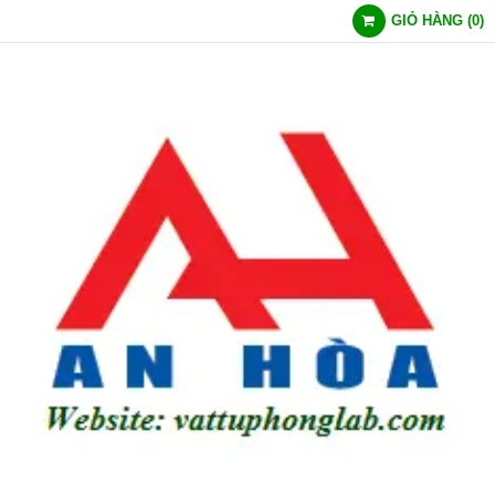
GIỎ HÀNG
(
0
)