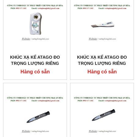
KHÚC XẠ KẾ ATAGO ĐO
KHÚC XẠ KẾ ATAGO ĐO
TRỌNG LƯỢNG RIÊNG
TRỌNG LƯỢNG RIÊNG
NƯỚC TIỂU CỦA MÈO
CỦA NƯỚC TIỂU
Hàng có sẵn
Hàng có sẵn
MODEL:PAL-USG (CAT)
MODEL:PEN-URINE S.G