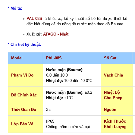
* Mô tả:
PAL-08S
là khúc xạ kế kỹ thuật số bỏ túi được thiết kế
đặc biệt dùng để đo nồng độ nước mặn theo độ Baume.
Xuất xứ:
ATAGO - Nhật
* Chi tiết kỹ thuật:
Model
PAL-08S
Số Cat.
Nước mặn (Baume):
Phạm Vi Đo
0.0 đến 10.0
Vạch Chia
Nhiệt độ:
10.0 đến 40.0°C
Nước mặn (Baume):
±0.2
Nhiệt Độ
Độ Chính Xác
Nhiệt độ:
±1°C
Cho Phép
Thời Gian Đo
3 s
Nguồn
IP65
Kích Thước
Lớp Bảo Vệ
Chống thấm nước và bụi
Khối Lượng