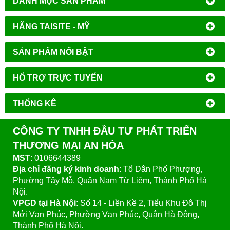
DANH MỤC SẢN PHẨM
HÃNG TAISITE - MỸ
SẢN PHẨM NỔI BẬT
HỔ TRỢ TRỰC TUYẾN
THỐNG KÊ
CÔNG TY TNHH ĐẦU TƯ PHÁT TRIỂN
THƯƠNG MẠI AN HÒA
MST
: 0106644389
Địa chỉ đăng ký kinh doanh
: Tổ Dân Phố Phượng,
Phường Tây Mỗ, Quận Nam Từ Liêm, Thành Phố Hà
Nội.
VPGD tại Hà Nội
:
Số 14 - Liền Kề 2, Tiểu Khu Đô Thị
Mới Vạn Phúc, Phường Vạn Phúc, Quận Hà Đông,
Thành Phố Hà Nội.