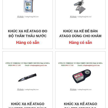
KHÚC XẠ KẾ ATAGO ĐO
KHÚC XẠ KẾ ĐỂ BÀN
ĐỘ THẨM THẤU NƯỚC
ATAGO DÙNG CHO KHÁM
TIỂU MODEL:PAL-MOSM
VÀ CHỮA BỆNH
Hàng có sẵn
Hàng có sẵn
MODEL:T3-NE
KHÚC XẠ KẾ ATAGO
KHÚC XẠ KẾ ATAGO