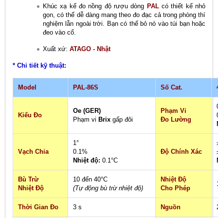
Khúc xạ kế đo nồng độ rượu dòng
PAL
có thiết kế nhỏ
gọn, có thể dễ dàng mang theo đo đạc cả trong phòng thí
nghiệm lẫn ngoài trời. Bạn có thể bỏ nó vào túi bạn hoặc
đeo vào cổ.
Xuất xứ:
ATAGO - Nhật
* Chi tiết kỹ thuật:
Model
PAL-86S
Số Cat.
Oe (GER)
Phạm Vi
Kiểu Đo
Phạm vi
Brix
gấp đôi
Đo Lường
1°
Vạch Chia
0.1%
Độ Chính Xác
Nhiệt độ:
0.1°C
Bù Trừ
10 đến 40°C
Nhiệt Độ
Nhiệt Độ
(Tự động bù trừ nhiệt độ)
Cho Phép
Thời Gian Đo
3 s
Nguồn