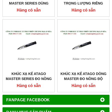
MASTER SERIES DÙNG
TRỌNG LƯỢNG RIÊNG
CHO KHÁM VÀ CHỮA
NƯỚC TIỂU CỦA CHÓ
Hàng có sẵn
Hàng có sẵn
BỆNH MODEL:MASTER-
MODEL:PAL-USG (DOG)
SUR/NΑ
KHÚC XẠ KẾ ATAGO
KHÚC XẠ KẾ ATAGO DÒNG
MASTER SERIES ĐO NỒNG
MASTER ĐO NỒNG ĐỘ
ĐỘ RƯỢU
RƯỢU MODEL:MASTER-
Hàng có sẵn
Hàng có sẵn
MODEL:MASTER-KMW
GOE
FANPAGE FACEBOOK