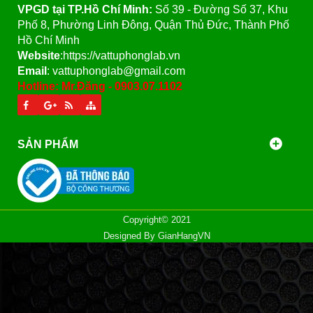
VPGD tại TP.Hồ Chí Minh:
Số 39 - Đường Số 37, Khu
Phố 8, Phường Linh Đông, Quận Thủ Đức, Thành Phố
Hồ Chí Minh
Website
:https://vattuphonglab.vn
Email
: vattuphonglab@gmail.com
Hotline: Mr.Đăng - 0903.07.1102
SẢN PHẨM
Copyright© 2021
Designed By
GianHangVN