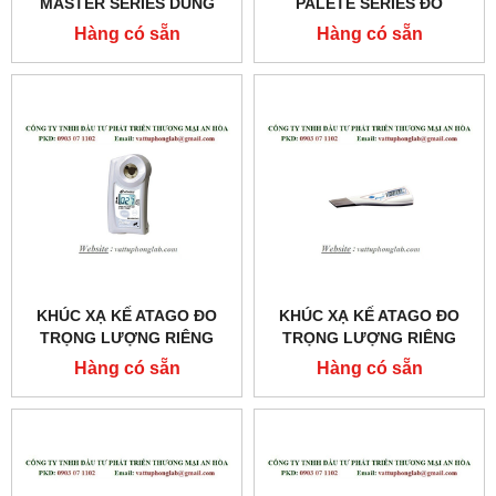
MASTER SERIES DÙNG
PALETE SERIES ĐO
CHO KHÁM VÀ CHỮA
TRỌNG LƯỢNG RIÊNG
Hàng có sẵn
Hàng có sẵn
BỆNH MODEL:MASTER-
NƯỚC TIỂU MODEL:UG-Α
SUR/NM
KHÚC XẠ KẾ ATAGO ĐO
KHÚC XẠ KẾ ATAGO ĐO
TRỌNG LƯỢNG RIÊNG
TRỌNG LƯỢNG RIÊNG
NƯỚC TIỂU CỦA MÈO
CỦA NƯỚC TIỂU
Hàng có sẵn
Hàng có sẵn
MODEL:PAL-USG (CAT)
MODEL:PEN-URINE S.G