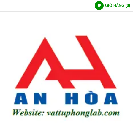
GIỎ HÀNG
(
0
)