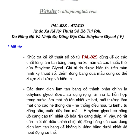
PAL-92S - ATAGO
Khúc Xạ Kế Kỹ Thuật Số Bỏ Túi PAL
Đo Nồng Độ Và Nhiệt Độ Đông Đặc Của Ethylene Glycol (°F)
* Mô tả:
Khúc xạ kế kỹ thuật số bỏ túi
PAL-92S
dùng để đo các
chất lỏng làm tan băng trong nước mặn và các thuốc thử
của Ethylene Glycol. Giá trị đo được hiển thị trên màn
hình kỹ thuật số. Điểm đóng băng của mẫu cũng có thể
được đo lường và hiển thị.
Các dung dịch làm tan băng có thành phần chính là
ethylene glycol được sử dụng rộng rãi như là hỗn hợp
trong nước làm mát bộ tản nhiệt xe hơi, môi trường làm
mát cho các hệ thống khí - hệ thống điều hòa, tủ lạnh / tủ
đông sâu, cuộn dây làm mát... Ethylene glycol có nồng
độ càng cao thì nhiệt độ hóa rắn càng thấp. Vì vậy, nó rất
cần thiết để điều chỉnh nhiệt độ đóng băng của các dung
dịch làm tan băng để không bị đóng băng dưới nhiệt độ
hoạt động cụ thể.