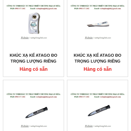
KHÚC XẠ KẾ ATAGO ĐO
KHÚC XẠ KẾ ATAGO ĐO
TRỌNG LƯỢNG RIÊNG
TRỌNG LƯỢNG RIÊNG
NƯỚC TIỂU CỦA MÈO
CỦA NƯỚC TIỂU
Hàng có sẵn
Hàng có sẵn
MODEL:PAL-USG (CAT)
MODEL:PEN-URINE S.G