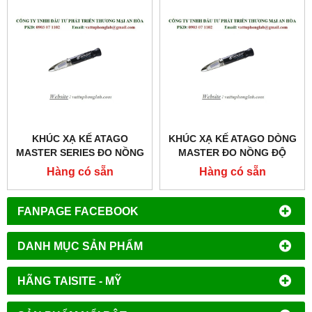
KHÚC XẠ KẾ ATAGO
KHÚC XẠ KẾ ATAGO DÒNG
MASTER SERIES ĐO NỒNG
MASTER ĐO NỒNG ĐỘ
ĐỘ RƯỢU
RƯỢU MODEL:MASTER-
Hàng có sẵn
Hàng có sẵn
MODEL:MASTER-KMW
GOE
FANPAGE FACEBOOK
DANH MỤC SẢN PHẨM
HÃNG TAISITE - MỸ