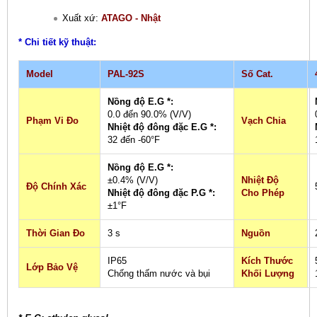
Xuất xứ:
ATAGO - Nhật
* Chi tiết kỹ thuật:
Model
PAL-92S
Số Cat.
Nồng độ E.G *:
0.0 đến 90.0% (V/V)
Phạm Vi Đo
Vạch Chia
Nhiệt độ đông đặc E.G *:
32 đến -60°F
Nồng độ E.G *:
±0.4% (V/V)
Nhiệt Độ
Độ Chính Xác
Nhiệt độ đông đặc P.G *:
Cho Phép
±1°F
Thời Gian Đo
3 s
Nguồn
IP65
Kích Thước
Lớp Bảo Vệ
Chống thấm nước và bụi
Khối Lượng