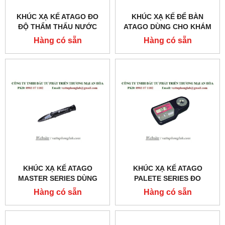
KHÚC XẠ KẾ ATAGO ĐO
KHÚC XẠ KẾ ĐỂ BÀN
ĐỘ THẨM THẤU NƯỚC
ATAGO DÙNG CHO KHÁM
TIỂU MODEL:PAL-MOSM
VÀ CHỮA BỆNH
Hàng có sẵn
Hàng có sẵn
MODEL:T3-NE
KHÚC XẠ KẾ ATAGO
KHÚC XẠ KẾ ATAGO
MASTER SERIES DÙNG
PALETE SERIES ĐO
CHO KHÁM VÀ CHỮA
TRỌNG LƯỢNG RIÊNG
Hàng có sẵn
Hàng có sẵn
BỆNH MODEL:MASTER-
NƯỚC TIỂU MODEL:UG-Α
SUR/NM