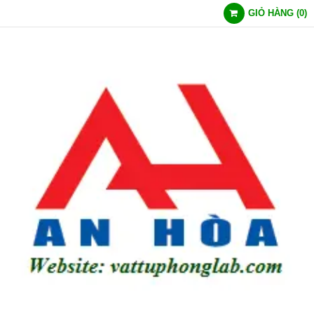
GIỎ HÀNG
(
0
)