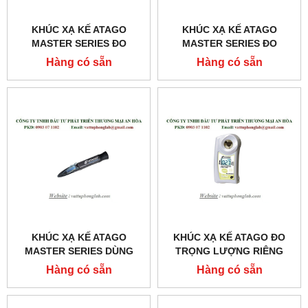
KHÚC XẠ KẾ ATAGO
KHÚC XẠ KẾ ATAGO
MASTER SERIES ĐO
MASTER SERIES ĐO
TRỌNG LƯỢNG RIÊNG
TRỌNG LƯỢNG RIÊNG
Hàng có sẵn
Hàng có sẵn
NƯỚC TIỂU
NƯỚC TIỂU
MODEL:MASTER-URC/NM
MODEL:MASTER-URC/NΑ
KHÚC XẠ KẾ ATAGO
KHÚC XẠ KẾ ATAGO ĐO
MASTER SERIES DÙNG
TRỌNG LƯỢNG RIÊNG
CHO KHÁM VÀ CHỮA
NƯỚC TIỂU CỦA CHÓ
Hàng có sẵn
Hàng có sẵn
BỆNH MODEL:MASTER-
MODEL:PAL-USG (DOG)
SUR/NΑ