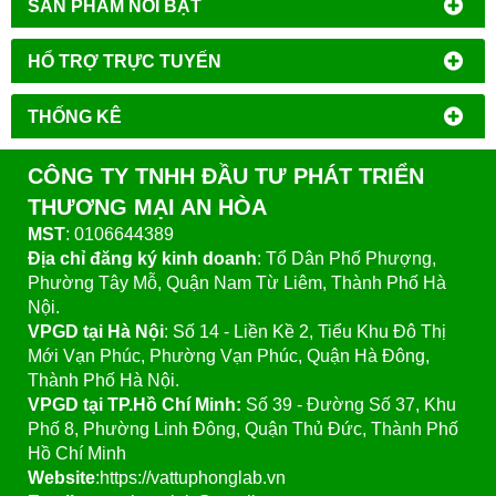
SẢN PHẨM NỔI BẬT
HỔ TRỢ TRỰC TUYẾN
THỐNG KÊ
CÔNG TY TNHH ĐẦU TƯ PHÁT TRIỂN
THƯƠNG MẠI AN HÒA
MST
: 0106644389
Địa chỉ đăng ký kinh doanh
: Tổ Dân Phố Phượng,
Phường Tây Mỗ, Quận Nam Từ Liêm, Thành Phố Hà
Nội.
VPGD tại Hà Nội
:
Số 14 - Liền Kề 2, Tiểu Khu Đô Thị
Mới Vạn Phúc, Phường Vạn Phúc, Quận Hà Đông,
Thành Phố Hà Nội.
VPGD tại TP.Hồ Chí Minh:
Số 39 - Đường Số 37, Khu
Phố 8, Phường Linh Đông, Quận Thủ Đức, Thành Phố
Hồ Chí Minh
Website
:https://vattuphonglab.vn