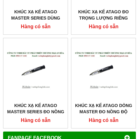
KHÚC XẠ KẾ ATAGO
KHÚC XẠ KẾ ATAGO ĐO
MASTER SERIES DÙNG
TRỌNG LƯỢNG RIÊNG
CHO KHÁM VÀ CHỮA
NƯỚC TIỂU CỦA CHÓ
Hàng có sẵn
Hàng có sẵn
BỆNH MODEL:MASTER-
MODEL:PAL-USG (DOG)
SUR/NΑ
KHÚC XẠ KẾ ATAGO
KHÚC XẠ KẾ ATAGO DÒNG
MASTER SERIES ĐO NỒNG
MASTER ĐO NỒNG ĐỘ
ĐỘ RƯỢU
RƯỢU MODEL:MASTER-
Hàng có sẵn
Hàng có sẵn
MODEL:MASTER-KMW
GOE
FANPAGE FACEBOOK