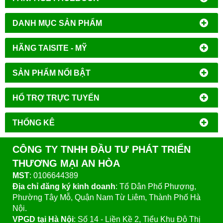
DANH MỤC SẢN PHẨM
HÃNG TAISITE - MỸ
SẢN PHẨM NỔI BẬT
HỔ TRỢ TRỰC TUYẾN
THỐNG KÊ
CÔNG TY TNHH ĐẦU TƯ PHÁT TRIỂN
THƯƠNG MẠI AN HÒA
MST
: 0106644389
Địa chỉ đăng ký kinh doanh
: Tổ Dân Phố Phượng,
Phường Tây Mỗ, Quận Nam Từ Liêm, Thành Phố Hà
Nội.
VPGD tại Hà Nội
:
Số 14 - Liền Kề 2, Tiểu Khu Đô Thị