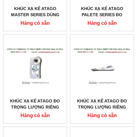
KHÚC XẠ KẾ ATAGO
KHÚC XẠ KẾ ATAGO
MASTER SERIES DÙNG
PALETE SERIES ĐO
CHO KHÁM VÀ CHỮA
TRỌNG LƯỢNG RIÊNG
Hàng có sẵn
Hàng có sẵn
BỆNH MODEL:MASTER-
NƯỚC TIỂU MODEL:UG-Α
SUR/NM
KHÚC XẠ KẾ ATAGO ĐO
KHÚC XẠ KẾ ATAGO ĐO
TRỌNG LƯỢNG RIÊNG
TRỌNG LƯỢNG RIÊNG
NƯỚC TIỂU CỦA MÈO
CỦA NƯỚC TIỂU
Hàng có sẵn
Hàng có sẵn
MODEL:PAL-USG (CAT)
MODEL:PEN-URINE S.G