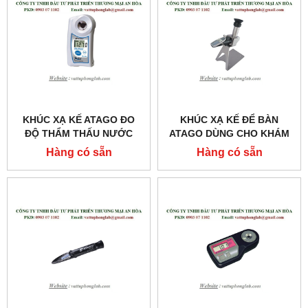
KHÚC XẠ KẾ ATAGO ĐO
KHÚC XẠ KẾ ĐỂ BÀN
ĐỘ THẨM THẤU NƯỚC
ATAGO DÙNG CHO KHÁM
TIỂU MODEL:PAL-MOSM
VÀ CHỮA BỆNH
Hàng có sẵn
Hàng có sẵn
MODEL:T3-NE