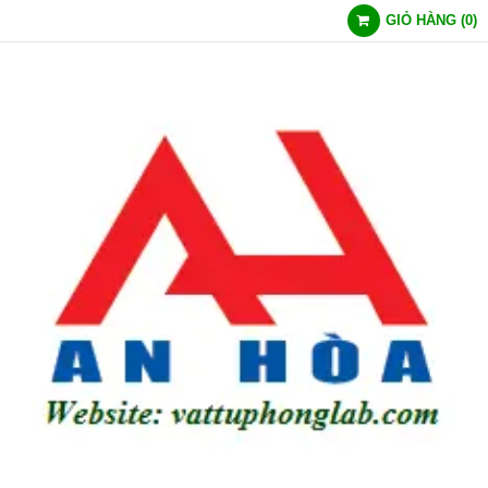
GIỎ HÀNG
(
0
)