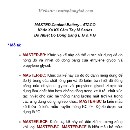
MASTER-Coolant-Battery - ATAGO
Khúc Xạ Kế Cầm Tay M Series
Đo Nhiệt Độ Đóng Băng E.G & P.G
* Mô tả:
MASTER-BR:
Khúc xạ kế này có thể được sử dụng để đo
nồng độ và nhiệt độ đóng băng của ethylene glycol và
propylene glycol.
MASTER-BC:
Khúc xạ kế này có độ đo dành riêng dùng để
đo tỷ trọng của chất lỏng pin và để kiểm tra nhiệt độ đóng
băng của ethylene glycol và propylene glycol được sử
dụng làm chất hỗn hợp chống đông trong xe ô tô, chất xúc
tác nhiệt cho các hệ thống năng lượng mặt trời và trong
các ứng dụng công nghiệp khác.
MASTER-BC
là kiểu mẫu
kế thừa từ kiểu mẫu truyền thống BC-2E. Độ đo được sử
dụng là °C.
MASTER-BCF:
Khúc xạ kế này có đặc điểm tương đồng
với loại
MASTER-BC. MASTER-BCF
là kiểu mẫu kế thừa