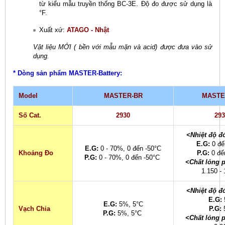
từ kiểu mẫu truyền thống BC-3E. Độ đo được sử dụng là
°F.
Xuất xứ:
ATAGO - Nhật
Vật liệu MỚI ( bền với mẫu mặn và acid) được đưa vào sử
dụng.
* Dòng sản phẩm MASTER-Battery:
Model
MASTER-BR
MASTE
Số Cat.
2930
293
<Nhiệt độ đ
E.G:
0 đế
E.G:
0 - 70%, 0 đến -50°C
Khoảng Đo
P.G:
0 đế
P.G:
0 - 70%, 0 đến -50°C
<Chất lỏng p
1.150 -
<Nhiệt độ đ
E.G:
E.G:
5%, 5°C
Vạch Chia
P.G:
P.G:
5%, 5°C
<Chất lỏng p