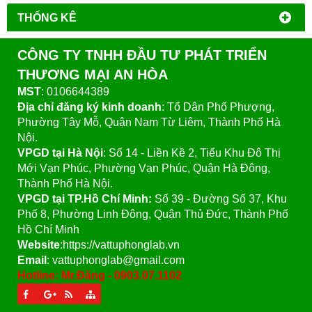
THỐNG KÊ
CÔNG TY TNHH ĐẦU TƯ PHÁT TRIỂN
THƯƠNG MẠI AN HÒA
MST
: 0106644389
Địa chỉ đăng ký kinh doanh
: Tổ Dân Phố Phượng,
Phường Tây Mỗ, Quận Nam Từ Liêm, Thành Phố Hà
Nội.
VPGD tại Hà Nội
:
Số 14 - Liền Kề 2, Tiểu Khu Đô Thị
Mới Vạn Phúc, Phường Vạn Phúc, Quận Hà Đông,
Thành Phố Hà Nội.
VPGD tại TP.Hồ Chí Minh:
Số 39 - Đường Số 37, Khu
Phố 8, Phường Linh Đông, Quận Thủ Đức, Thành Phố
Hồ Chí Minh
Website
:https://vattuphonglab.vn
Email
: vattuphonglab@gmail.com
Hotline: Mr.Đăng - 0903.07.1102