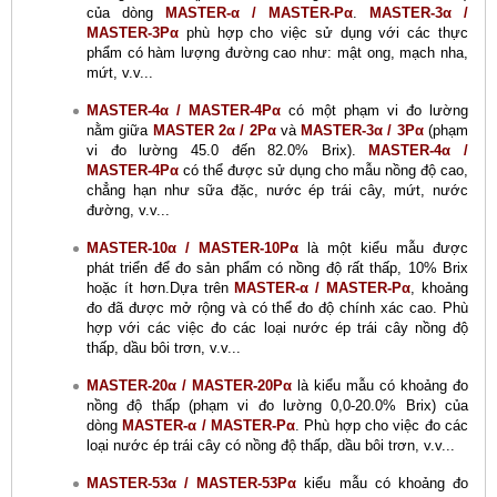
của dòng
MASTER-α / MASTER-Pα
.
MASTER-3α /
MASTER-3Pα
phù hợp cho việc sử dụng với các thực
phẩm có hàm lượng đường cao như: mật ong, mạch nha,
mứt, v.v...
MASTER-4α / MASTER-4Pα
có một phạm vi đo lường
nằm giữa
MASTER 2α / 2Pα
và
MASTER-3α / 3Pα
(phạm
vi đo lường 45.0 đến 82.0% Brix).
MASTER-4α /
MASTER-4Pα
có thể được sử dụng cho mẫu nồng độ cao,
chẳng hạn như sữa đặc, nước ép trái cây, mứt, nước
đường, v.v...
MASTER-10α / MASTER-10Pα
là một kiểu mẫu được
phát triển để đo sản phẩm có nồng độ rất thấp, 10% Brix
hoặc ít hơn.Dựa trên
MASTER-α / MASTER-Pα
, khoảng
đo đã được mở rộng và có thể đo độ chính xác cao. Phù
hợp với các việc đo các loại nước ép trái cây nồng độ
thấp, dầu bôi trơn, v.v...
MASTER-20α / MASTER-20Pα
là kiểu mẫu có khoảng đo
nồng độ thấp (phạm vi đo lường 0,0-20.0% Brix) của
dòng
MASTER-α / MASTER-Pα
. Phù hợp cho việc đo các
loại nước ép trái cây có nồng độ thấp, dầu bôi trơn, v.v...
MASTER-53α / MASTER-53Pα
kiểu mẫu có khoảng đo