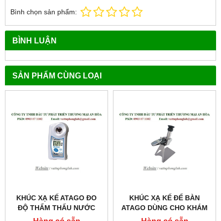
Bình chọn sản phẩm:
BÌNH LUẬN
SẢN PHẨM CÙNG LOẠI
KHÚC XẠ KẾ ATAGO ĐO
KHÚC XẠ KẾ ĐỂ BÀN
ĐỘ THẨM THẤU NƯỚC
ATAGO DÙNG CHO KHÁM
TIỂU MODEL:PAL-MOSM
VÀ CHỮA BỆNH