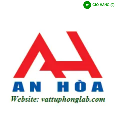
GIỎ HÀNG
(
0
)