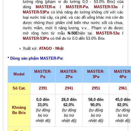
lường rộng (phạm vi đo lường 0,0 - 53.0% Brix) của
dòng
MASTER-α / MASTER-Pα. MASTER-53α /
MASTER-53Pα
có khả năng đo lường không chỉ với các
loại nước trái cây, cà phê, và các đồ uống khác mà còn đo
được những thực phẩm chế biến như nước sốt cà chua,
nước mắm, mứt ít năng lượng, v.v... Phạm vi đo được
mở rộng hơn từ mẫu
N-50E
hiện tại.
MASTER-53α /
MASTER-53Pα
có thể đo từ 0.0 đến 53.0% Brix.
Xuất xứ:
ATAGO - Nhật
* Dòng sản phẩm MASTER-Pα:
MASTER-
MASTER-
MASTER-
MASTER
Model
Pα
2Pα
3Pα
4Pα
Số Cat.
2391
2941
2951
2961
0,0 đến
28,0 đến
58,0 đến
45,0 đến
33,0%
62,0%
90,0%
82,0%
Khoảng
(tự động
(tự động
(tự động
(tự động
Đo Brix
bù trừ
bù trừ
bù trừ
bù trừ
nhiệt độ)
nhiệt độ)
nhiệt độ)
nhiệt độ)