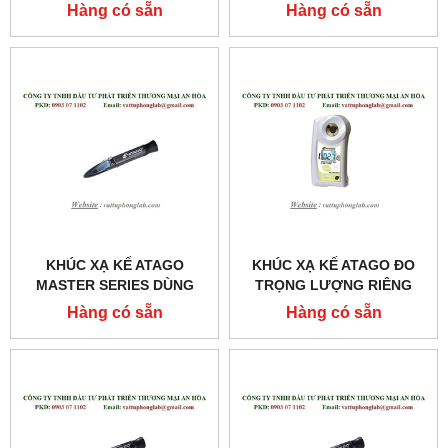
TRỌNG LƯỢNG RIÊNG
TRỌNG LƯỢNG RIÊNG
Hàng có sẵn
Hàng có sẵn
NƯỚC TIỂU
NƯỚC TIỂU
MODEL:MASTER-URC/NM
MODEL:MASTER-URC/NΑ
KHÚC XẠ KẾ ATAGO
KHÚC XẠ KẾ ATAGO ĐO
MASTER SERIES DÙNG
TRỌNG LƯỢNG RIÊNG
CHO KHÁM VÀ CHỮA
NƯỚC TIỂU CỦA CHÓ
Hàng có sẵn
Hàng có sẵn
BỆNH MODEL:MASTER-
MODEL:PAL-USG (DOG)
SUR/NΑ