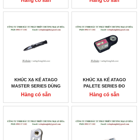
Hàng có sẵn
Hàng có sẵn
MODEL:T3-NE
KHÚC XẠ KẾ ATAGO
KHÚC XẠ KẾ ATAGO
MASTER SERIES DÙNG
PALETE SERIES ĐO
CHO KHÁM VÀ CHỮA
TRỌNG LƯỢNG RIÊNG
Hàng có sẵn
Hàng có sẵn
BỆNH MODEL:MASTER-
NƯỚC TIỂU MODEL:UG-Α
SUR/NM