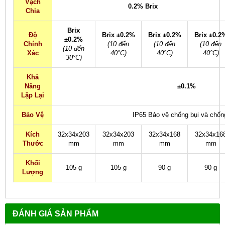
Vạch
0.2% Brix
Chia
Brix
Độ
Brix ±0.2%
Brix ±0.2%
Brix ±0.2
±0.2%
Chính
(10 đến
(10 đến
(10 đến
(10 đến
Xác
40°C)
40°C)
40°C)
30°C)
Khả
Năng
±0.1%
Lặp Lại
Bảo Vệ
IP65 Bảo vệ chống bụi và chống
Kích
32x34x203
32x34x203
32x34x168
32x34x16
Thước
mm
mm
mm
mm
Khối
105 g
105 g
90 g
90 g
Lượng
ĐÁNH GIÁ SẢN PHẨM