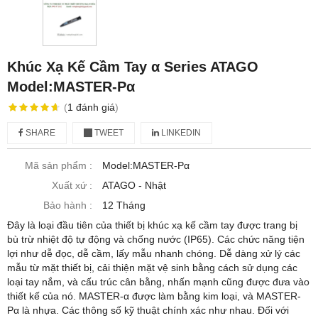
Khúc Xạ Kế Cầm Tay α Series ATAGO
Model:MASTER-Pα
(
1
đánh giá
)
SHARE
TWEET
LINKEDIN
Mã sản phẩm :
Model:MASTER-Pα
Xuất xứ :
ATAGO - Nhật
Bảo hành :
12 Tháng
Đây là loại đầu tiên của thiết bị khúc xạ kế cầm tay được trang bị
bù trừ nhiệt độ tự động và chống nước (IP65). Các chức năng tiện
lợi như dễ đọc, dễ cầm, lấy mẫu nhanh chóng. Dễ dàng xử lý các
mẫu từ mặt thiết bị, cải thiện mặt vệ sinh bằng cách sử dụng các
loại tay nắm, và cấu trúc cân bằng, nhấn mạnh cũng được đưa vào
thiết kế của nó. MASTER-α được làm bằng kim loại, và MASTER-
Pα là nhựa. Các thông số kỹ thuật chính xác như nhau. Đối với