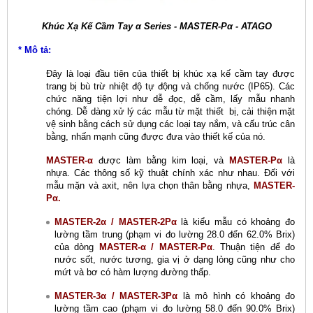
Khúc Xạ Kế Cầm Tay α Series - MASTER-Pα - ATAGO
* Mô tả:
Đây là loại đầu tiên của thiết bị khúc xạ kế cầm tay được
trang bị bù trừ nhiệt độ tự động và chống nước (IP65). Các
chức năng tiện lợi như dễ đọc, dễ cầm, lấy mẫu nhanh
chóng. Dễ dàng xử lý các mẫu từ mặt thiết bị, cải thiện mặt
vệ sinh bằng cách sử dụng các loại tay nắm, và cấu trúc cân
bằng, nhấn mạnh cũng được đưa vào thiết kế của nó.
MASTER-α
được làm bằng kim loại, và
MASTER-Pα
là
nhựa. Các thông số kỹ thuật chính xác như nhau. Đối với
mẫu mặn và axit, nên lựa chọn thân bằng nhựa,
MASTER-
Pα.
MASTER-2α / MASTER-2Pα
là kiểu mẫu có khoảng đo
lường tầm trung (phạm vi đo lường 28.0 đến 62.0% Brix)
của dòng
MASTER-α / MASTER-Pα
. Thuận tiện để đo
nước sốt, nước tương, gia vị ở dạng lỏng cũng như cho
mứt và bơ có hàm lượng đường thấp.
MASTER-3α / MASTER-3Pα
là mô hình có khoảng đo
lường tầm cao (phạm vi đo lường 58.0 đến 90.0% Brix)