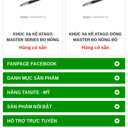
KHÚC XẠ KẾ ATAGO
KHÚC XẠ KẾ ATAGO DÒNG
MASTER SERIES ĐO NỒNG
MASTER ĐO NỒNG ĐỘ
ĐỘ RƯỢU
RƯỢU MODEL:MASTER-
Hàng có sẵn
Hàng có sẵn
MODEL:MASTER-KMW
GOE
FANPAGE FACEBOOK
DANH MỤC SẢN PHẨM
HÃNG TAISITE - MỸ
SẢN PHẨM NỔI BẬT
HỔ TRỢ TRỰC TUYẾN