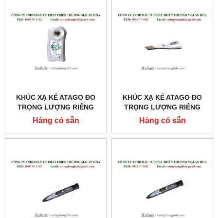
KHÚC XẠ KẾ ATAGO ĐO
KHÚC XẠ KẾ ATAGO ĐO
TRỌNG LƯỢNG RIÊNG
TRỌNG LƯỢNG RIÊNG
NƯỚC TIỂU CỦA MÈO
CỦA NƯỚC TIỂU
Hàng có sẵn
Hàng có sẵn
MODEL:PAL-USG (CAT)
MODEL:PEN-URINE S.G