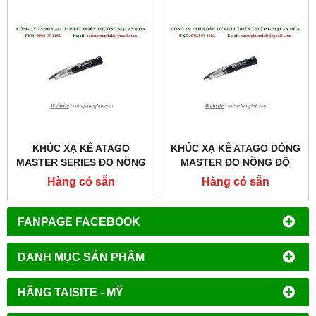
KHÚC XẠ KẾ ATAGO
KHÚC XẠ KẾ ATAGO DÒNG
MASTER SERIES ĐO NỒNG
MASTER ĐO NỒNG ĐỘ
ĐỘ RƯỢU
RƯỢU MODEL:MASTER-
Hàng có sẵn
Hàng có sẵn
MODEL:MASTER-KMW
GOE
FANPAGE FACEBOOK
DANH MỤC SẢN PHẨM
HÃNG TAISITE - MỸ