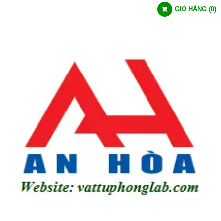
GIỎ HÀNG
(
0
)