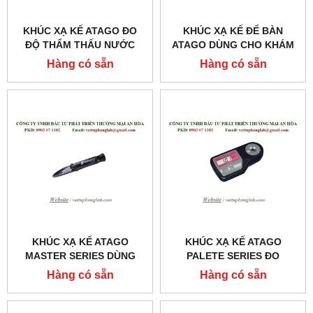
KHÚC XẠ KẾ ATAGO ĐO
KHÚC XẠ KẾ ĐỂ BÀN
ĐỘ THẨM THẤU NƯỚC
ATAGO DÙNG CHO KHÁM
TIỂU MODEL:PAL-MOSM
VÀ CHỮA BỆNH
Hàng có sẵn
Hàng có sẵn
MODEL:T3-NE
KHÚC XẠ KẾ ATAGO
KHÚC XẠ KẾ ATAGO
MASTER SERIES DÙNG
PALETE SERIES ĐO
CHO KHÁM VÀ CHỮA
TRỌNG LƯỢNG RIÊNG
Hàng có sẵn
Hàng có sẵn
BỆNH MODEL:MASTER-
NƯỚC TIỂU MODEL:UG-Α
SUR/NM