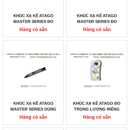
KHÚC XẠ KẾ ATAGO
KHÚC XẠ KẾ ATAGO
MASTER SERIES ĐO
MASTER SERIES ĐO
TRỌNG LƯỢNG RIÊNG
TRỌNG LƯỢNG RIÊNG
Hàng có sẵn
Hàng có sẵn
NƯỚC TIỂU
NƯỚC TIỂU
MODEL:MASTER-URC/NM
MODEL:MASTER-URC/NΑ
KHÚC XẠ KẾ ATAGO
KHÚC XẠ KẾ ATAGO ĐO
MASTER SERIES DÙNG
TRỌNG LƯỢNG RIÊNG
CHO KHÁM VÀ CHỮA
NƯỚC TIỂU CỦA CHÓ
Hàng có sẵn
Hàng có sẵn
BỆNH MODEL:MASTER-
MODEL:PAL-USG (DOG)
SUR/NΑ