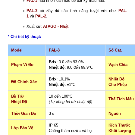
PAL-3
hầu như hoàn hảo để bất kỳ mẫu nào.
PAL-3
có đầy đủ các tính năng tuyệt vời như
PAL-
1
và
PAL-2
.
Xuất xứ:
ATAGO - Nhật
* Chi tiết kỹ thuật:
Model
PAL-3
Số Cat.
Brix:
0.0 đến 93.0%
Phạm Vi Đo
Vạch Chia
Nhiệt độ:
9.0 đến 99.9°C
Brix:
±0.1%
Nhiệt Độ
Độ Chính Xác
Nhiệt độ:
±1°C
Cho Phép
Bù Trừ
10 đến 100°C
Thể Tích Mẫu
Nhiệt Độ
(Tự động bù trừ nhiệt độ)
Thời Gian Đo
3 s
Nguồn
IP 65
Kích Thước
Lớp Bảo Vệ
Chống thấm nước và bụi
Khối Lượng