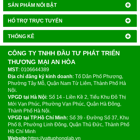
SẢN PHẨM NỔI BẬT
HỔ TRỢ TRỰC TUYẾN
THỐNG KÊ
CÔNG TY TNHH ĐẦU TƯ PHÁT TRIỂN
THƯƠNG MẠI AN HÒA
MST
: 0106644389
Địa chỉ đăng ký kinh doanh
: Tổ Dân Phố Phượng,
Phường Tây Mỗ, Quận Nam Từ Liêm, Thành Phố Hà
Nội.
VPGD tại Hà Nội
:
Số 14 - Liền Kề 2, Tiểu Khu Đô Thị
Mới Vạn Phúc, Phường Vạn Phúc, Quận Hà Đông,
Thành Phố Hà Nội.
VPGD tại TP.Hồ Chí Minh:
Số 39 - Đường Số 37, Khu
Phố 8, Phường Linh Đông, Quận Thủ Đức, Thành Phố
Hồ Chí Minh
Website
:https://vattuphonglab.vn