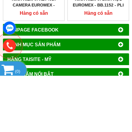
CAMERA EUROMEX -
EUROMEX - BB.1152 ‑ PLI
BB.1153 ‑ PLI
Hàng có sẵn
Hàng có sẵn
FANPAGE FACEBOOK
DANH MỤC SẢN PHẨM
HÃNG TAISITE - MỸ
(
0
)
SẢN PHẨM NỔI BẬT
HỔ TRỢ TRỰC TUYẾN
THỐNG KÊ
CÔNG TY TNHH ĐẦU TƯ PHÁT TRIỂN
THƯƠNG MẠI AN HÒA