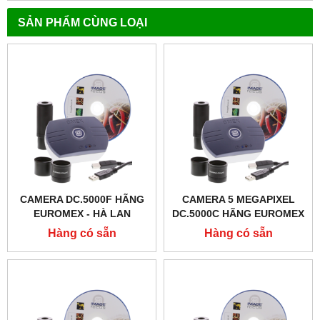
SẢN PHẨM CÙNG LOẠI
CAMERA DC.5000F HÃNG
CAMERA 5 MEGAPIXEL
EUROMEX - HÀ LAN
DC.5000C HÃNG EUROMEX
- HÀ LAN
Hàng có sẵn
Hàng có sẵn