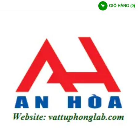
GIỎ HÀNG
(
0
)