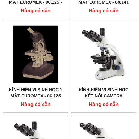
MẮT EUROMEX - 86.125 ‑
MẮT EUROMEX - 86.141
LED
Hàng có sẵn
Hàng có sẵn
KÍNH HIỂN VI SINH HỌC 1
KÍNH HIỂN VI SINH HỌC
MẮT EUROMEX - 86.125
KẾT NỐI CAMERA
EUROMEX - BB.1153 ‑
Hàng có sẵn
Hàng có sẵn
PLPHI