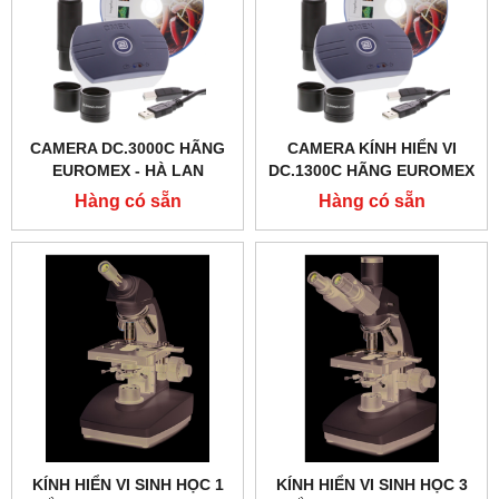
CAMERA DC.3000C HÃNG
CAMERA KÍNH HIỂN VI
EUROMEX - HÀ LAN
DC.1300C HÃNG EUROMEX
- HÀ LAN
Hàng có sẵn
Hàng có sẵn
KÍNH HIỂN VI SINH HỌC 1
KÍNH HIỂN VI SINH HỌC 3