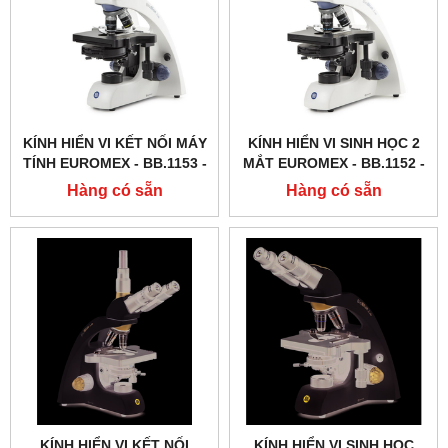
KÍNH HIỂN VI KẾT NỐI MÁY
KÍNH HIỂN VI SINH HỌC 2
TÍNH EUROMEX - BB.1153 ‑
MẮT EUROMEX - BB.1152 ‑
PLPH
PLPH
Hàng có sẵn
Hàng có sẵn
KÍNH HIỂN VI KẾT NỐI
KÍNH HIỂN VI SINH HỌC