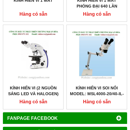
KÍNH HIỂN VI 1 MẮT
KÍNH HIỂN VI 1 MẮT
PHÓNG ĐẠI 640 LẦN
Hàng có sẵn
Hàng có sẵn
KÍNH HIỂN VI (2 NGUỒN
KÍNH HIỂN VI SOI NỔI
SÁNG LED VÀ HALOGEN)
MODEL: MSL4000-20/40-IL-
MODEL: PRIMO STAR
S
Hàng có sẵn
Hàng có sẵn
FANPAGE FACEBOOK