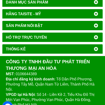
DANH MỤC SẢN PHẨM
HÃNG TAISITE - MỸ
SẢN PHẨM NỔI BẬT
HỔ TRỢ TRỰC TUYẾN
THỐNG KÊ
CÔNG TY TNHH ĐẦU TƯ PHÁT TRIỂN
THƯƠNG MẠI AN HÒA
MST
: 0106644389
Địa chỉ đăng ký kinh doanh
: Tổ Dân Phố Phượng,
Phường Tây Mỗ, Quận Nam Từ Liêm, Thành Phố Hà
Nội.
VPGD tại Hà Nội
:
Số 14 - Liền Kề 2, Tiểu Khu Đô Thị
Mới Vạn Phúc, Phường Vạn Phúc, Quận Hà Đông,
Thành Phố Hà Nội.