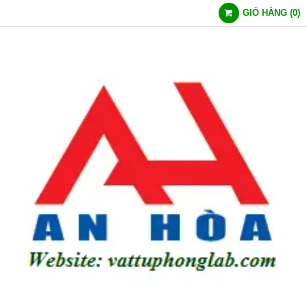
GIỎ HÀNG
(
0
)