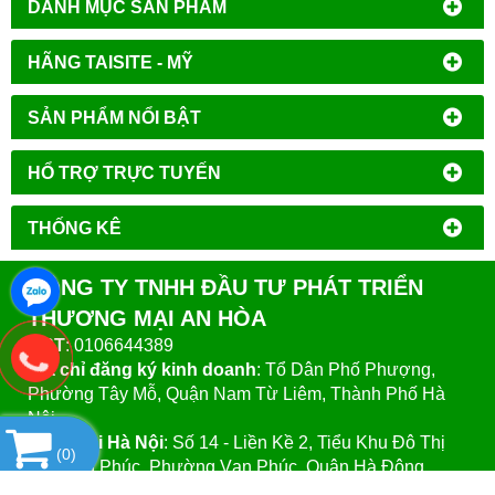
DANH MỤC SẢN PHẨM
HÃNG TAISITE - MỸ
SẢN PHẨM NỔI BẬT
HỔ TRỢ TRỰC TUYẾN
THỐNG KÊ
CÔNG TY TNHH ĐẦU TƯ PHÁT TRIỂN
THƯƠNG MẠI AN HÒA
MST
: 0106644389
Địa chỉ đăng ký kinh doanh
: Tổ Dân Phố Phượng,
Phường Tây Mỗ, Quận Nam Từ Liêm, Thành Phố Hà
Nội.
VPGD tại Hà Nội
:
Số 14 - Liền Kề 2, Tiểu Khu Đô Thị
(
0
)
Mới Vạn Phúc, Phường Vạn Phúc, Quận Hà Đông,
Thành Phố Hà Nội.