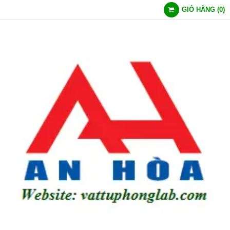
GIỎ HÀNG
(
0
)