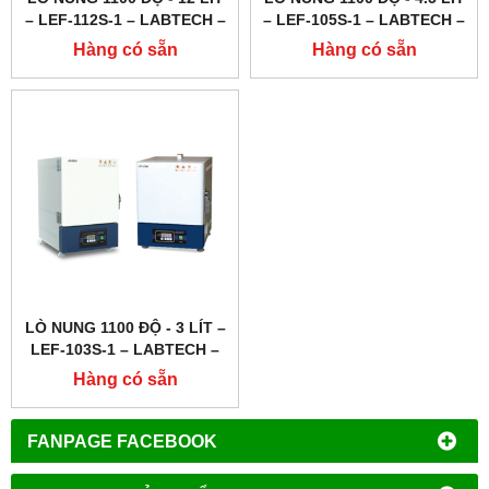
– LEF-112S-1 – LABTECH –
– LEF-105S-1 – LABTECH –
HÀN QUỐC
HÀN QUỐC
Hàng có sẵn
Hàng có sẵn
LÒ NUNG 1100 ĐỘ - 3 LÍT –
LEF-103S-1 – LABTECH –
HÀN QUỐC
Hàng có sẵn
FANPAGE FACEBOOK