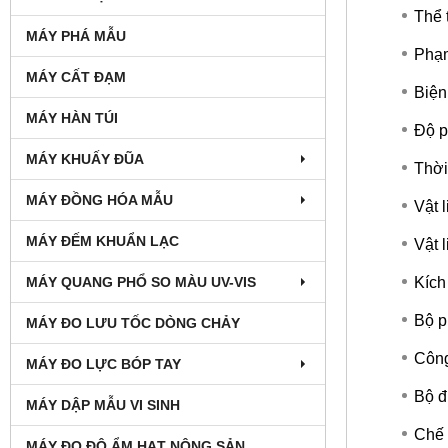
Thể 
MÁY PHÁ MẪU
Phạm
MÁY CẤT ĐẠM
Biện
MÁY HÀN TÚI
Độ p
MÁY KHUẤY ĐŨA
Thời
MÁY ĐỒNG HÓA MẪU
Vật 
MÁY ĐẾM KHUẨN LẠC
Vật l
Kích
MÁY QUANG PHỔ SO MÀU UV-VIS
Bộ p
MÁY ĐO LƯU TỐC DÒNG CHẢY
Công
MÁY ĐO LỰC BÓP TAY
Bộ đ
MÁY DẬP MẪU VI SINH
Chế 
MÁY ĐO ĐỘ ẨM HẠT NÔNG SẢN