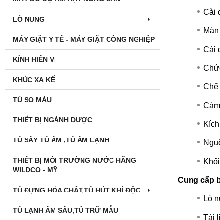
Cài 
LÒ NUNG
Màn 
MÁY GIẶT Y TẾ - MÁY GIẶT CÔNG NGHIỆP
Cài 
KÍNH HIỂN VI
Chức
KHÚC XẠ KẾ
Chế 
TỦ SO MÀU
Cảm 
THIẾT BỊ NGÀNH DƯỢC
Kích
TỦ SẤY TỦ ẤM ,TỦ ẤM LẠNH
Nguồ
THIẾT BỊ MÔI TRƯỜNG NƯỚC HÃNG
Khối
WILDCO - MỸ
Cung cấp 
TỦ ĐỰNG HÓA CHẤT,TỦ HÚT KHÍ ĐỘC
Lò n
TỦ LẠNH ÂM SÂU,TỦ TRỮ MẪU
Tài 