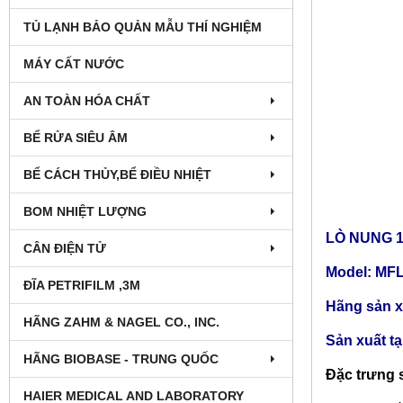
TỦ LẠNH BẢO QUẢN MẪU THÍ NGHIỆM
MÁY CẤT NƯỚC
AN TOÀN HÓA CHẤT
BỂ RỬA SIÊU ÂM
BỂ CÁCH THỦY,BỂ ĐIỀU NHIỆT
BOM NHIỆT LƯỢNG
LÒ NUNG 13
CÂN ĐIỆN TỬ
Model: MF
ĐĨA PETRIFILM ,3M
Hãng sản xu
HÃNG ZAHM & NAGEL CO., INC.
Sản xuất t
HÃNG BIOBASE - TRUNG QUỐC
Đặc trưng 
HAIER MEDICAL AND LABORATORY