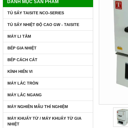
DANH MỤC SẢN PHẨM
TỦ SẤY TAISITE NCO-SERIES
TỦ SẤY NHIỆT ĐỘ CAO GW - TAISITE
MÁY LI TÂM
BẾP GIA NHIỆT
BẾP CÁCH CÁT
KÍNH HIỂN VI
MÁY LẮC TRÒN
MÁY LẮC NGANG
MÁY NGHIỀN MẪU THÍ NGHIỆM
MÁY KHUẤY TỪ / MÁY KHUẤY TỪ GIA
NHIỆT