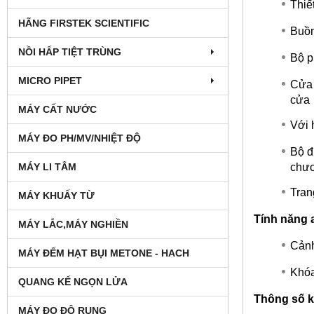
Thiế
HÃNG FIRSTEK SCIENTIFIC
Buồn
NỒI HẤP TIỆT TRÙNG
Bộ p
MICRO PIPET
Cửa 
cửa
MÁY CẤT NƯỚC
Với 
MÁY ĐO PH/MV/NHIỆT ĐỘ
Bộ đ
chươ
MÁY LI TÂM
Tran
MÁY KHUẤY TỪ
Tính năng 
MÁY LẮC,MÁY NGHIỀN
Cảnh
MÁY ĐẾM HẠT BỤI METONE - HACH
Khóa
QUANG KẾ NGỌN LỬA
Thông số k
MÁY ĐO ĐỘ RUNG