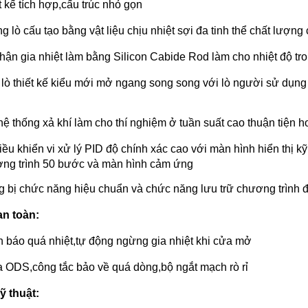
t kế tích hợp,cấu trúc nhỏ gọn
g lò cấu tạo bằng vật liệu chịu nhiệt sợi đa tinh thể chất lượng
hận gia nhiệt làm bằng Silicon Cabide Rod làm cho nhiệt độ tro
lò thiết kế kiểu mới mở ngang song song với lò người sử dụng
hệ thống xả khí làm cho thí nghiệm ở tuần suất cao thuận tiện 
iều khiển vi xử lý PID độ chính xác cao với màn hình hiển thị 
ng trình 50 bước và màn hình cảm ứng
g bị chức năng hiệu chuẩn và chức năng lưu trữ chương trình 
an toàn:
 báo quá nhiệt,tự động ngừng gia nhiệt khi cửa mở
 ODS,công tắc bảo về quá dòng,bộ ngắt mạch rò rỉ
ỹ thuật: