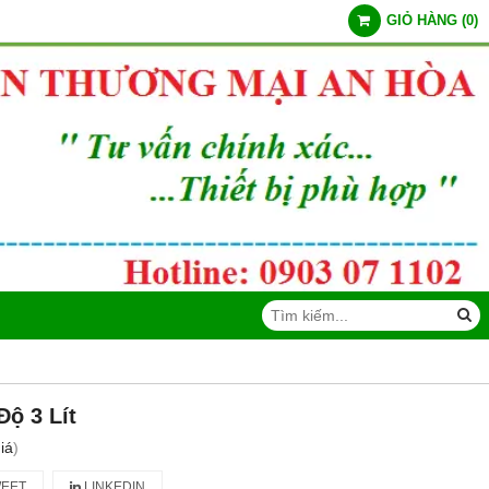
GIỎ HÀNG
(
0
)
Độ 3 Lít
iá
)
EET
LINKEDIN