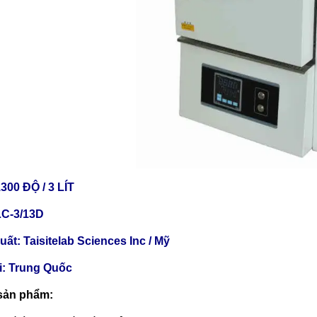
00 ĐỘ / 3 LÍT
LC-3/13D
ất: Taisitelab Sciences Inc / Mỹ
ại: Trung Quốc
sản phẩm: