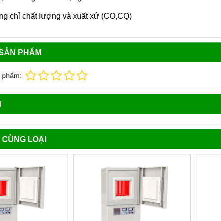
g chỉ chất lượng và xuất xứ (CO,CQ)
 SẢN PHẨM
n phẩm:
N
 CÙNG LOẠI