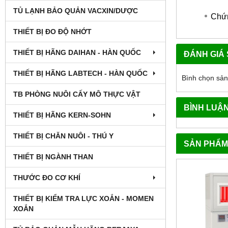
TỦ LẠNH BẢO QUẢN VACXIN/DƯỢC
Chứn
THIẾT BỊ ĐO ĐỘ NHỚT
THIẾT BỊ HÃNG DAIHAN - HÀN QUỐC
ĐÁNH GIÁ
THIẾT BỊ HÃNG LABTECH - HÀN QUỐC
Bình chọn sả
TB PHÒNG NUÔI CẤY MÔ THỰC VẬT
BÌNH LUẬ
THIẾT BỊ HÃNG KERN-SOHN
THIẾT BỊ CHĂN NUÔI - THÚ Y
SẢN PHẨM
THIẾT BỊ NGÀNH THAN
THƯỚC ĐO CƠ KHÍ
THIẾT BỊ KIỂM TRA LỰC XOẮN - MOMEN
XOẮN