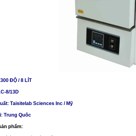
00 ĐỘ / 8 LÍT
LC-8/13D
ất: Taisitelab Sciences Inc / Mỹ
ại: Trung Quốc
sản phẩm: