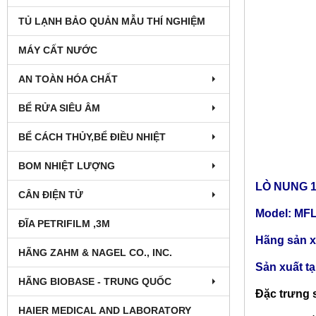
TỦ LẠNH BẢO QUẢN MẪU THÍ NGHIỆM
MÁY CẤT NƯỚC
AN TOÀN HÓA CHẤT
BỂ RỬA SIÊU ÂM
BỂ CÁCH THỦY,BỂ ĐIỀU NHIỆT
BOM NHIỆT LƯỢNG
LÒ NUNG 13
CÂN ĐIỆN TỬ
Model: MF
ĐĨA PETRIFILM ,3M
Hãng sản xu
HÃNG ZAHM & NAGEL CO., INC.
Sản xuất t
HÃNG BIOBASE - TRUNG QUỐC
Đặc trưng 
HAIER MEDICAL AND LABORATORY