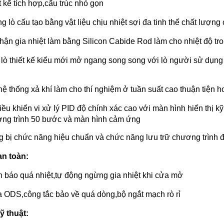
t kế tích hợp,cấu trúc nhỏ gọn
g lò cấu tạo bằng vật liệu chịu nhiệt sợi đa tinh thể chất lượng
hận gia nhiệt làm bằng Silicon Cabide Rod làm cho nhiệt độ tro
lò thiết kế kiểu mới mở ngang song song với lò người sử dụng
hệ thống xả khí làm cho thí nghiệm ở tuần suất cao thuận tiện 
iều khiển vi xử lý PID độ chính xác cao với màn hình hiển thị 
ng trình 50 bước và màn hình cảm ứng
g bị chức năng hiệu chuẩn và chức năng lưu trữ chương trình 
an toàn:
 báo quá nhiệt,tự động ngừng gia nhiệt khi cửa mở
 ODS,công tắc bảo về quá dòng,bộ ngắt mạch rò rỉ
ỹ thuật: