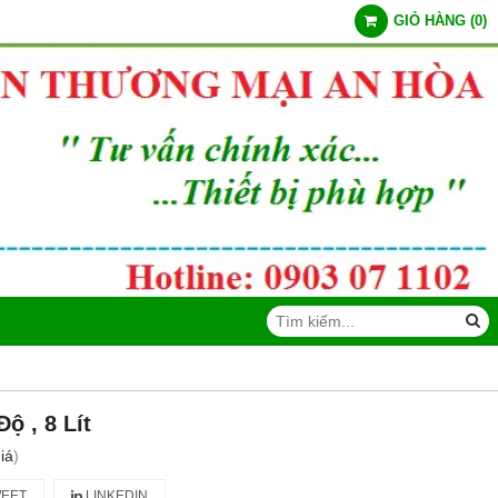
GIỎ HÀNG
(
0
)
ộ , 8 Lít
iá
)
EET
LINKEDIN