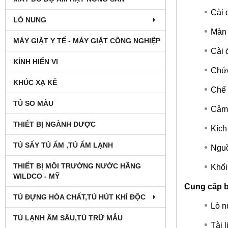
Cài 
LÒ NUNG
Màn 
MÁY GIẶT Y TẾ - MÁY GIẶT CÔNG NGHIỆP
Cài 
KÍNH HIỂN VI
Chức
KHÚC XẠ KẾ
Chế 
TỦ SO MÀU
Cảm 
THIẾT BỊ NGÀNH DƯỢC
Kích
TỦ SẤY TỦ ẤM ,TỦ ẤM LẠNH
Nguồ
THIẾT BỊ MÔI TRƯỜNG NƯỚC HÃNG
Khối
WILDCO - MỸ
Cung cấp 
TỦ ĐỰNG HÓA CHẤT,TỦ HÚT KHÍ ĐỘC
Lò n
TỦ LẠNH ÂM SÂU,TỦ TRỮ MẪU
Tài 