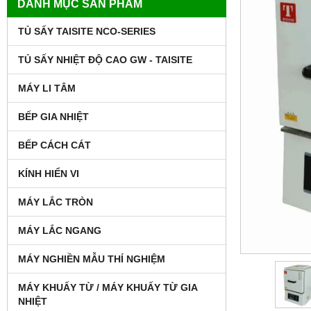
DANH MỤC SẢN PHẨM
TỦ SẤY TAISITE NCO-SERIES
TỦ SẤY NHIỆT ĐỘ CAO GW - TAISITE
MÁY LI TÂM
BẾP GIA NHIỆT
BẾP CÁCH CÁT
KÍNH HIỂN VI
MÁY LẮC TRÒN
MÁY LẮC NGANG
MÁY NGHIỀN MẪU THÍ NGHIỆM
MÁY KHUẤY TỪ / MÁY KHUẤY TỪ GIA
NHIỆT