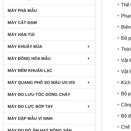
Thể 
MÁY PHÁ MẪU
Phạm
MÁY CẤT ĐẠM
Biện
MÁY HÀN TÚI
Độ p
MÁY KHUẤY ĐŨA
Thời
MÁY ĐỒNG HÓA MẪU
Vật 
MÁY ĐẾM KHUẨN LẠC
Vật l
Kích
MÁY QUANG PHỔ SO MÀU UV-VIS
Bộ p
MÁY ĐO LƯU TỐC DÒNG CHẢY
Công
MÁY ĐO LỰC BÓP TAY
Bộ đ
MÁY DẬP MẪU VI SINH
Chế 
MÁY ĐO ĐỘ ẨM HẠT NÔNG SẢN