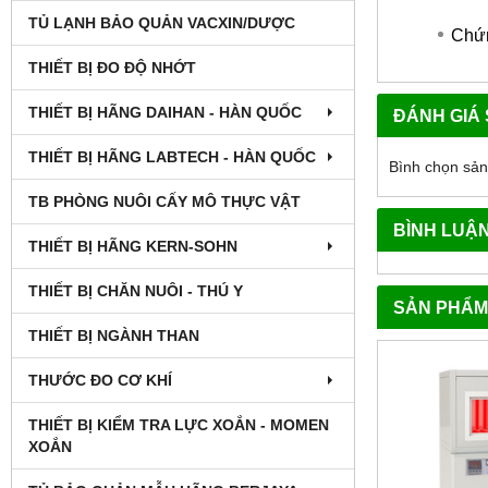
TỦ LẠNH BẢO QUẢN VACXIN/DƯỢC
Chứn
THIẾT BỊ ĐO ĐỘ NHỚT
THIẾT BỊ HÃNG DAIHAN - HÀN QUỐC
ĐÁNH GIÁ
THIẾT BỊ HÃNG LABTECH - HÀN QUỐC
Bình chọn sả
TB PHÒNG NUÔI CẤY MÔ THỰC VẬT
BÌNH LUẬ
THIẾT BỊ HÃNG KERN-SOHN
THIẾT BỊ CHĂN NUÔI - THÚ Y
SẢN PHẨM
THIẾT BỊ NGÀNH THAN
THƯỚC ĐO CƠ KHÍ
THIẾT BỊ KIỂM TRA LỰC XOẮN - MOMEN
XOẮN