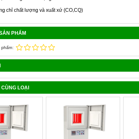
g chỉ chất lượng và xuất xứ (CO,CQ)
 SẢN PHẨM
n phẩm:
N
 CÙNG LOẠI