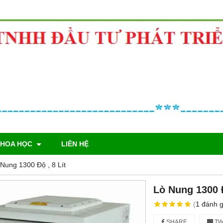
KHOA HỌC
LIÊN HỆ
Nung 1300 Độ , 8 Lít
Lò Nung 1300 Đ
(
1
đánh g
SHARE
TW