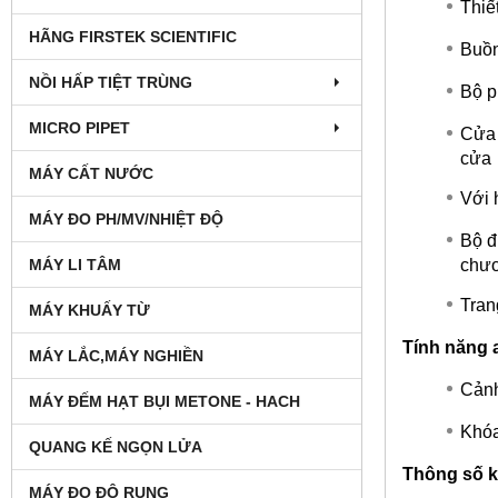
Thiế
HÃNG FIRSTEK SCIENTIFIC
Buồn
NỒI HẤP TIỆT TRÙNG
Bộ p
MICRO PIPET
Cửa 
cửa
MÁY CẤT NƯỚC
Với 
MÁY ĐO PH/MV/NHIỆT ĐỘ
Bộ đ
chươ
MÁY LI TÂM
Tran
MÁY KHUẤY TỪ
Tính năng 
MÁY LẮC,MÁY NGHIỀN
Cảnh
MÁY ĐẾM HẠT BỤI METONE - HACH
Khóa
QUANG KẾ NGỌN LỬA
Thông số k
MÁY ĐO ĐỘ RUNG