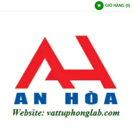
GIỎ HÀNG
(
0
)