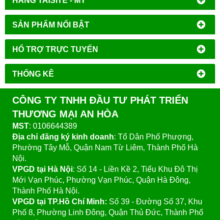
HÃNG TAISITE - MỸ
SẢN PHẨM NỔI BẬT
HỔ TRỢ TRỰC TUYẾN
THỐNG KÊ
CÔNG TY TNHH ĐẦU TƯ PHÁT TRIỂN
THƯƠNG MẠI AN HÒA
MST
: 0106644389
Địa chỉ đăng ký kinh doanh
: Tổ Dân Phố Phượng,
Phường Tây Mỗ, Quận Nam Từ Liêm, Thành Phố Hà
Nội.
VPGD tại Hà Nội
:
Số 14 - Liền Kề 2, Tiểu Khu Đô Thị
Mới Vạn Phúc, Phường Vạn Phúc, Quận Hà Đông,
Thành Phố Hà Nội.
VPGD tại TP.Hồ Chí Minh:
Số 39 - Đường Số 37, Khu
Phố 8, Phường Linh Đông, Quận Thủ Đức, Thành Phố