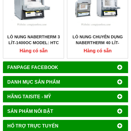
LÒ NUNG NABERTHERM 3
LÒ NUNG CHUYÊN DỤNG
LÍT-1400OC MODEL: HTC
NABERTHERM 40 LÍT-
03/14
1200OC MODEL: L40/12
Hàng có sẵn
Hàng có sẵn
FANPAGE FACEBOOK
DANH MỤC SẢN PHẨM
HÃNG TAISITE - MỸ
SẢN PHẨM NỔI BẬT
HỔ TRỢ TRỰC TUYẾN