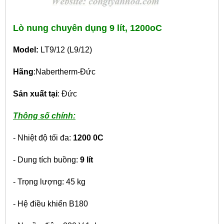
Lò nung chuyên dụng 9 lít, 1200oC
Model:
LT9/12 (L9/12)
Hãng
:Nabertherm-Đức
Sản xuất tại
: Đức
Thông số chính:
- Nhiệt độ tối đa:
1200
0
C
- Dung tích buồng:
9 lít
- Trọng lượng: 45 kg
- Hệ điều khiển B180