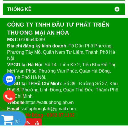
THỐNG KÊ
CÔNG TY TNHH ĐẦU TƯ PHÁT TRIỂN
THƯƠNG MẠI AN HÒA
MST
: 0106644389
Địa chỉ đăng ký kinh doanh
: Tổ Dân Phố Phượng,
Phường Tây Mỗ, Quận Nam Từ Liêm, Thành Phố Hà
Nội.
VPGD tại Hà Nội
:
Số 14 - Liền Kề 2, Tiểu Khu Đô Thị
Mới Vạn Phúc, Phường Vạn Phúc, Quận Hà Đông,
Thành Phố Hà Nội.
VPGD tại TP.Hồ Chí Minh:
Số 39 - Đường Số 37, Khu
Phố 8, Phường Linh Đông, Quận Thủ Đức, Thành Phố
Hồ Chí Minh
Website
:https://vattuphonglab.vn
Email
: vattuphonglab@gmail.com
Hotline: Mr.Đăng - 0903.07.1102
(
0
)