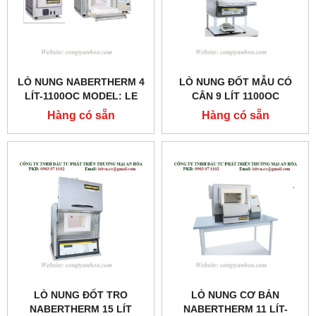
LÒ NUNG NABERTHERM 4
LÒ NUNG ĐỐT MẪU CÓ
LÍT-1100OC MODEL: LE
CÂN 9 LÍT 1100OC
4/11
MODEL:L9/11/SW
Hàng có sẵn
Hàng có sẵn
LÒ NUNG ĐỐT TRO
LÒ NUNG CƠ BẢN
NABERTHERM 15 LÍT
NABERTHERM 11 LÍT-