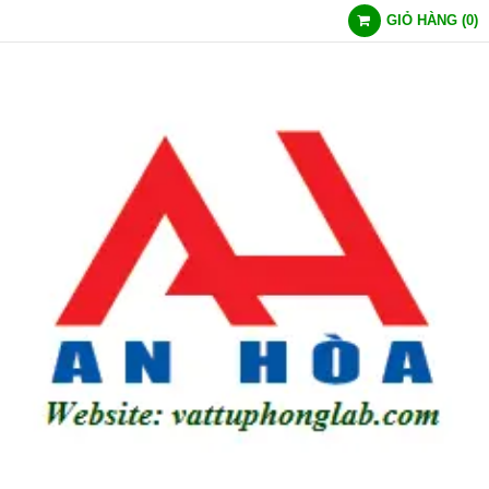
GIỎ HÀNG
(
0
)