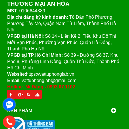
THƯƠNG MẠI AN HÒA
MST
: 0106644389
Địa chỉ đăng ký kinh doanh
: Tổ Dân Phố Phượng,
Phường Tây Mỗ, Quận Nam Từ Liêm, Thành Phố Hà
Nội.
VPGD tại Hà Nội
:
Số 14 - Liền Kề 2, Tiểu Khu Đô Thị
Mới Vạn Phúc, Phường Vạn Phúc, Quận Hà Đông,
Thành Phố Hà Nội.
VPGD tại TP.Hồ Chí Minh:
Số 39 - Đường Số 37, Khu
Phố 8, Phường Linh Đông, Quận Thủ Đức, Thành Phố
Hồ Chí Minh
Website
:https://vattuphonglab.vn
Email
: vattuphonglab@gmail.com
Hotline: Mr.Đăng - 0903.07.1102
SẢN PHẨM