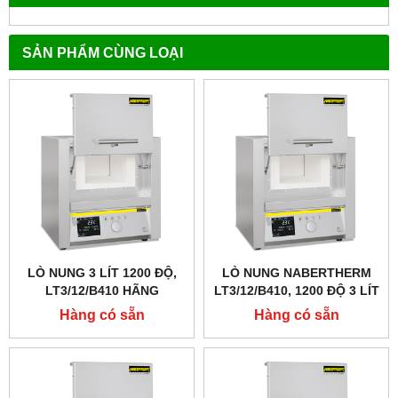
SẢN PHẨM CÙNG LOẠI
LÒ NUNG 3 LÍT 1200 ĐỘ,
LÒ NUNG NABERTHERM
LT3/12/B410 HÃNG
LT3/12/B410, 1200 ĐỘ 3 LÍT
NABERTHERM - ĐỨC
, CỬA LẬT LÊN
Hàng có sẵn
Hàng có sẵn