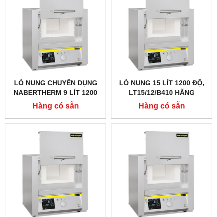
LÒ NUNG CHUYÊN DỤNG
LÒ NUNG 15 LÍT 1200 ĐỘ,
NABERTHERM 9 LÍT 1200
LT15/12/B410 HÃNG
ĐỘ, CỬA LẬT LÊN
NABERTHERM - ĐỨC
Hàng có sẵn
Hàng có sẵn