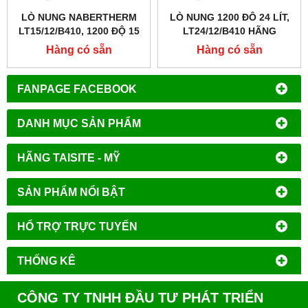
LÒ NUNG NABERTHERM
LÒ NUNG 1200 ĐÔ 24 LÍT,
LT15/12/B410, 1200 ĐỘ 15
LT24/12/B410 HÃNG
LÍT
NABERTHERM - ĐỨC
Hàng có sẵn
Hàng có sẵn
FANPAGE FACEBOOK
DANH MỤC SẢN PHẨM
HÃNG TAISITE - MỸ
SẢN PHẨM NỔI BẬT
HỔ TRỢ TRỰC TUYẾN
THỐNG KÊ
CÔNG TY TNHH ĐẦU TƯ PHÁT TRIỂN