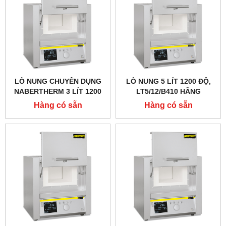
LÒ NUNG CHUYÊN DỤNG
LÒ NUNG 5 LÍT 1200 ĐỘ,
NABERTHERM 3 LÍT 1200
LT5/12/B410 HÃNG
ĐỘ
NABERTHERM - ĐỨC
Hàng có sẵn
Hàng có sẵn