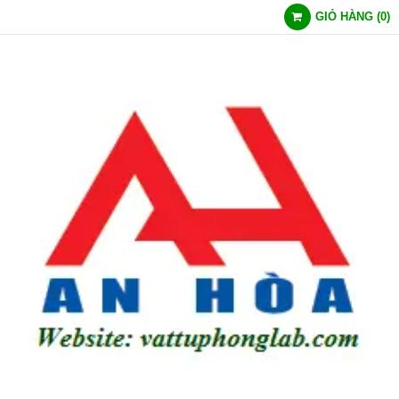
GIỎ HÀNG
(
0
)