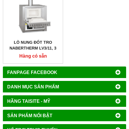
LÒ NUNG ĐỐT TRO
NABERTHERM LV3/11, 3
LÍT 1100 ĐỘ
Hàng có sẵn
FANPAGE FACEBOOK
DANH MỤC SẢN PHẨM
HÃNG TAISITE - MỸ
SẢN PHẨM NỔI BẬT