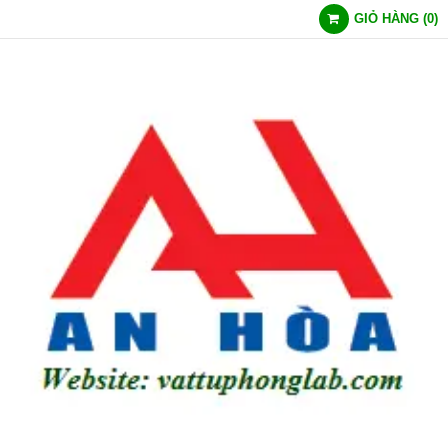
GIỎ HÀNG
(
0
)