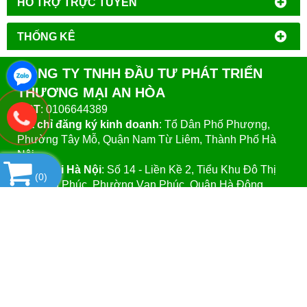
HỔ TRỢ TRỰC TUYẾN
THỐNG KÊ
CÔNG TY TNHH ĐẦU TƯ PHÁT TRIỂN
THƯƠNG MẠI AN HÒA
MST
: 0106644389
Địa chỉ đăng ký kinh doanh
: Tổ Dân Phố Phượng,
Phường Tây Mỗ, Quận Nam Từ Liêm, Thành Phố Hà
Nội.
VPGD tại Hà Nội
:
Số 14 - Liền Kề 2, Tiểu Khu Đô Thị
(
0
)
Mới Vạn Phúc, Phường Vạn Phúc, Quận Hà Đông,
Thành Phố Hà Nội.
VPGD tại TP.Hồ Chí Minh:
Số 39 - Đường Số 37, Khu
Phố 8, Phường Linh Đông, Quận Thủ Đức, Thành Phố
Hồ Chí Minh
Website
:https://vattuphonglab.vn
Email
: vattuphonglab@gmail.com
Hotline: Mr.Đăng - 0903.07.1102