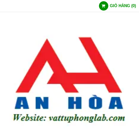
GIỎ HÀNG
(
0
)