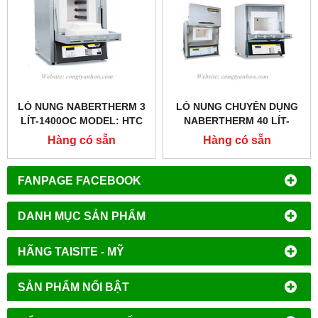
LÒ NUNG NABERTHERM 3
LÒ NUNG CHUYÊN DỤNG
LÍT-1400OC MODEL: HTC
NABERTHERM 40 LÍT-
03/14
1200OC MODEL: L40/12
Hàng có sẵn
Hàng có sẵn
FANPAGE FACEBOOK
DANH MỤC SẢN PHẨM
HÃNG TAISITE - MỸ
SẢN PHẨM NỔI BẬT