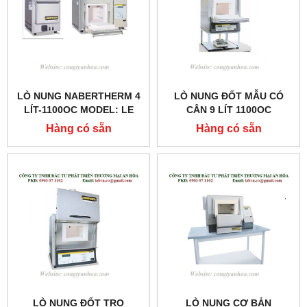
LÒ NUNG NABERTHERM 4
LÒ NUNG ĐỐT MẪU CÓ
LÍT-1100OC MODEL: LE
CÂN 9 LÍT 1100OC
4/11
MODEL:L9/11/SW
Hàng có sẵn
Hàng có sẵn
LÒ NUNG ĐỐT TRO
LÒ NUNG CƠ BẢN