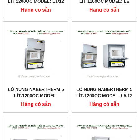
LÍT-1200OC MODEL: L1/12
LÍT-1100OC MODEL: LE
6/11
Hàng có sẵn
Hàng có sẵn
LÒ NUNG NABERTHERM 5
LÒ NUNG NABERTHERM 5
LÍT-1200OC MODEL:
LÍT-1200OC MODEL: L5/12
LT5/12
Hàng có sẵn
Hàng có sẵn