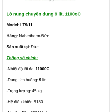
Lò nung chuyên dụng 9 lít, 1100oC
Model: LT9/11
Hãng:
Nabertherm-Đức
Sản xuất tại
: Đức
Thông số chính:
-Nhiệt độ tối đa:
1100
0
C
-Dung tích buồng:
9 lít
-Trọng lượng: 45 kg
-Hệ điều khiển B180