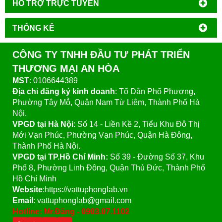
HỔ TRỢ TRỰC TUYẾN
THỐNG KÊ
CÔNG TY TNHH ĐẦU TƯ PHÁT TRIỂN
THƯƠNG MẠI AN HÒA
MST
: 0106644389
Địa chỉ đăng ký kinh doanh
: Tổ Dân Phố Phượng,
Phường Tây Mỗ, Quận Nam Từ Liêm, Thành Phố Hà
Nội.
VPGD tại Hà Nội
:
Số 14 - Liền Kề 2, Tiểu Khu Đô Thị
Mới Vạn Phúc, Phường Vạn Phúc, Quận Hà Đông,
Thành Phố Hà Nội.
VPGD tại TP.Hồ Chí Minh:
Số 39 - Đường Số 37, Khu
Phố 8, Phường Linh Đông, Quận Thủ Đức, Thành Phố
Hồ Chí Minh
Website
:https://vattuphonglab.vn
Email
: vattuphonglab@gmail.com
Hotline: Mr.Đăng - 0903.07.1102