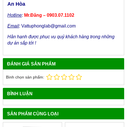
An Hòa
Hotline
:
Mr.Đăng – 0903.07.1102
Email
:
Vattuphonglab@gmail.com
Hân hạnh được phục vụ quý khách hàng trong những
dự án sắp tới !
ĐÁNH GIÁ SẢN PHẨM
Bình chọn sản phẩm:
BÌNH LUẬN
SẢN PHẨM CÙNG LOẠI