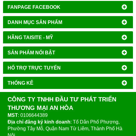
FANPAGE FACEBOOK
DANH MỤC SẢN PHẨM
HÃNG TAISITE - MỸ
SẢN PHẨM NỔI BẬT
HỔ TRỢ TRỰC TUYẾN
THỐNG KÊ
CÔNG TY TNHH ĐẦU TƯ PHÁT TRIỂN
THƯƠNG MẠI AN HÒA
MST
: 0106644389
Địa chỉ đăng ký kinh doanh
: Tổ Dân Phố Phượng,
Phường Tây Mỗ, Quận Nam Từ Liêm, Thành Phố Hà
Nội.