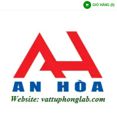
GIỎ HÀNG
(
0
)