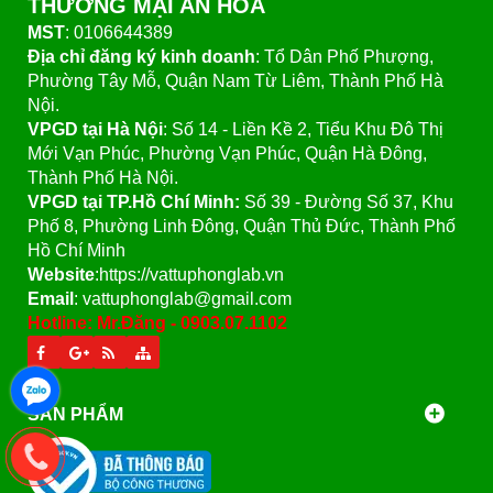
THƯƠNG MẠI AN HÒA
MST
: 0106644389
Địa chỉ đăng ký kinh doanh
: Tổ Dân Phố Phượng,
Phường Tây Mỗ, Quận Nam Từ Liêm, Thành Phố Hà
Nội.
VPGD tại Hà Nội
:
Số 14 - Liền Kề 2, Tiểu Khu Đô Thị
Mới Vạn Phúc, Phường Vạn Phúc, Quận Hà Đông,
Thành Phố Hà Nội.
VPGD tại TP.Hồ Chí Minh:
Số 39 - Đường Số 37, Khu
Phố 8, Phường Linh Đông, Quận Thủ Đức, Thành Phố
Hồ Chí Minh
Website
:https://vattuphonglab.vn
Email
: vattuphonglab@gmail.com
Hotline: Mr.Đăng - 0903.07.1102
SẢN PHẨM