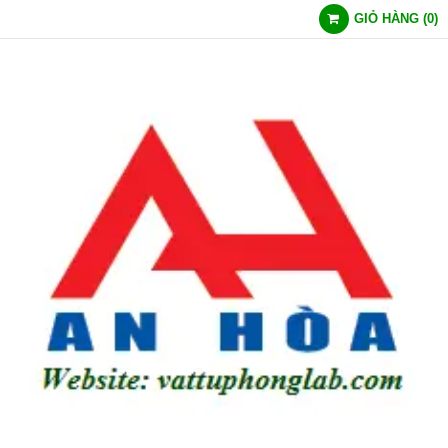
GIỎ HÀNG
(
0
)