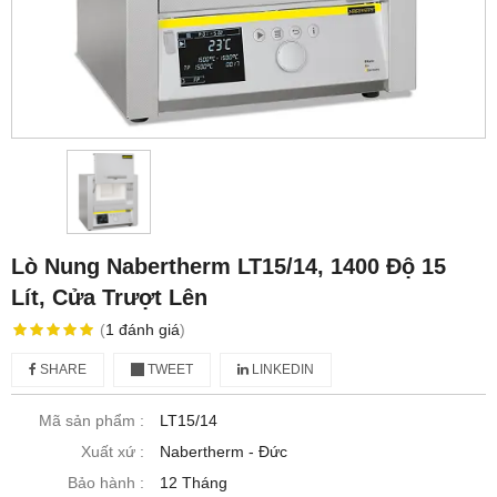
Lò Nung Nabertherm LT15/14, 1400 Độ 15
Lít, Cửa Trượt Lên
(
1
đánh giá
)
SHARE
TWEET
LINKEDIN
Mã sản phẩm :
LT15/14
Xuất xứ :
Nabertherm - Đức
Bảo hành :
12 Tháng