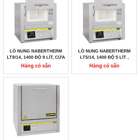
LÒ NUNG NABERTHERM
LÒ NUNG NABERTHERM
LT9/14, 1400 ĐỘ 9 LÍT, CỬA
LT5/14, 1400 ĐỘ 5 LÍT ,
TRƯỢT LÊN
CỬA TRƯỢT LÊN
Hàng có sẵn
Hàng có sẵn