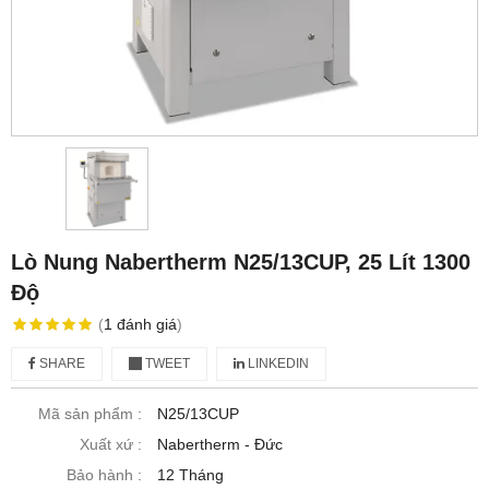
Lò Nung Nabertherm N25/13CUP, 25 Lít 1300
Độ
(
1
đánh giá
)
SHARE
TWEET
LINKEDIN
Mã sản phẩm :
N25/13CUP
Xuất xứ :
Nabertherm - Đức
Bảo hành :
12 Tháng