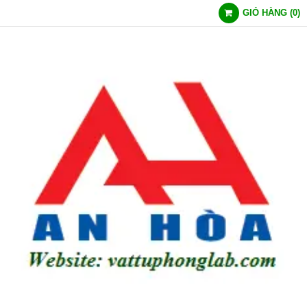
GIỎ HÀNG
(
0
)