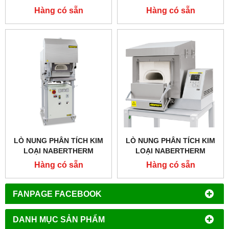
1000 ĐỘ 1,5 LÍT
LÍT 1000 ĐỘ
Hàng có sẵn
Hàng có sẵn
LÒ NUNG PHÂN TÍCH KIM
LÒ NUNG PHÂN TÍCH KIM
LOẠI NABERTHERM
LOẠI NABERTHERM
N8/13CUP,1300 ĐỘ 8 LÍT
N4/13CUP, 1280 ĐỘ 3,7 LÍT
Hàng có sẵn
Hàng có sẵn
FANPAGE FACEBOOK
DANH MỤC SẢN PHẨM