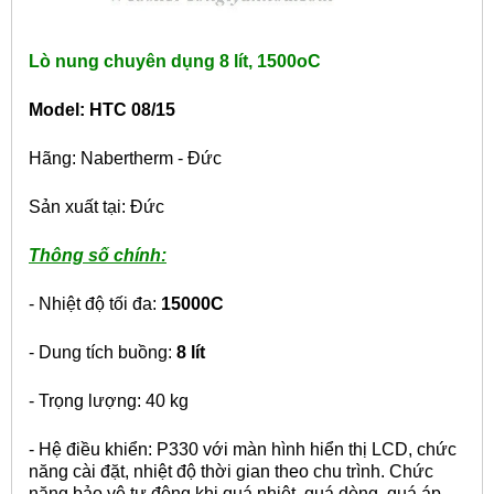
Lò nung chuyên dụng 8 lít, 1500oC
Model: HTC 08/15
Hãng: Nabertherm - Đức
Sản xuất tại: Đức
Thông số chính:
- Nhiệt độ tối đa:
1500
0
C
- Dung tích buồng:
8 lít
- Trọng lượng: 40 kg
- Hệ điều khiển: P330 với màn hình hiển thị LCD, chức
năng cài đặt, nhiệt độ thời gian theo chu trình. Chức
năng bảo vệ tự động khi quá nhiệt, quá dòng, quá áp.