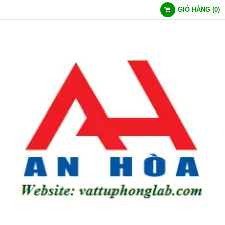
GIỎ HÀNG
(
0
)