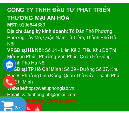
CÔNG TY TNHH ĐẦU TƯ PHÁT TRIỂN
THƯƠNG MẠI AN HÒA
MST
: 0106644389
Địa chỉ đăng ký kinh doanh
: Tổ Dân Phố Phượng,
Phường Tây Mỗ, Quận Nam Từ Liêm, Thành Phố Hà
Nội.
VPGD tại Hà Nội
:
Số 14 - Liền Kề 2, Tiểu Khu Đô Thị
Mới Vạn Phúc, Phường Vạn Phúc, Quận Hà Đông,
Thành Phố Hà Nội.
VPGD tại TP.Hồ Chí Minh:
Số 39 - Đường Số 37, Khu
Phố 8, Phường Linh Đông, Quận Thủ Đức, Thành Phố
Hồ Chí Minh
Website
:https://vattuphonglab.vn
Email
: vattuphonglab@gmail.com
Hotline: Mr.Đăng - 0903.07.1102
(
0
)
SẢN PHẨM