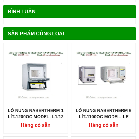
BÌNH LUẬN
SẢN PHẨM CÙNG LOẠI
LÒ NUNG NABERTHERM 1
LÒ NUNG NABERTHERM 6
LÍT-1200OC MODEL: L1/12
LÍT-1100OC MODEL: LE
6/11
Hàng có sẵn
Hàng có sẵn