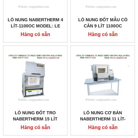
LÒ NUNG NABERTHERM 4
LÒ NUNG ĐỐT MẪU CÓ
LÍT-1100OC MODEL: LE
CÂN 9 LÍT 1100OC
4/11
MODEL:L9/11/SW
Hàng có sẵn
Hàng có sẵn
LÒ NUNG ĐỐT TRO
LÒ NUNG CƠ BẢN
NABERTHERM 15 LÍT
NABERTHERM 11 LÍT-
1100OC MODEL:LVT15/11
1280OC MODEL: N 11/H
Hàng có sẵn
Hàng có sẵn