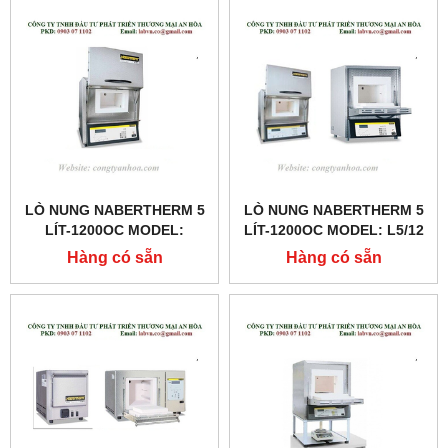
LÒ NUNG NABERTHERM 5
LÒ NUNG NABERTHERM 5
LÍT-1200OC MODEL:
LÍT-1200OC MODEL: L5/12
LT5/12
Hàng có sẵn
Hàng có sẵn