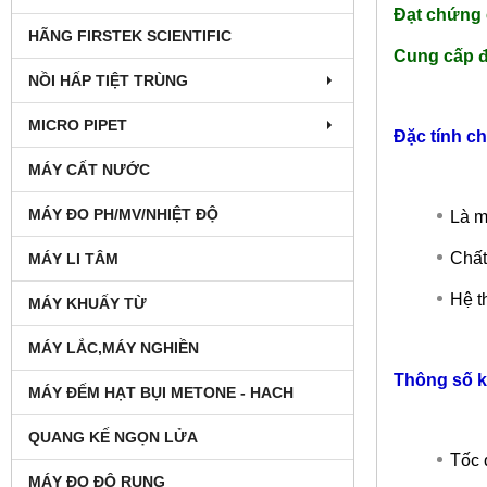
Đạt chứng 
HÃNG FIRSTEK SCIENTIFIC
Cung cấp đ
NỒI HẤP TIỆT TRÙNG
MICRO PIPET
Đặc tính c
MÁY CẤT NƯỚC
MÁY ĐO PH/MV/NHIỆT ĐỘ
Là m
Chất
MÁY LI TÂM
Hệ t
MÁY KHUẤY TỪ
MÁY LẮC,MÁY NGHIỀN
Thông số k
MÁY ĐẾM HẠT BỤI METONE - HACH
QUANG KẾ NGỌN LỬA
Tốc 
MÁY ĐO ĐỘ RUNG