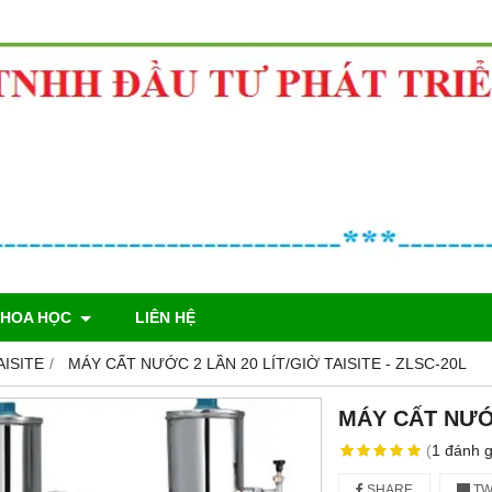
KHOA HỌC
LIÊN HỆ
ISITE
MÁY CẤT NƯỚC 2 LẦN 20 LÍT/GIỜ TAISITE - ZLSC-20L
MÁY CẤT NƯỚC
(
1
đánh g
SHARE
TW