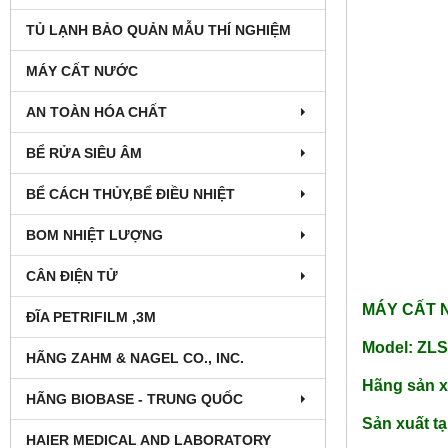
TỦ LẠNH BẢO QUẢN MẪU THÍ NGHIỆM
MÁY CẤT NƯỚC
AN TOÀN HÓA CHẤT
BỂ RỬA SIÊU ÂM
BỂ CÁCH THỦY,BỂ ĐIỀU NHIỆT
BOM NHIỆT LƯỢNG
CÂN ĐIỆN TỬ
MÁY CẤT N
ĐĨA PETRIFILM ,3M
Model: ZL
HÃNG ZAHM & NAGEL CO., INC.
Hãng sản x
HÃNG BIOBASE - TRUNG QUỐC
Sản xuất t
HAIER MEDICAL AND LABORATORY