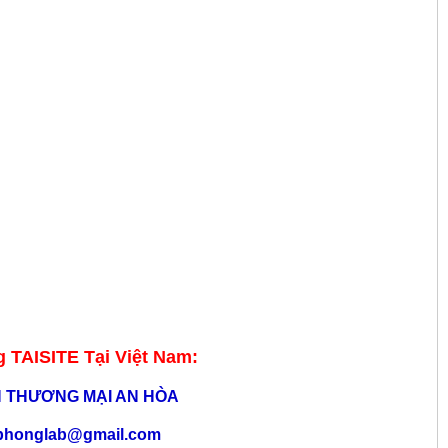
 TAISITE Tại Việt Nam:
N THƯƠNG MẠI AN HÒA
phonglab@gmail.com