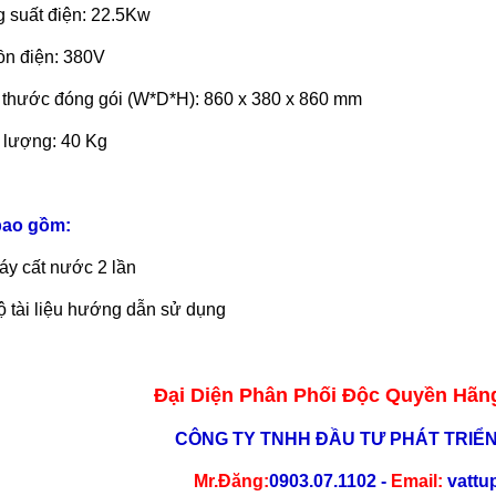
 suất điện: 22.5Kw
n điện: 380V
 thước đóng gói (W*D*H): 860 x 380 x 860 mm
 lượng: 40 Kg
bao gồm:
áy cất nước 2 lần
ộ tài liệu hướng dẫn sử dụng
Đại Diện Phân Phối Độc Quyền Hãng
CÔNG TY TNHH ĐẦU TƯ PHÁT TRIỂ
Mr.Đăng:
0903.07.1102 -
Email:
vattu