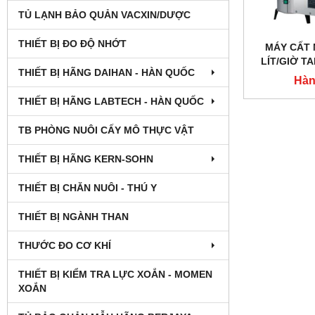
TỦ LẠNH BẢO QUẢN VACXIN/DƯỢC
THIẾT BỊ ĐO ĐỘ NHỚT
MÁY CẤT 
LÍT/GIỜ TA
THIẾT BỊ HÃNG DAIHAN - HÀN QUỐC
Hàn
THIẾT BỊ HÃNG LABTECH - HÀN QUỐC
TB PHÒNG NUÔI CẤY MÔ THỰC VẬT
THIẾT BỊ HÃNG KERN-SOHN
THIẾT BỊ CHĂN NUÔI - THÚ Y
THIẾT BỊ NGÀNH THAN
THƯỚC ĐO CƠ KHÍ
THIẾT BỊ KIỂM TRA LỰC XOẮN - MOMEN
XOẮN