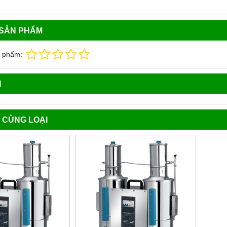
 SẢN PHẨM
n phẩm:
N
 CÙNG LOẠI