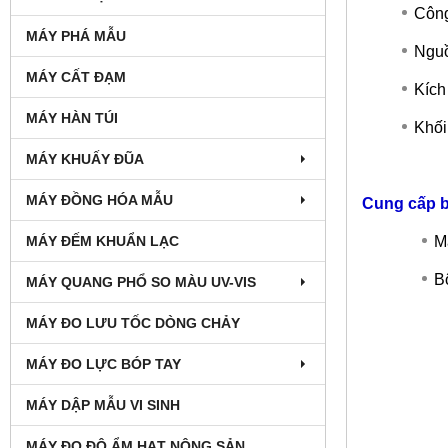
Công
MÁY PHÁ MẪU
Nguồ
MÁY CẤT ĐẠM
Kích
MÁY HÀN TÚI
Khối
MÁY KHUẤY ĐŨA
MÁY ĐỒNG HÓA MẪU
Cung cấp 
MÁY ĐẾM KHUẨN LẠC
M
B
MÁY QUANG PHỔ SO MÀU UV-VIS
MÁY ĐO LƯU TỐC DÒNG CHẢY
MÁY ĐO LỰC BÓP TAY
MÁY DẬP MẪU VI SINH
MÁY ĐO ĐỘ ẨM HẠT NÔNG SẢN