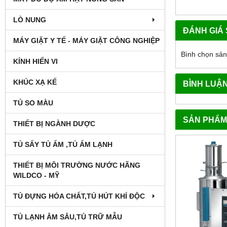
LÒ NUNG
ĐÁNH GIÁ
MÁY GIẶT Y TẾ - MÁY GIẶT CÔNG NGHIỆP
Bình chọn sả
KÍNH HIỂN VI
KHÚC XẠ KẾ
BÌNH LUẬ
TỦ SO MÀU
SẢN PHẨM
THIẾT BỊ NGÀNH DƯỢC
TỦ SẤY TỦ ẤM ,TỦ ẤM LẠNH
THIẾT BỊ MÔI TRƯỜNG NƯỚC HÃNG
WILDCO - MỸ
TỦ ĐỰNG HÓA CHẤT,TỦ HÚT KHÍ ĐỘC
TỦ LẠNH ÂM SÂU,TỦ TRỮ MẪU