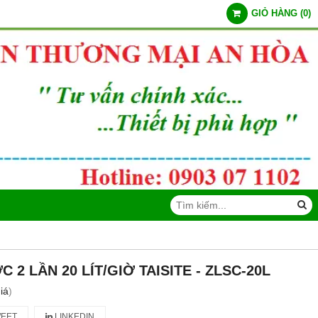
GIỎ HÀNG
(
0
)
 2 LẦN 20 LÍT/GIỜ TAISITE - ZLSC-20L
iá
)
EET
LINKEDIN