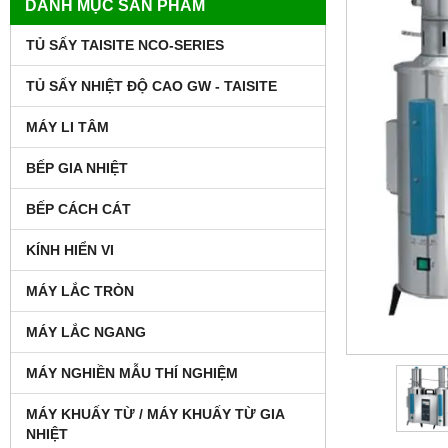
DANH MỤC SẢN PHẨM
TỦ SẤY TAISITE NCO-SERIES
TỦ SẤY NHIỆT ĐỘ CAO GW - TAISITE
MÁY LI TÂM
BẾP GIA NHIỆT
BẾP CÁCH CÁT
KÍNH HIỂN VI
MÁY LẮC TRÒN
MÁY LẮC NGANG
MÁY NGHIỀN MẪU THÍ NGHIỆM
MÁY KHUẤY TỪ / MÁY KHUẤY TỪ GIA
NHIỆT