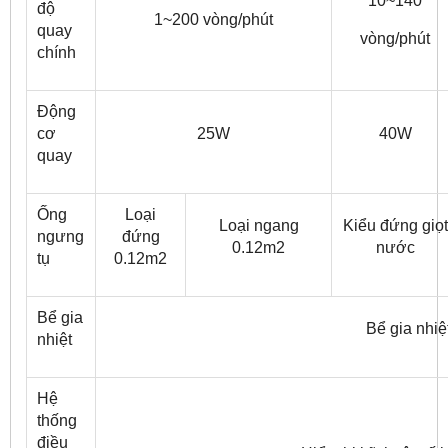
10~140
độ
1~200 vòng/phút
quay
vòng/phút
chính
Động
cơ
25W
40W
quay
Ống
Loại
Loại ngang
Kiểu đứng giọt
ngưng
đứng
0.12m
2
nước
tụ
0.12m
2
Bể gia
Bể gia nhiệ
nhiệt
Hệ
thống
điều