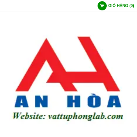
GIỎ HÀNG
(
0
)