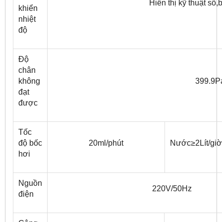
Hiển thị kỹ thuật số
khiển
nhiệt
độ
Độ
chân
không
399.9P
đạt
được
Tốc
độ bốc
20ml/phút
Nước≥2Lít/giờ
hơi
Nguồn
220V/50Hz
điện