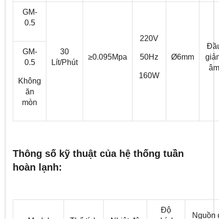
GM-
0.5
220V
Đầ
GM-
30
≥0.095Mpa
50Hz
Ø6mm
giả
0.5
Lít/Phút
â
160W
Không
ăn
mòn
Thông số kỹ thuật của hệ thống tuần
hoàn lạnh:
Độ
Nguồn 