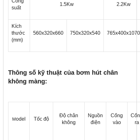
Công
1.5Kw
2.2Kw
suất
Kích
thước
560x320x660
750x320x540
765x400x1070
(mm)
Thông số kỹ thuật của bơm hút chân
không màng:
Độ chân
Nguồn
Cổng
Cổn
odel
Tốc độ
M
không
điện
vào
ra