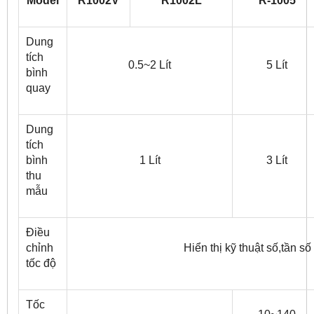
Model
R1002V
R1002L
R-1005
Dung
tích
0.5~2 Lít
5 Lít
bình
quay
Dung
tích
bình
1 Lít
3 Lít
thu
mẫu
Điều
chỉnh
Hiển thị kỹ thuật số,tần số
tốc độ
Tốc