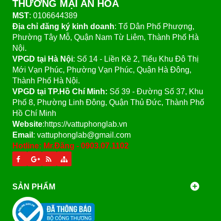
THƯƠNG MẠI AN HÒA
MST
: 0106644389
Địa chỉ đăng ký kinh doanh
: Tổ Dân Phố Phượng,
Phường Tây Mỗ, Quận Nam Từ Liêm, Thành Phố Hà
Nội.
VPGD tại Hà Nội
:
Số 14 - Liền Kề 2, Tiểu Khu Đô Thị
Mới Vạn Phúc, Phường Vạn Phúc, Quận Hà Đông,
Thành Phố Hà Nội.
VPGD tại TP.Hồ Chí Minh:
Số 39 - Đường Số 37, Khu
Phố 8, Phường Linh Đông, Quận Thủ Đức, Thành Phố
Hồ Chí Minh
Website
:https://vattuphonglab.vn
Email
: vattuphonglab@gmail.com
Hotline: Mr.Đăng - 0903.07.1102
SẢN PHẨM