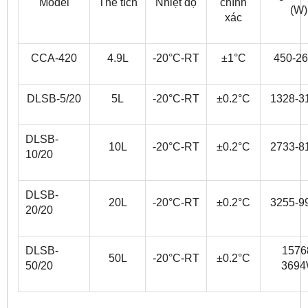
Model
Thể tích
Nhiệt độ
chính
(W)
xác
CCA-420
4.9L
-20°C-RT
±1°C
450-2
DLSB-5/20
5L
-20°C-RT
±0.2°C
1328-
DLSB-
10L
-20°C-RT
±0.2°C
2733-
10/20
DLSB-
20L
-20°C-RT
±0.2°C
3255-
20/20
DLSB-
1576
50L
-20°C-RT
±0.2°C
50/20
369