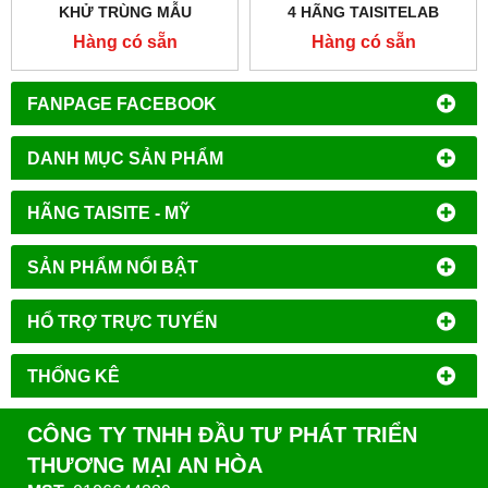
KHỬ TRÙNG MẪU
4 HÃNG TAISITELAB
MODEL:LB-4M HÃNG
Hàng có sẵn
Hàng có sẵn
TAISITELAB
FANPAGE FACEBOOK
DANH MỤC SẢN PHẨM
HÃNG TAISITE - MỸ
SẢN PHẨM NỔI BẬT
HỔ TRỢ TRỰC TUYẾN
THỐNG KÊ
CÔNG TY TNHH ĐẦU TƯ PHÁT TRIỂN
THƯƠNG MẠI AN HÒA