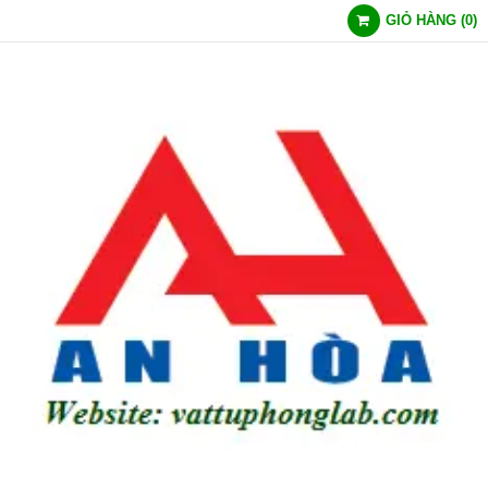
GIỎ HÀNG
(
0
)