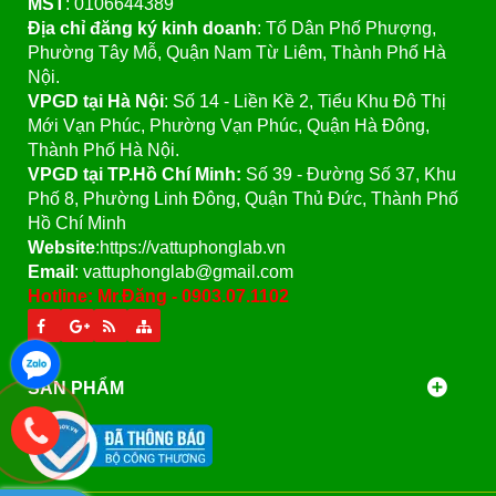
MST
: 0106644389
Địa chỉ đăng ký kinh doanh
: Tổ Dân Phố Phượng,
Phường Tây Mỗ, Quận Nam Từ Liêm, Thành Phố Hà
Nội.
VPGD tại Hà Nội
:
Số 14 - Liền Kề 2, Tiểu Khu Đô Thị
Mới Vạn Phúc, Phường Vạn Phúc, Quận Hà Đông,
Thành Phố Hà Nội.
VPGD tại TP.Hồ Chí Minh:
Số 39 - Đường Số 37, Khu
Phố 8, Phường Linh Đông, Quận Thủ Đức, Thành Phố
Hồ Chí Minh
Website
:https://vattuphonglab.vn
Email
: vattuphonglab@gmail.com
Hotline: Mr.Đăng - 0903.07.1102
SẢN PHẨM