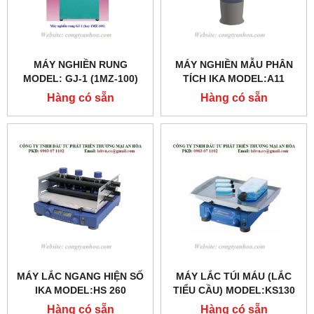
MÁY NGHIỀN RUNG
MÁY NGHIỀN MẪU PHÂN
MODEL: GJ-1 (1MZ-100)
TÍCH IKA MODEL:A11
BASIC ANALYTICAL MILL
Hàng có sẵn
Hàng có sẵn
MÁY LẮC NGANG HIỆN SỐ
MÁY LẮC TÚI MÁU (LẮC
IKA MODEL:HS 260
TIỂU CẦU) MODEL:KS130
CONTROL
BASIC - IKA
Hàng có sẵn
Hàng có sẵn