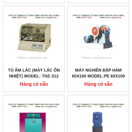
TỦ ẤM LẮC (MÁY LẮC ỔN
MÁY NGHIỀN ĐẬP HÀM
NHIỆT) MODEL: THZ-312
60X100 MODEL:PE 60X100
Hàng có sẵn
Hàng có sẵn