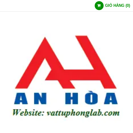
GIỎ HÀNG
(
0
)