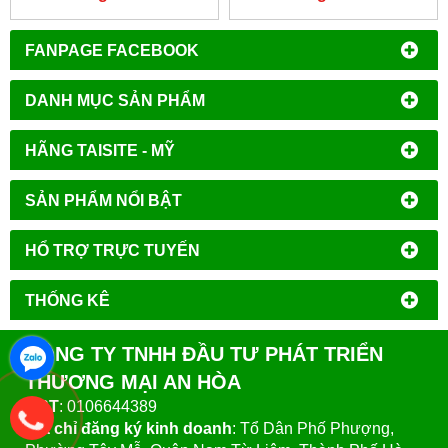
FANPAGE FACEBOOK
DANH MỤC SẢN PHẨM
HÃNG TAISITE - MỸ
SẢN PHẨM NỔI BẬT
HỔ TRỢ TRỰC TUYẾN
THỐNG KÊ
CÔNG TY TNHH ĐẦU TƯ PHÁT TRIỂN
THƯƠNG MẠI AN HÒA
MST
: 0106644389
Địa chỉ đăng ký kinh doanh
: Tổ Dân Phố Phượng,