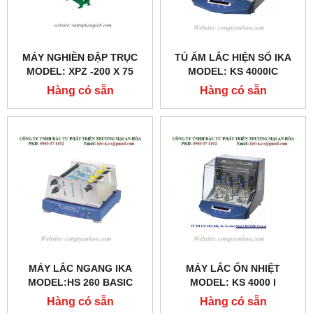
MÁY NGHIỀN ĐẬP TRỤC
TỦ ẤM LẮC HIỆN SỐ IKA
MODEL: XPZ -200 X 75
MODEL: KS 4000IC
CONTROL
Hàng có sẵn
Hàng có sẵn
MÁY LẮC NGANG IKA
MÁY LẮC ỔN NHIỆT
MODEL:HS 260 BASIC
MODEL: KS 4000 I
CONTROL
Hàng có sẵn
Hàng có sẵn