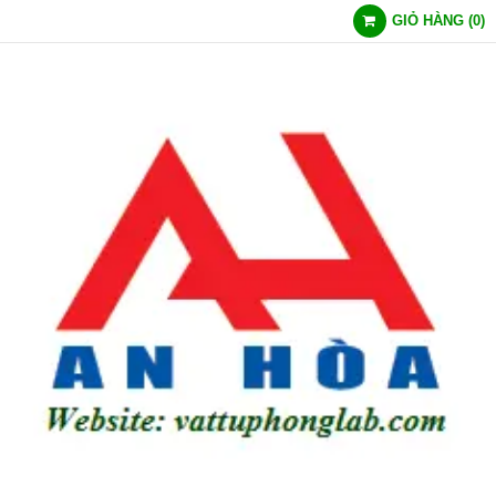
GIỎ HÀNG
(
0
)