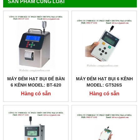
SẢN PHẨM CÙNG LOẠI
MÁY ĐẾM HẠT BỤI ĐỂ BÀN
MÁY ĐẾM HẠT BỤI 6 KÊNH
6 KÊNH MODEL: BT-620
MODEL: GT526S
Hàng có sẵn
Hàng có sẵn