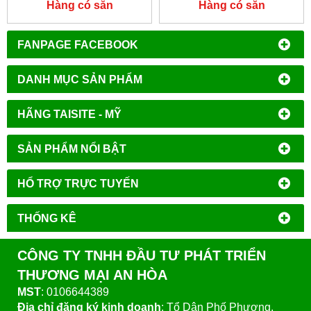
Hàng có sẵn
Hàng có sẵn
FANPAGE FACEBOOK
DANH MỤC SẢN PHẨM
HÃNG TAISITE - MỸ
SẢN PHẨM NỔI BẬT
HỔ TRỢ TRỰC TUYẾN
THỐNG KÊ
CÔNG TY TNHH ĐẦU TƯ PHÁT TRIỂN
THƯƠNG MẠI AN HÒA
MST
: 0106644389
Địa chỉ đăng ký kinh doanh
: Tổ Dân Phố Phượng,