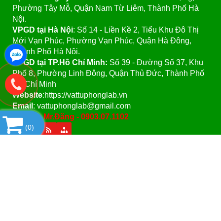
Phường Tây Mỗ, Quận Nam Từ Liêm, Thành Phố Hà
Nội.
VPGD tại Hà Nội
:
Số 14 - Liền Kề 2, Tiểu Khu Đô Thị
Mới Vạn Phúc, Phường Vạn Phúc, Quận Hà Đông,
Thành Phố Hà Nội.
VPGD tại TP.Hồ Chí Minh:
Số 39 - Đường Số 37, Khu
Phố 8, Phường Linh Đông, Quận Thủ Đức, Thành Phố
Hồ Chí Minh
Website
:https://vattuphonglab.vn
Email
: vattuphonglab@gmail.com
Hotline: Mr.Đăng - 0903.07.1102
(
0
)
SẢN PHẨM
Copyright© 2021