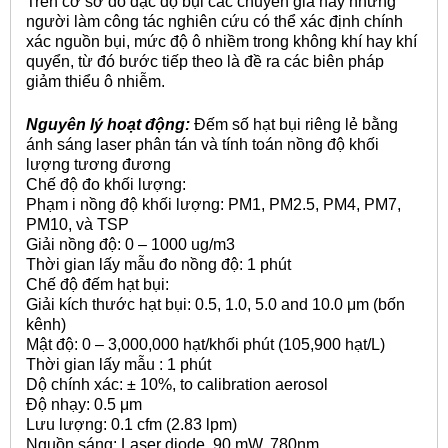
Trên cơ sở đo đạc độ bụi các chuyên gia hay những
người làm công tác nghiên cứu có thể xác định chính
xác nguồn bụi, mức độ ô nhiềm trong không khí hay khí
quyển, từ đó bước tiếp theo là đề ra các biên pháp
giảm thiểu ô nhiễm.
Nguyên lý hoạt động:
Đếm số hạt bụi riêng lẻ bằng
ánh sáng laser phân tán và tính toán nồng độ khối
lượng tương đương
Chế độ đo khối lượng:
Phạm i nồng độ khối lượng: PM1, PM2.5, PM4, PM7,
PM10, và TSP
Giải nồng độ: 0 – 1000 ug/m3
Thời gian lấy mẫu đo nồng độ: 1 phút
Chế độ đếm hạt bụi:
Giải kích thước hạt bụi: 0.5, 1.0, 5.0 and 10.0 μm (bốn
kênh)
Mật độ: 0 – 3,000,000 hạt/khối phút (105,900 hạt/L)
Thời gian lấy mẫu : 1 phút
Dộ chính xác: ± 10%, to calibration aerosol
Độ nhạy: 0.5 μm
Lưu lượng: 0.1 cfm (2.83 lpm)
Nguồn sáng: Laser diode, 90 mW, 780nm