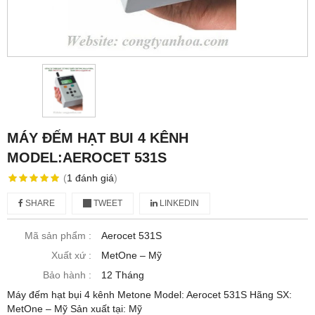
MÁY ĐẾM HẠT BUI 4 KÊNH
MODEL:AEROCET 531S
(
1
đánh giá
)
SHARE
TWEET
LINKEDIN
Mã sản phẩm :
Aerocet 531S
Xuất xứ :
MetOne – Mỹ
Bảo hành :
12 Tháng
Máy đếm hạt bụi 4 kênh Metone Model: Aerocet 531S Hãng SX:
MetOne – Mỹ Sản xuất tại: Mỹ