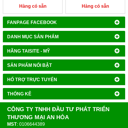
Hàng có sẵn
Hàng có sẵn
FANPAGE FACEBOOK
DANH MỤC SẢN PHẨM
HÃNG TAISITE - MỸ
SẢN PHẨM NỔI BẬT
HỔ TRỢ TRỰC TUYẾN
THỐNG KÊ
CÔNG TY TNHH ĐẦU TƯ PHÁT TRIỂN
THƯƠNG MẠI AN HÒA
MST
: 0106644389