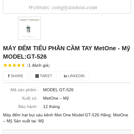
MÁY ĐẾM TIỂU PHÂN CẦM TAY MetOne - Mỹ
MODEL:GT-526
(
1
đánh giá
)
SHARE
TWEET
LINKEDIN
Mã sản phẩm :
MODEL:GT-526
Xuất xứ :
MetOne – Mỹ
Bảo hành :
12 tháng
Máy đếm hạt bụi sáu kênh Met One Model:GT-526 Hãng: MetOne
– Mỹ Sản xuất tại: Mỹ