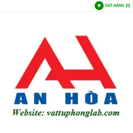
GIỎ HÀNG
(
0
)