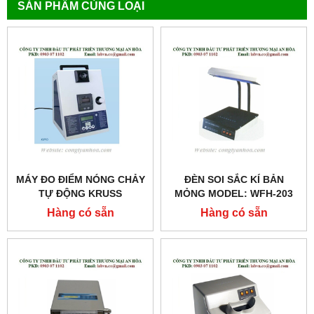
SẢN PHẨM CÙNG LOẠI
MÁY ĐO ĐIỂM NÓNG CHẢY
ĐÈN SOI SẮC KÍ BẢN
TỰ ĐỘNG KRUSS
MỎNG MODEL: WFH-203
MODEL:KSP1D
Hàng có sẵn
Hàng có sẵn