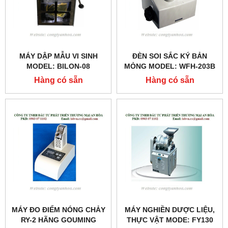
MÁY DẬP MẪU VI SINH
ĐÈN SOI SẮC KÝ BẢN
MODEL: BILON-08
MỎNG MODEL: WFH-203B
Hàng có sẵn
Hàng có sẵn
MÁY ĐO ĐIỂM NÓNG CHẢY
MÁY NGHIỀN DƯỢC LIỆU,
RY-2 HÃNG GOUMING
THỰC VẬT MODE: FY130