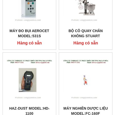
MÁY ĐO BỤI AEROCET
BỘ CÔ QUAY CHÂN
MODEL:531S
KHÔNG STUART
MODEL:RE-300
Hàng có sẵn
Hàng có sẵn
HAZ-DUST MODEL:HD-
MÁY NGHIỀN DƯỢC LIỆU
1100
MODEL:FC-160F