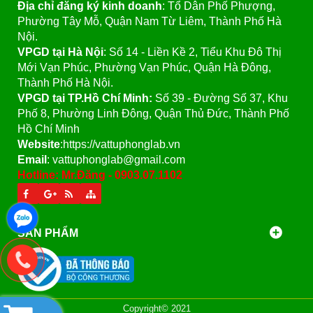
Địa chỉ đăng ký kinh doanh
: Tổ Dân Phố Phượng,
Phường Tây Mỗ, Quận Nam Từ Liêm, Thành Phố Hà
Nội.
VPGD tại Hà Nội
:
Số 14 - Liền Kề 2, Tiểu Khu Đô Thị
Mới Vạn Phúc, Phường Vạn Phúc, Quận Hà Đông,
Thành Phố Hà Nội.
VPGD tại TP.Hồ Chí Minh:
Số 39 - Đường Số 37, Khu
Phố 8, Phường Linh Đông, Quận Thủ Đức, Thành Phố
Hồ Chí Minh
Website
:https://vattuphonglab.vn
Email
: vattuphonglab@gmail.com
Hotline: Mr.Đăng - 0903.07.1102
SẢN PHẨM
Copyright© 2021