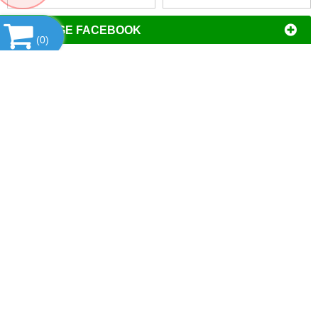
FANPAGE FACEBOOK
(
0
)
DANH MỤC SẢN PHẨM
HÃNG TAISITE - MỸ
SẢN PHẨM NỔI BẬT
HỔ TRỢ TRỰC TUYẾN
THỐNG KÊ
CÔNG TY TNHH ĐẦU TƯ PHÁT TRIỂN
THƯƠNG MẠI AN HÒA
MST
: 0106644389
Địa chỉ đăng ký kinh doanh
: Tổ Dân Phố Phượng,
Phường Tây Mỗ, Quận Nam Từ Liêm, Thành Phố Hà