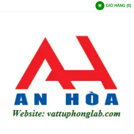
GIỎ HÀNG
(
0
)