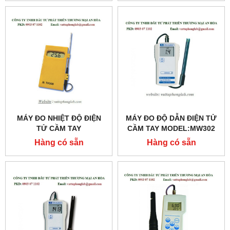
MÁY ĐO NHIỆT ĐỘ ĐIỆN
MÁY ĐO ĐỘ DẪN ĐIỆN TỬ
TỬ CẦM TAY
CẦM TAY MODEL:MW302
MODEL:TH300
Hàng có sẵn
Hàng có sẵn