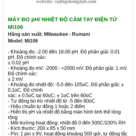
MÁY ĐO pH/ NHIỆT ĐỘ CẦM TAY ĐIỆN TỬ
Mi106
Hãng sản xuất: Milwaukee - Rumani
Model: Mi106
- Khoảng đo: -2.00 đến 16.00 pH. Độ phân giải: 0.01
pH. Độ chính xác:
± 0.02 pH
- Khoảng đo mV: -2000 - +2000 mV. Độ phân giải: 1 mV.
Độ chính xác:
± 2 mV
- Khoảng đo nhiệt độ: -5.0 đến 105oC. Độ phân giải: ±
0.1oC. Độ chính
xác: ± 0.5oC tại 60oC; ± 1oC trên 60oC
- Tự động bù trừ nhiệt độ từ -5 đến 80oC
- Hiệu chuẩn tự động 1 hoặc 2 điểm
- Hiển thị pH và nhiệt độ bằng màn hình tinh thể lỏng
rộng
- Môi trường hoạt động: nhiệt độ 0 đến 500C/100% RH
- Kích thước: 200 x 85 x 50 mm
- Pin: 1 pin x 9V, hoạt động khoảng 500 giờ, tự động tắc