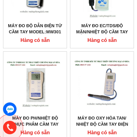
MÁY ĐO ĐỘ DẪN ĐIỆN TỬ
MÁY ĐO EC/TDS/ĐỘ
CẦM TAY MODEL:MW301
MẶN/NHIỆT ĐỘ CẦM TAY
ĐIỆN TỬ MODEL:MI306
Hàng có sẵn
Hàng có sẵn
MÁY ĐO PH/NHIỆT ĐỘ
MÁY ĐO OXY HÒA TAN/
THỰC PHẨM CẦM TAY
NHIỆT ĐỘ CẦM TAY ĐIỆN
ĐIỆN TỬ MODEL:MW102
TỬ MODEL:MI605
Hàng có sẵn
Hàng có sẵn