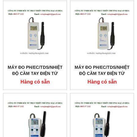
MÁY ĐO PH/EC/TDS/NHIỆT
MÁY ĐO PH/EC/TDS/NHIỆT
ĐỘ CẦM TAY ĐIỆN TỬ
ĐỘ CẦM TAY ĐIỆN TỬ
MODEL:MI806
MODEL:MI805
Hàng có sẵn
Hàng có sẵn