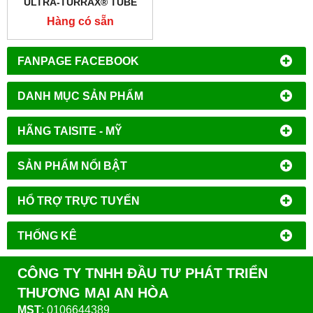
ULTRA-TURRAX® TUBE
DRIVE CONTROL
Hàng có sẵn
FANPAGE FACEBOOK
DANH MỤC SẢN PHẨM
HÃNG TAISITE - MỸ
SẢN PHẨM NỔI BẬT
HỔ TRỢ TRỰC TUYẾN
THỐNG KÊ
CÔNG TY TNHH ĐẦU TƯ PHÁT TRIỂN
THƯƠNG MẠI AN HÒA
MST
: 0106644389