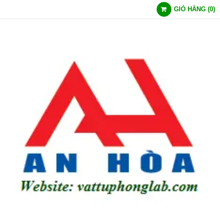
GIỎ HÀNG
(
0
)