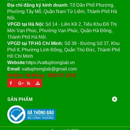
Địa chỉ đăng ký kinh doanh
: Tổ Dân Phố Phượng,
Phường Tây Mỗ, Quận Nam Từ Liêm, Thành Phố Hà
Nội.
VPGD tại Hà Nội
:
Số 14 - Liền Kề 2, Tiểu Khu Đô Thị
Mới Vạn Phúc, Phường Vạn Phúc, Quận Hà Đông,
Thành Phố Hà Nội.
VPGD tại TP.Hồ Chí Minh:
Số 39 - Đường Số 37, Khu
Phố 8, Phường Linh Đông, Quận Thủ Đức, Thành Phố
Hồ Chí Minh
Website
:https://vattuphonglab.vn
Email
: vattuphonglab@gmail.com
Hotline: Mr.Đăng - 0903.07.1102
SẢN PHẨM