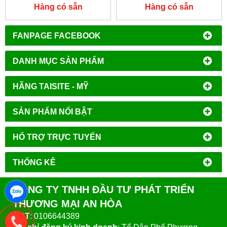
IKAMAG® SAFETY
Hàng có sẵn
Hàng có sẵn
CONTROL
FANPAGE FACEBOOK
DANH MỤC SẢN PHẨM
HÃNG TAISITE - MỸ
SẢN PHẨM NỔI BẬT
HỔ TRỢ TRỰC TUYẾN
THỐNG KÊ
CÔNG TY TNHH ĐẦU TƯ PHÁT TRIỂN
THƯƠNG MẠI AN HÒA
MST
: 0106644389