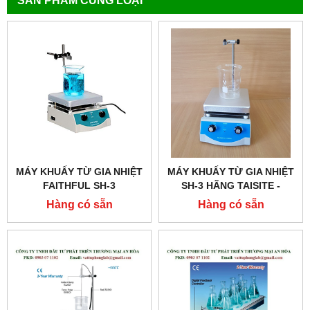
MÁY KHUẤY TỪ GIA NHIỆT
MÁY KHUẤY TỪ GIA NHIỆT
FAITHFUL SH-3
SH-3 HÃNG TAISITE -
TRUNG QUỐC
Hàng có sẵn
Hàng có sẵn