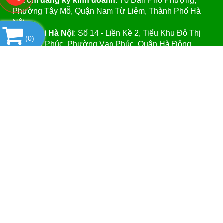
Địa chỉ đăng ký kinh doanh
: Tổ Dân Phố Phượng,
Phường Tây Mỗ, Quận Nam Từ Liêm, Thành Phố Hà
Nội.
VPGD tại Hà Nội
:
Số 14 - Liền Kề 2, Tiểu Khu Đô Thị
(
0
)
Mới Vạn Phúc, Phường Vạn Phúc, Quận Hà Đông,
Thành Phố Hà Nội.
VPGD tại TP.Hồ Chí Minh:
Số 39 - Đường Số 37, Khu
Phố 8, Phường Linh Đông, Quận Thủ Đức, Thành Phố
Hồ Chí Minh
Website
:https://vattuphonglab.vn
Email
: vattuphonglab@gmail.com
Hotline: Mr.Đăng - 0903.07.1102
SẢN PHẨM
Copyright© 2021