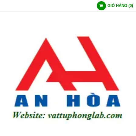
GIỎ HÀNG
(
0
)