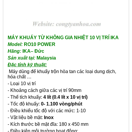
MÁY KHUẤY TỪ KHÔNG GIA NHIỆT 10 VỊ TRÍ IKA
Model:
RO10 POWER
Hãng:
IKA– Đức
Sản xuất tại:
Malaysia
Đặc tính kỹ thuật:
Máy dùng để khuấy trộn hòa tan các loại dung dịch,
hóa chất …
- Loại 10 vị trí
- Khoảng cách giữa các vị trí 90mm
- Thể tích khuấy:
4 lít (0.4 lít x 10 vị trí)
- Tốc độ khuấy:
0- 1.100 vòng/phút
- Điều khiểu tốc độ với các mức: 1-10
- Vật liệu bề mặt:
Inox
- Kích thước bề mặt đĩa: 180 x 450 mm
- Điều kiện môi trường hoạt động: