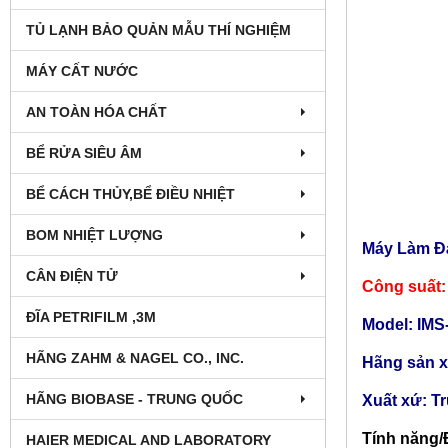
TỦ LẠNH BẢO QUẢN MẪU THÍ NGHIỆM
MÁY CẤT NƯỚC
AN TOÀN HÓA CHẤT
BỂ RỬA SIÊU ÂM
BỂ CÁCH THỦY,BỂ ĐIỀU NHIỆT
BOM NHIỆT LƯỢNG
Máy Làm Đ
CÂN ĐIỆN TỬ
Công suất:
ĐĨA PETRIFILM ,3M
Model: IMS
HÃNG ZAHM & NAGEL CO., INC.
Hãng sản x
HÃNG BIOBASE - TRUNG QUỐC
Xuất xứ: T
Tính năng/
HAIER MEDICAL AND LABORATORY