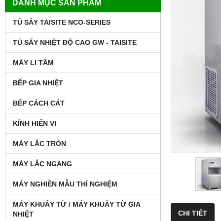
DANH MỤC SẢN PHẨM
TỦ SẤY TAISITE NCO-SERIES
TỦ SẤY NHIỆT ĐỘ CAO GW - TAISITE
MÁY LI TÂM
BẾP GIA NHIỆT
BẾP CÁCH CÁT
KÍNH HIỂN VI
MÁY LẮC TRÒN
MÁY LẮC NGANG
MÁY NGHIỀN MẪU THÍ NGHIỆM
MÁY KHUẤY TỪ / MÁY KHUẤY TỪ GIA
CHI TIẾT
NHIỆT