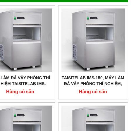
 LÀM ĐÁ VẢY PHÒNG THÍ
TAISITELAB IMS-150, MÁY LÀM
HIỆM TAISITELAB IMS-
ĐÁ VẢY PHÒNG THÍ NGHIỆM,
,CÔNG SUẤT 200 KG/24H
CÔNG SUẤT 150 KG/24H
Hàng có sẵn
Hàng có sẵn