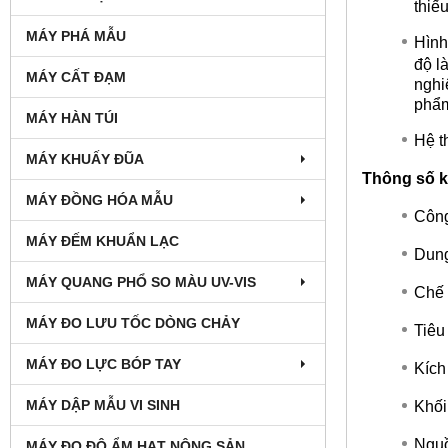
thiế
MÁY PHÁ MẪU
Hình
độ l
MÁY CẤT ĐẠM
nghi
phẩm
MÁY HÀN TÚI
Hệ t
MÁY KHUẤY ĐŨA
Thông số k
MÁY ĐỒNG HÓA MẪU
Công
MÁY ĐẾM KHUẨN LẠC
Dung
MÁY QUANG PHỔ SO MÀU UV-VIS
Chế 
MÁY ĐO LƯU TỐC DÒNG CHẢY
Tiêu
MÁY ĐO LỰC BÓP TAY
Kích
MÁY DẬP MẪU VI SINH
Khối
Nguồ
MÁY ĐO ĐỘ ẨM HẠT NÔNG SẢN