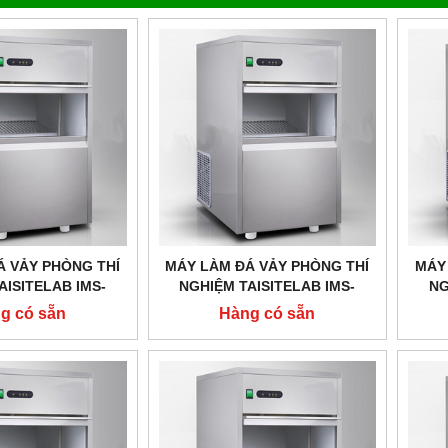
Á VẢY PHÒNG THÍ
MÁY LÀM ĐÁ VẢY PHÒNG THÍ
MÁY
AISITELAB IMS-
NGHIỆM TAISITELAB IMS-
NG
SUẤT 300 KG/24H
250,CÔNG SUẤT 250 KG/24H
200
g có sẵn
Hàng có sẵn