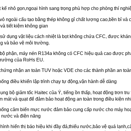
t kế nhỏ gọn,ngoại hình sang trọng phù hợp cho phòng thí ngh
vỏ ngoài cấu tạo bằng thép không gỉ chất lượng cao,bền bỉ và 
 và tiết kiệm không gian
sử dụng vật liệu cách nhiệt là bọt không chứa CFC, được khán
g và bảo vệ môi trường.
bộ phận, máy nén R134a không có CFC hiệu quả cao được phát 
trường của RoHs EU.
chứng nhận an toàn TUV hoặc VDE cho các thành phần an toà
hống điều khiển lập trình chạy tự động,vận hành dễ dàng
ụng bộ giảm tốc Haitec của Ý, tiếng ồn thấp, hoạt động trơn tru
àm mát và quạt để đảm bảo hoạt động an toàn trong điều kiện nh
hống cảm biến mực nước đảm bảo cung cấp nước cho máy hoạt độ
 nước và điện năng
hình hiển thị báo hiệu khi đầy đá,thiếu nước,bảo vệ quá lạnh,