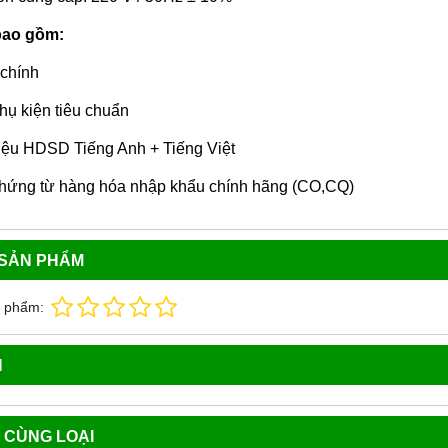
bao gồm:
chính
hụ kiện tiêu chuẩn
liệu HDSD Tiếng Anh + Tiếng Việt
hứng từ hàng hóa nhập khẩu chính hãng (CO,CQ)
 SẢN PHẨM
n phẩm:
N
 CÙNG LOẠI