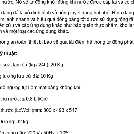
u nước. Nó sẽ tự động khởi động khi nước được cấp lại và có 
 dạng đá là vô định hình và bông tuyết dạng hạt nhỏ. Hình dạng
àm lạnh nhanh và hiệu quả đóng băng tốt được sử dụng rộng rãi 
ên cứu và các ứng dụng khác như bảo quản thực phẩm, kho lạnh
 và một loạt các ứng dụng khác.
hống an toàn: thiết bị bảo vệ quá tải điện, hệ thống tự động phát
ỹ thuật:
 suất làm đá (kg / 24h): 20 Kg
 lượng lưu trữ đá: 10 Kg
độ ngưng tụ: Làm mát bằng không khí
 thụ nước: ≤ 0.8 Lít/Giờ
 thước (LxWxH)mm: 300 x 493 x 547
 lượng: 32 kg
n cung cấp: 220 V / 50Hz ± 10%