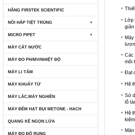
Thiế
HÃNG FIRSTEK SCIENTIFIC
Lớp 
NỒI HẤP TIỆT TRÙNG
giản
MICRO PIPET
Máy 
lượn
MÁY CẤT NƯỚC
Các 
MÁY ĐO PH/MV/NHIỆT ĐỘ
môi 
MÁY LI TÂM
Đạt 
Hệ t
MÁY KHUẤY TỪ
Sử d
MÁY LẮC,MÁY NGHIỀN
lỗ l
MÁY ĐẾM HẠT BỤI METONE - HACH
Hệ t
kiệm
QUANG KẾ NGỌN LỬA
Màn 
MÁY ĐO ĐỘ RUNG