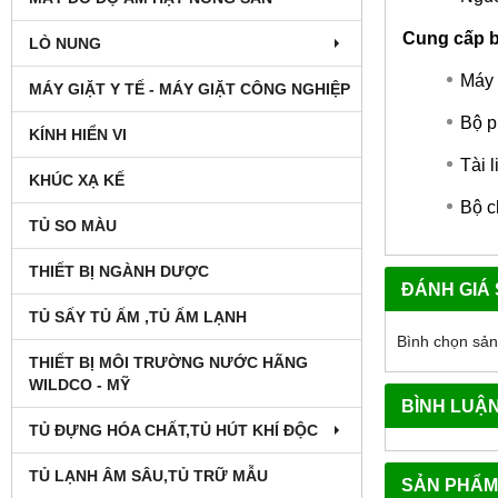
Cung cấp 
LÒ NUNG
Máy 
MÁY GIẶT Y TẾ - MÁY GIẶT CÔNG NGHIỆP
Bộ p
KÍNH HIỂN VI
Tài 
KHÚC XẠ KẾ
Bộ c
TỦ SO MÀU
THIẾT BỊ NGÀNH DƯỢC
ĐÁNH GIÁ
TỦ SẤY TỦ ẤM ,TỦ ẤM LẠNH
Bình chọn sả
THIẾT BỊ MÔI TRƯỜNG NƯỚC HÃNG
WILDCO - MỸ
BÌNH LUẬ
TỦ ĐỰNG HÓA CHẤT,TỦ HÚT KHÍ ĐỘC
TỦ LẠNH ÂM SÂU,TỦ TRỮ MẪU
SẢN PHẨM