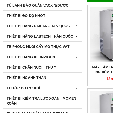
TỦ LẠNH BẢO QUẢN VACXIN/DƯỢC
THIẾT BỊ ĐO ĐỘ NHỚT
THIẾT BỊ HÃNG DAIHAN - HÀN QUỐC
THIẾT BỊ HÃNG LABTECH - HÀN QUỐC
TB PHÒNG NUÔI CẤY MÔ THỰC VẬT
THIẾT BỊ HÃNG KERN-SOHN
MÁY LÀM Đ
THIẾT BỊ CHĂN NUÔI - THÚ Y
NGHIỆM T
300,CÔNG 
THIẾT BỊ NGÀNH THAN
Hàn
THƯỚC ĐO CƠ KHÍ
THIẾT BỊ KIỂM TRA LỰC XOẮN - MOMEN
XOẮN