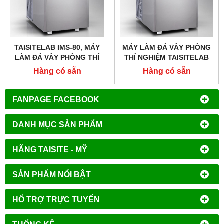
TAISITELAB IMS-80, MÁY
MÁY LÀM ĐÁ VẢY PHÒNG
LÀM ĐÁ VẢY PHÒNG THÍ
THÍ NGHIỆM TAISITELAB
NGHIỆM,CÔNG SUẤT 80
IMS-80,CÔNG SUẤT 80
Hàng có sẵn
Hàng có sẵn
KG/24H
KG/24H
FANPAGE FACEBOOK
DANH MỤC SẢN PHẨM
HÃNG TAISITE - MỸ
SẢN PHẨM NỔI BẬT
HỔ TRỢ TRỰC TUYẾN