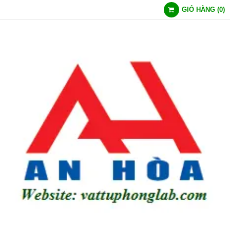
GIỎ HÀNG
(
0
)