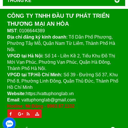
THỐNG KÊ
CÔNG TY TNHH ĐẦU TƯ PHÁT TRIỂN
THƯƠNG MẠI AN HÒA
MST
: 0106644389
Địa chỉ đăng ký kinh doanh
: Tổ Dân Phố Phượng,
Phường Tây Mỗ, Quận Nam Từ Liêm, Thành Phố Hà
Nội.
VPGD tại Hà Nội
:
Số 14 - Liền Kề 2, Tiểu Khu Đô Thị
Mới Vạn Phúc, Phường Vạn Phúc, Quận Hà Đông,
Thành Phố Hà Nội.
VPGD tại TP.Hồ Chí Minh:
Số 39 - Đường Số 37, Khu
Phố 8, Phường Linh Đông, Quận Thủ Đức, Thành Phố
Hồ Chí Minh
Website
:https://vattuphonglab.vn
Email
: vattuphonglab@gmail.com
Hotline: Mr.Đăng - 0903.07.1102