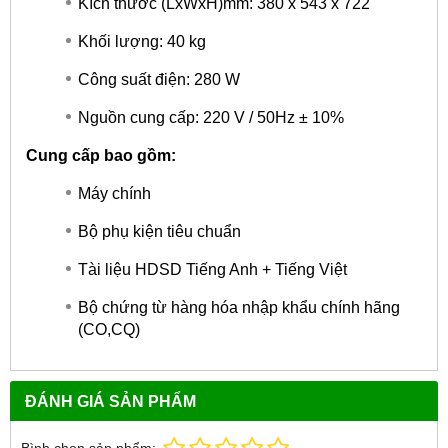
Kích thước (LxWxH)mm: 380 x 543 x 722
Khối lượng: 40 kg
Công suất điện: 280 W
Nguồn cung cấp: 220 V / 50Hz ± 10%
Cung cấp bao gồm:
Máy chính
Bộ phụ kiện tiêu chuẩn
Tài liệu HDSD Tiếng Anh + Tiếng Việt
Bộ chứng từ hàng hóa nhập khẩu chính hãng
(CO,CQ)
ĐÁNH GIÁ SẢN PHẨM
Bình chọn sản phẩm: