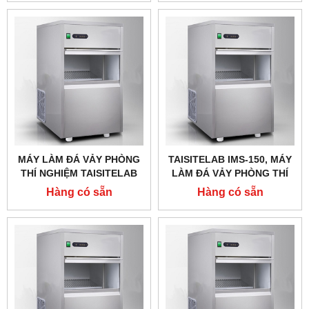
MÁY LÀM ĐÁ VẢY PHÒNG
TAISITELAB IMS-150, MÁY
THÍ NGHIỆM TAISITELAB
LÀM ĐÁ VẢY PHÒNG THÍ
IMS-200,CÔNG SUẤT 200
NGHIỆM, CÔNG SUẤT 150
Hàng có sẵn
Hàng có sẵn
KG/24H
KG/24H