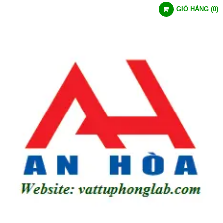
GIỎ HÀNG
(
0
)