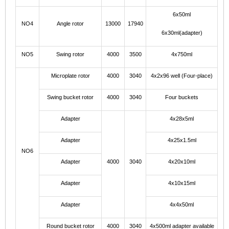
6x50ml
NO4
Angle rotor
13000
17940
6x30ml(adapter)
NO5
Swing rotor
4000
3500
4x750ml
Microplate rotor
4000
3040
4x2x96 well (Four-place)
Swing bucket rotor
4000
3040
Four buckets
Adapter
4x28x5ml
Adapter
4x25x1.5ml
NO6
Adapter
4000
3040
4x20x10ml
Adapter
4x10x15ml
Adapter
4x4x50ml
Round bucket rotor
4000
3040
4x500ml adapter available