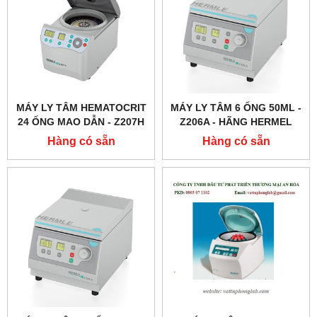
MÁY LY TÂM HEMATOCRIT
MÁY LY TÂM 6 ỐNG 50ML -
24 ỐNG MAO DẪN - Z207H
Z206A - HÃNG HERMEL
- HERMEL
Hàng có sẵn
Hàng có sẵn