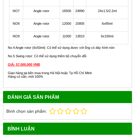
NO7
Angle rotor
16500
24890
24x1.5/2.2ml
NO8
Angle rotor
12000
15805
6x85ml
NO9
Angle rotor
11000
13810
6x100ml
No.4 Angle rotor (6x50ml): Có thể sử dụng được với ống có đáy hình nón
No.5 Swing rotor: Có thể sử dụng thêm bộ chuyển đổi
GIÁ: 57.000.000 VNĐ
Giao hàng tại bên mua trong Hà Nội hoặc Tp Hồ Chí Minh
Hàng có sẵn, mới 100%
ĐÁNH GIÁ SẢN PHẨM
Bình chọn sản phẩm:
BÌNH LUẬN