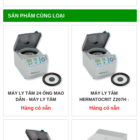
SẢN PHẨM CÙNG LOẠI
MÁY LY TÂM 24 ỐNG MAO
MÁY LY TÂM
DẪN - MÁY LY TÂM
HERMATOCRIT Z207H -
HEMATOCIT
HERMLE
Hàng có sẵn
Hàng có sẵn