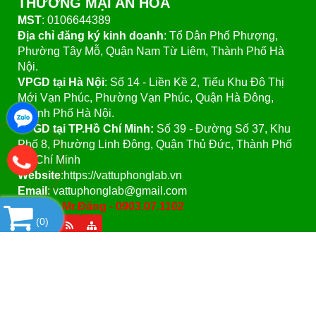
THƯƠNG MẠI AN HÒA
MST
: 0106644389
Địa chỉ đăng ký kinh doanh
: Tổ Dân Phố Phượng,
Phường Tây Mỗ, Quận Nam Từ Liêm, Thành Phố Hà
Nội.
VPGD tại Hà Nội
:
Số 14 - Liền Kề 2, Tiểu Khu Đô Thị
Mới Vạn Phúc, Phường Vạn Phúc, Quận Hà Đông,
Thành Phố Hà Nội.
VPGD tại TP.Hồ Chí Minh:
Số 39 - Đường Số 37, Khu
Phố 8, Phường Linh Đông, Quận Thủ Đức, Thành Phố
Hồ Chí Minh
Website
:https://vattuphonglab.vn
Email
: vattuphonglab@gmail.com
Hotline: Mr.Đăng - 0903.07.1102
(
0
)
SẢN PHẨM