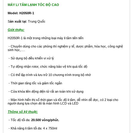
MÁY LI TÂM LẠNH TỐC ĐỘ CAO
Model: H2050R-1
S
ản xuất tại
: Trung Quốc
Giới thiệu:
H2050R-1 là một trong những loại máy li tâm tiên tiến
- Chuyên dùng cho các phòng thí nghiệm y tế, dược phẩm, hóa học, công nghệ
sinh học,….
- Sử dụng bộ điều khiển vi xử lý
- Tự động nhận rotor, chức năng bảo vệ khi quá tốc độ
- Có thể lập trình và lưu trữ 10 chương trình trong bộ nhớ
- Thời gian tăng tốc và giảm tốc ngắn
- Cửa khóa liên động điện tử rất an toàn khi sử dụng
- Màn hình hiển thị số thời gian và tốc độ li tâm, dễ nhìn dễ đọc, có 2 loại cho
người dung lựa chọn đó là màn hình LCD và LED
Thông số kỹ thuật:
- Tốc độ tối đa:
20.500 vòng/phút.
- Khả năng li tâm tối đa: 4 x 750ml