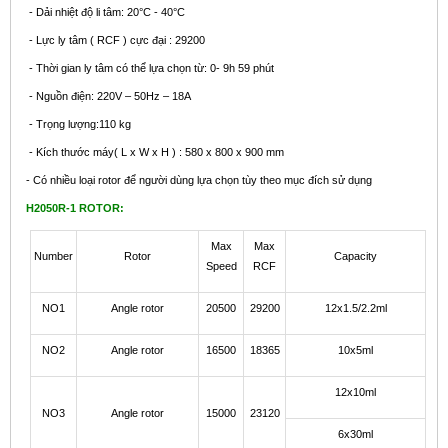
- Dải nhiệt độ li tâm: 20°C - 40°C
- Lực ly tâm ( RCF ) cực đại : 29200
- Thời gian ly tâm có thể lựa chọn từ: 0- 9h 59 phút
- Nguồn điện: 220V – 50Hz – 18A
- Trọng lượng:110 kg
- Kích thước máy( L x W x H ) : 580 x 800 x 900 mm
- Có nhiều loại rotor để người dùng lựa chọn tùy theo mục đích sử dụng
H2050R-1 ROTOR:
Max
Max
Number
Rotor
Capacity
Speed
RCF
NO1
Angle rotor
20500
29200
12x1.5/2.2ml
NO2
Angle rotor
16500
18365
10x5ml
12x10ml
NO3
Angle rotor
15000
23120
6x30ml