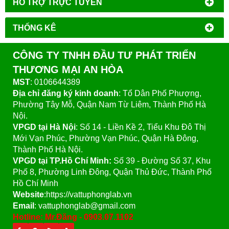
HỔ TRỢ TRỰC TUYẾN
THỐNG KÊ
CÔNG TY TNHH ĐẦU TƯ PHÁT TRIỂN
THƯƠNG MẠI AN HÒA
MST
: 0106644389
Địa chỉ đăng ký kinh doanh
: Tổ Dân Phố Phượng,
Phường Tây Mỗ, Quận Nam Từ Liêm, Thành Phố Hà
Nội.
VPGD tại Hà Nội
:
Số 14 - Liền Kề 2, Tiểu Khu Đô Thị
Mới Vạn Phúc, Phường Vạn Phúc, Quận Hà Đông,
Thành Phố Hà Nội.
VPGD tại TP.Hồ Chí Minh:
Số 39 - Đường Số 37, Khu
Phố 8, Phường Linh Đông, Quận Thủ Đức, Thành Phố
Hồ Chí Minh
Website
:https://vattuphonglab.vn
Email
: vattuphonglab@gmail.com
Hotline: Mr.Đăng - 0903.07.1102