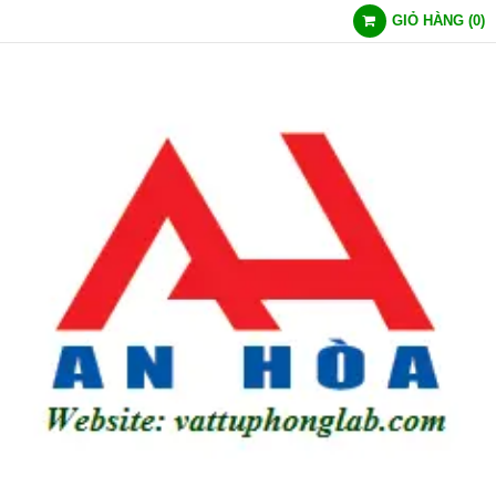
GIỎ HÀNG
(
0
)