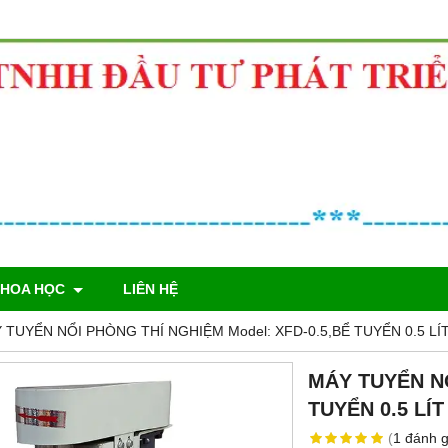
KHOA HỌC
LIÊN HỆ
 TUYỂN NỔI PHÒNG THÍ NGHIỆM Model: XFD-0.5,BỂ TUYỂN 0.5 LÍ
MÁY TUYỂN NỔ
TUYỂN 0.5 LÍT
(
1
đánh g