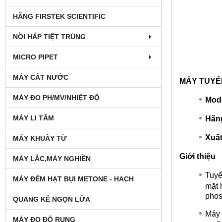
HÃNG FIRSTEK SCIENTIFIC
NỒI HẤP TIỆT TRÙNG
MICRO PIPET
MÁY CẤT NƯỚC
MÁY TUYỂ
MÁY ĐO PH/MV/NHIỆT ĐỘ
Mode
MÁY LI TÂM
Hãng
Xuất
MÁY KHUẤY TỪ
Giới thiệu
MÁY LẮC,MÁY NGHIỀN
Tuyể
MÁY ĐẾM HẠT BỤI METONE - HACH
mặt 
phos
QUANG KẾ NGỌN LỬA
Máy 
MÁY ĐO ĐỘ RUNG