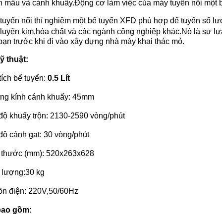
n mẫu và cánh khuấy.Động cơ làm việc của máy tuyển nổi một
tuyển nổi thí nghiệm một bể tuyển XFD phù hợp để tuyển số l
,luyện kim,hóa chất và các ngành công nghiệp khác.Nó là sự lự
bạn trước khi đi vào xây dựng nhà máy khai thác mỏ.
ỹ thuật:
tích bể tuyển:
0.5 Lít
g kính cánh khuấy: 45mm
độ khuấy trộn: 2130-2590 vòng/phút
độ cánh gạt: 30 vòng/phút
 thước (mm): 520x263x628
 lượng:30 kg
n điện: 220V,50/60Hz
bao gồm: