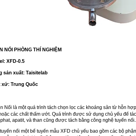
N NỔI PHÒNG THÍ NGHIỆM
l: XFD-0.5
 sản xuất: Taisitelab
 xứ: Trung Quốc
n Nổi là một quá trình tách chọn lọc các khoáng sản từ hỗn h
hoặc các chất thấm ướt. Quá trình được sử dụng chủ yếu để tách
phat, apatit, và than cũng được tách bằng công nghệ tuyển nổi.
tuyển nổi một bể tuyển mẫu XFD chủ yếu bao gồm các bộ phận 