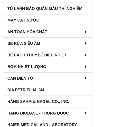
TỦ LẠNH BẢO QUẢN MẪU THÍ NGHIỆM
MÁY CẤT NƯỚC
AN TOÀN HÓA CHẤT
BỂ RỬA SIÊU ÂM
BỂ CÁCH THỦY,BỂ ĐIỀU NHIỆT
BOM NHIỆT LƯỢNG
CÂN ĐIỆN TỬ
ĐĨA PETRIFILM ,3M
HÃNG ZAHM & NAGEL CO., INC.
HÃNG BIOBASE - TRUNG QUỐC
HAIER MEDICAL AND LABORATORY