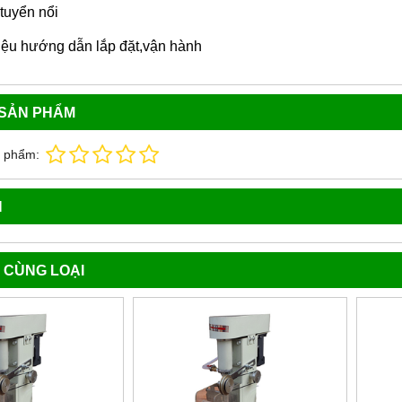
tuyển nổi
liệu hướng dẫn lắp đặt,vận hành
 SẢN PHẨM
n phẩm:
N
 CÙNG LOẠI