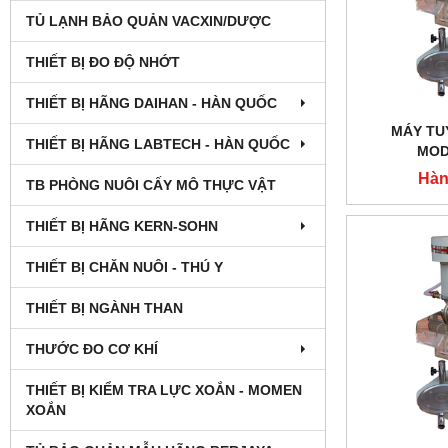
TỦ LẠNH BẢO QUẢN VACXIN/DƯỢC
THIẾT BỊ ĐO ĐỘ NHỚT
THIẾT BỊ HÃNG DAIHAN - HÀN QUỐC
MÁY TUY
THIẾT BỊ HÃNG LABTECH - HÀN QUỐC
MOD
Hàn
TB PHÒNG NUÔI CẤY MÔ THỰC VẬT
THIẾT BỊ HÃNG KERN-SOHN
THIẾT BỊ CHĂN NUÔI - THÚ Y
THIẾT BỊ NGÀNH THAN
THƯỚC ĐO CƠ KHÍ
THIẾT BỊ KIỂM TRA LỰC XOẮN - MOMEN
XOẮN