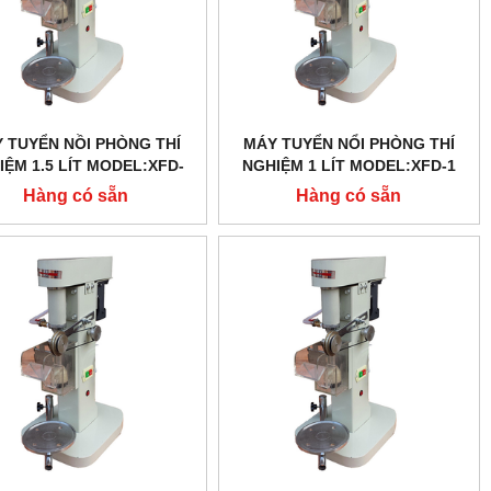
 TUYỂN NỒI PHÒNG THÍ
MÁY TUYỂN NỔI PHÒNG THÍ
IỆM 1.5 LÍT MODEL:XFD-
NGHIỆM 1 LÍT MODEL:XFD-1
1.5
Hàng có sẵn
Hàng có sẵn