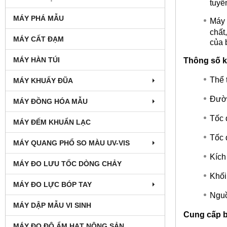
tuyể
MÁY PHÁ MẪU
Máy 
chất
MÁY CẤT ĐẠM
của 
MÁY HÀN TÚI
Thông số k
Thể 
MÁY KHUẤY ĐŨA
Đườn
MÁY ĐỒNG HÓA MẪU
Tốc 
MÁY ĐẾM KHUẨN LẠC
Tốc 
MÁY QUANG PHỔ SO MÀU UV-VIS
Kích
MÁY ĐO LƯU TỐC DÒNG CHẢY
Khối
MÁY ĐO LỰC BÓP TAY
Nguồ
MÁY DẬP MẪU VI SINH
Cung cấp 
MÁY ĐO ĐỘ ẨM HẠT NÔNG SẢN