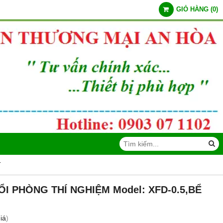
GIỎ HÀNG
(
0
)
T
I PHÒNG THÍ NGHIỆM Model: XFD-0.5,BỂ
iá
)