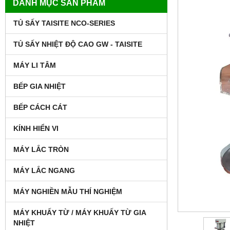
DANH MỤC SẢN PHẨM
TỦ SẤY TAISITE NCO-SERIES
TỦ SẤY NHIỆT ĐỘ CAO GW - TAISITE
MÁY LI TÂM
BẾP GIA NHIỆT
BẾP CÁCH CÁT
KÍNH HIỂN VI
MÁY LẮC TRÒN
MÁY LẮC NGANG
MÁY NGHIỀN MẪU THÍ NGHIỆM
MÁY KHUẤY TỪ / MÁY KHUẤY TỪ GIA
NHIỆT