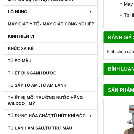
Máy 
LÒ NUNG
Tài 
MÁY GIẶT Y TẾ - MÁY GIẶT CÔNG NGHIỆP
KÍNH HIỂN VI
ĐÁNH GIÁ
KHÚC XẠ KẾ
Bình chọn sả
TỦ SO MÀU
BÌNH LUẬ
THIẾT BỊ NGÀNH DƯỢC
TỦ SẤY TỦ ẤM ,TỦ ẤM LẠNH
SẢN PHẨM
THIẾT BỊ MÔI TRƯỜNG NƯỚC HÃNG
WILDCO - MỸ
TỦ ĐỰNG HÓA CHẤT,TỦ HÚT KHÍ ĐỘC
TỦ LẠNH ÂM SÂU,TỦ TRỮ MẪU