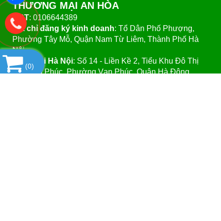
THƯƠNG MẠI AN HÒA
MST
: 0106644389
Địa chỉ đăng ký kinh doanh
: Tổ Dân Phố Phượng,
Phường Tây Mỗ, Quận Nam Từ Liêm, Thành Phố Hà
Nội.
VPGD tại Hà Nội
:
Số 14 - Liền Kề 2, Tiểu Khu Đô Thị
(
0
)
Mới Vạn Phúc, Phường Vạn Phúc, Quận Hà Đông,
Thành Phố Hà Nội.
VPGD tại TP.Hồ Chí Minh:
Số 39 - Đường Số 37, Khu
Phố 8, Phường Linh Đông, Quận Thủ Đức, Thành Phố
Hồ Chí Minh
Website
:https://vattuphonglab.vn
Email
: vattuphonglab@gmail.com
Hotline: Mr.Đăng - 0903.07.1102
SẢN PHẨM