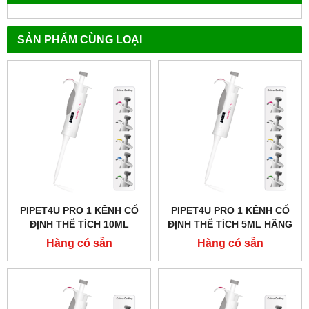
SẢN PHẨM CÙNG LOẠI
PIPET4U PRO 1 KÊNH CỐ
PIPET4U PRO 1 KÊNH CỐ
ĐỊNH THỂ TÍCH 10ML
ĐỊNH THỂ TÍCH 5ML HÃNG
HÃNG AHN - ĐỨC
AHN - ĐỨC
Hàng có sẵn
Hàng có sẵn