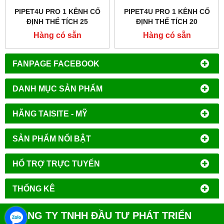
PIPET4U PRO 1 KÊNH CỐ
PIPET4U PRO 1 KÊNH CỐ
ĐỊNH THỂ TÍCH 25
ĐỊNH THỂ TÍCH 20
MICROLIT HÃNG AHN -
MICROLIT HÃNG AHN -
Hàng có sẵn
Hàng có sẵn
ĐỨC
ĐỨC
FANPAGE FACEBOOK
DANH MỤC SẢN PHẨM
HÃNG TAISITE - MỸ
SẢN PHẨM NỔI BẬT
HỔ TRỢ TRỰC TUYẾN
THỐNG KÊ
CÔNG TY TNHH ĐẦU TƯ PHÁT TRIỂN