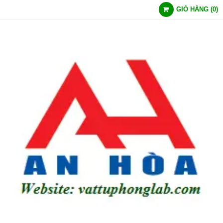
GIỎ HÀNG
(
0
)