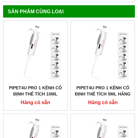
SẢN PHẨM CÙNG LOẠI
PIPET4U PRO 1 KÊNH CỐ
PIPET4U PRO 1 KÊNH CỐ
ĐỊNH THỂ TÍCH 10ML
ĐỊNH THỂ TÍCH 5ML HÃNG
HÃNG AHN - ĐỨC
AHN - ĐỨC
Hàng có sẵn
Hàng có sẵn