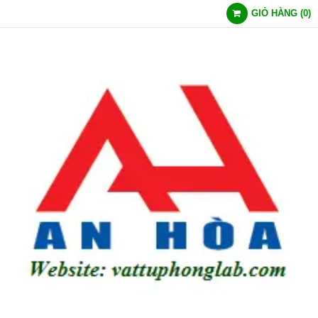
GIỎ HÀNG
(
0
)