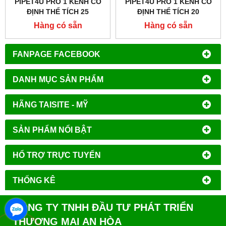
PIPET4U PRO 1 KÊNH CỐ
PIPET4U PRO 1 KÊNH CỐ
ĐỊNH THỂ TÍCH 25
ĐỊNH THỂ TÍCH 20
MICROLIT HÃNG AHN -
MICROLIT HÃNG AHN -
Hàng có sẵn
Hàng có sẵn
ĐỨC
ĐỨC
FANPAGE FACEBOOK
DANH MỤC SẢN PHẨM
HÃNG TAISITE - MỸ
SẢN PHẨM NỔI BẬT
HỔ TRỢ TRỰC TUYẾN
THỐNG KÊ
CÔNG TY TNHH ĐẦU TƯ PHÁT TRIỂN
THƯƠNG MẠI AN HÒA