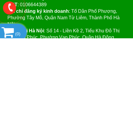
MST
: 0106644389
Địa chỉ đăng ký kinh doanh
: Tổ Dân Phố Phượng,
Phường Tây Mỗ, Quận Nam Từ Liêm, Thành Phố Hà
Nội.
VPGD tại Hà Nội
:
Số 14 - Liền Kề 2, Tiểu Khu Đô Thị
(
0
)
Mới Vạn Phúc, Phường Vạn Phúc, Quận Hà Đông,
Thành Phố Hà Nội.
VPGD tại TP.Hồ Chí Minh:
Số 39 - Đường Số 37, Khu
Phố 8, Phường Linh Đông, Quận Thủ Đức, Thành Phố
Hồ Chí Minh
Website
:https://vattuphonglab.vn
Email
: vattuphonglab@gmail.com
Hotline: Mr.Đăng - 0903.07.1102
SẢN PHẨM