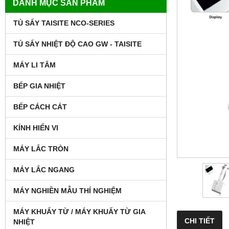
DANH MỤC SẢN PHẨM
TỦ SẤY TAISITE NCO-SERIES
TỦ SẤY NHIỆT ĐỘ CAO GW - TAISITE
MÁY LI TÂM
BẾP GIA NHIỆT
BẾP CÁCH CÁT
KÍNH HIỂN VI
MÁY LẮC TRÒN
MÁY LẮC NGANG
MÁY NGHIỀN MẪU THÍ NGHIỆM
MÁY KHUẤY TỪ / MÁY KHUẤY TỪ GIA
CHI TIẾT
NHIỆT