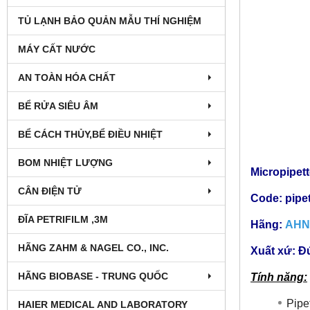
TỦ LẠNH BẢO QUẢN MẪU THÍ NGHIỆM
MÁY CẤT NƯỚC
AN TOÀN HÓA CHẤT
BỂ RỬA SIÊU ÂM
BỂ CÁCH THỦY,BỂ ĐIỀU NHIỆT
BOM NHIỆT LƯỢNG
Micropipet
CÂN ĐIỆN TỬ
Code: pipe
ĐĨA PETRIFILM ,3M
Hãng:
AHN 
HÃNG ZAHM & NAGEL CO., INC.
Xuất xứ: Đ
HÃNG BIOBASE - TRUNG QUỐC
Tính năng:
Pipe
HAIER MEDICAL AND LABORATORY