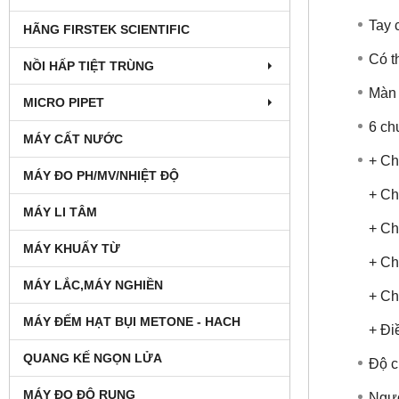
Tay 
HÃNG FIRSTEK SCIENTIFIC
Có t
NỒI HẤP TIỆT TRÙNG
Màn 
MICRO PIPET
6 ch
MÁY CẤT NƯỚC
+ Ch
MÁY ĐO PH/MV/NHIỆT ĐỘ
+ Ch
MÁY LI TÂM
+ Ch
MÁY KHUẤY TỪ
+ Ch
MÁY LẮC,MÁY NGHIỀN
+ Ch
MÁY ĐẾM HẠT BỤI METONE - HACH
+ Đi
QUANG KẾ NGỌN LỬA
Độ c
MÁY ĐO ĐỘ RUNG
Ngườ