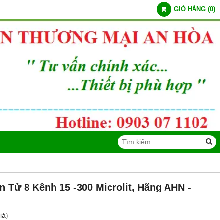
GIỎ HÀNG
(
0
)
n Tử 8 Kênh 15 -300 Microlit, Hãng AHN -
iá
)