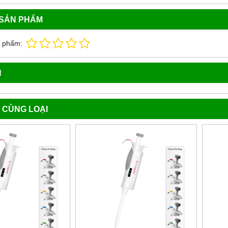
 SẢN PHẨM
n phẩm:
N
 CÙNG LOẠI