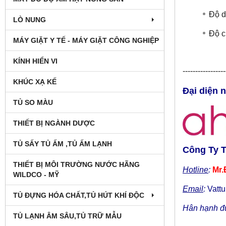
Độ d
LÒ NUNG
Độ c
MÁY GIẶT Y TẾ - MÁY GIẶT CÔNG NGHIỆP
KÍNH HIỂN VI
​----------------
KHÚC XẠ KẾ
Đại diện 
TỦ SO MÀU
THIẾT BỊ NGÀNH DƯỢC
TỦ SẤY TỦ ẤM ,TỦ ẤM LẠNH
Công Ty 
THIẾT BỊ MÔI TRƯỜNG NƯỚC HÃNG
Hotline
:
Mr.
WILDCO - MỸ
Email
:
Vatt
TỦ ĐỰNG HÓA CHẤT,TỦ HÚT KHÍ ĐỘC
Hân hạnh đư
TỦ LẠNH ÂM SÂU,TỦ TRỮ MẪU