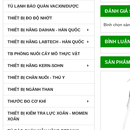
TỦ LẠNH BẢO QUẢN VACXIN/DƯỢC
ĐÁNH GIÁ
THIẾT BỊ ĐO ĐỘ NHỚT
Bình chọn sả
THIẾT BỊ HÃNG DAIHAN - HÀN QUỐC
BÌNH LUẬ
THIẾT BỊ HÃNG LABTECH - HÀN QUỐC
TB PHÒNG NUÔI CẤY MÔ THỰC VẬT
SẢN PHẨM
THIẾT BỊ HÃNG KERN-SOHN
THIẾT BỊ CHĂN NUÔI - THÚ Y
THIẾT BỊ NGÀNH THAN
THƯỚC ĐO CƠ KHÍ
THIẾT BỊ KIỂM TRA LỰC XOẮN - MOMEN
XOẮN