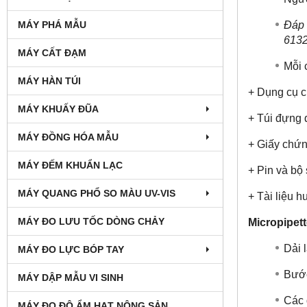
Đáp 
MÁY PHÁ MẪU
6132
MÁY CẤT ĐẠM
Mỗi 
MÁY HÀN TÚI
+ Dụng cụ c
MÁY KHUẤY ĐŨA
+ Túi đựng 
MÁY ĐỒNG HÓA MẪU
+ Giấy chứn
MÁY ĐẾM KHUẨN LẠC
+ Pin và bộ
MÁY QUANG PHỔ SO MÀU UV-VIS
+ Tài liệu 
MÁY ĐO LƯU TỐC DÒNG CHẢY
Micropipett
Dải 
MÁY ĐO LỰC BÓP TAY
Bước
MÁY DẬP MẪU VI SINH
Các d
MÁY ĐO ĐỘ ẨM HẠT NÔNG SẢN