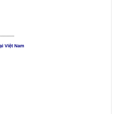
------------
ại
Việt Nam