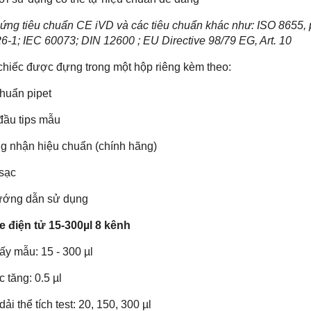
ứng tiêu chuẩn CE iVD và các tiêu chuẩn khác như: ISO 8655,
6-1; IEC 60073; DIN 12600 ; EU Directive 98/79 EG, Art. 10
chiếc được đựng trong một hộp riêng kèm theo:
huẩn pipet
đầu tips mẫu
g nhận hiệu chuẩn (chính hãng)
 sạc
hướng dẫn sử dụng
e điện tử 15-300µl 8 kênh
lấy mẫu: 15 - 300 µl
 tăng: 0.5 µl
ải thể tích test: 20, 150, 300 µl