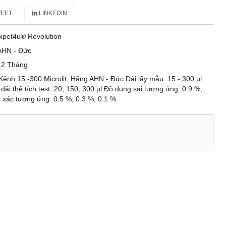
EET
LINKEDIN
pipet4u® Revolution
AHN - Đức
12 Tháng
Kênh 15 -300 Microlit, Hãng AHN - Đức Dải lấy mẫu: 15 - 300 µl
dải thể tích test: 20, 150, 300 µl Độ dung sai tương ứng: 0.9 %;
 xác tương ứng: 0.5 %; 0.3 %; 0.1 %