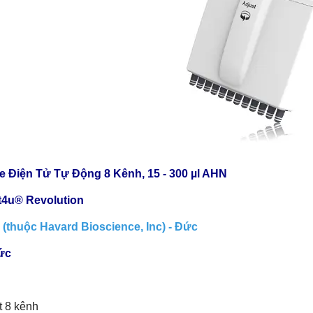
te Điện Tử Tự Động 8 Kênh, 15 - 300 µl AHN
t4u® Revolution
(thuộc Havard Bioscience, Inc) - Đức
ức
t 8 kênh