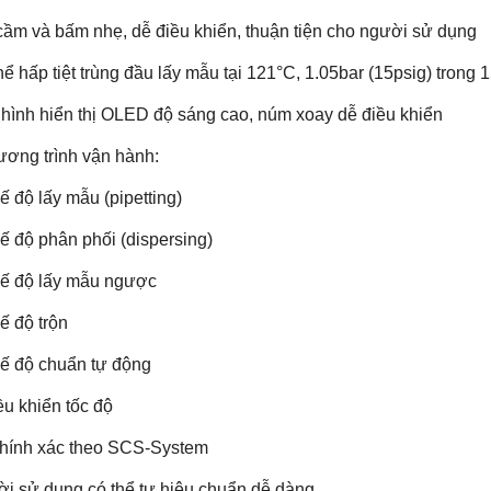
cầm và bấm nhẹ, dễ điều khiển, thuận tiện cho người sử dụng
hể hấp tiệt trùng đầu lấy mẫu tại 121°C, 1.05bar (15psig) trong 
hình hiển thị OLED độ sáng cao, núm xoay dễ điều khiển
ương trình vận hành:
ế độ lấy mẫu (pipetting)
ế độ phân phối (dispersing)
ế độ lấy mẫu ngược
ế độ trộn
ế độ chuẩn tự động
ều khiển tốc độ
hính xác theo SCS-System
i sử dụng có thể tự hiệu chuẩn dễ dàng