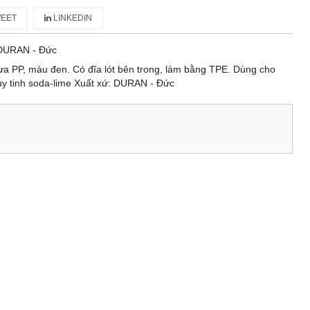
EET
LINKEDIN
DURAN - Đức
a PP, màu đen. Có đĩa lót bên trong, làm bằng TPE. Dùng cho
ủy tinh soda-lime Xuất xứ: DURAN - Đức