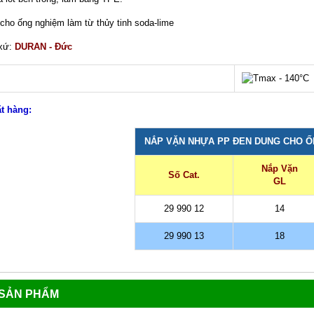
cho ống nghiệm làm từ thủy tinh soda-lime
 xứ:
DURAN - Đức
ặt hàng:
NẮP VẶN NHỰA PP ĐEN DUNG CHO Ố
Nắp Vặn
Số Cat.
GL
29 990 12
14
29 990 13
18
 SẢN PHẨM