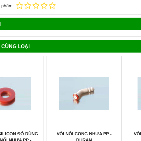
n phẩm:
N
 CÙNG LOẠI
SILICON ĐỎ DÙNG
VÒI NỐI CONG NHỰA PP -
VÒ
NỐI NHỰA PP -
DURAN