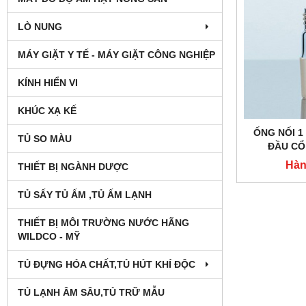
LÒ NUNG
MÁY GIẶT Y TẾ - MÁY GIẶT CÔNG NGHIỆP
KÍNH HIỂN VI
KHÚC XẠ KẾ
ỐNG NỐI 1
TỦ SO MÀU
ĐẦU CỔ
Hàn
THIẾT BỊ NGÀNH DƯỢC
TỦ SẤY TỦ ẤM ,TỦ ẤM LẠNH
THIẾT BỊ MÔI TRƯỜNG NƯỚC HÃNG
WILDCO - MỸ
TỦ ĐỰNG HÓA CHẤT,TỦ HÚT KHÍ ĐỘC
TỦ LẠNH ÂM SÂU,TỦ TRỮ MẪU