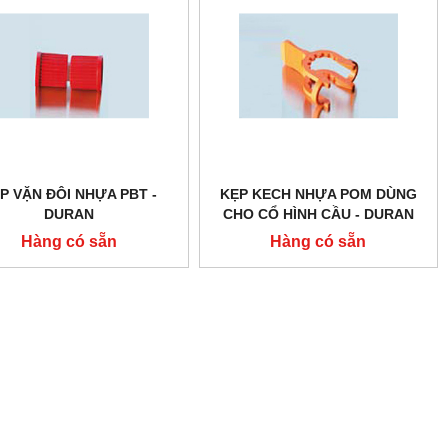
P VẶN ĐÔI NHỰA PBT -
KẸP KECH NHỰA POM DÙNG
DURAN
CHO CỔ HÌNH CẦU - DURAN
Hàng có sẵn
Hàng có sẵn