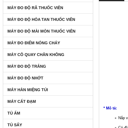
MÁY ĐO ĐỘ RÃ THUỐC VIÊN
MÁY ĐO ĐỘ HÒA TAN THUỐC VIÊN
MÁY ĐO ĐỘ MÀI MÒN THUỐC VIÊN
MÁY ĐO ĐIỂM NÓNG CHÁY
MÁY CÔ QUAY CHÂN KHÔNG
MÁY ĐO ĐỘ TRẮNG
MÁY ĐO ĐỘ NHỚT
MÁY HÀN MIỆNG TÚI
MÁY CẤT ĐẠM
* Mô tả:
TỦ ẤM
Nắp v
TỦ SẤY
Có đĩ