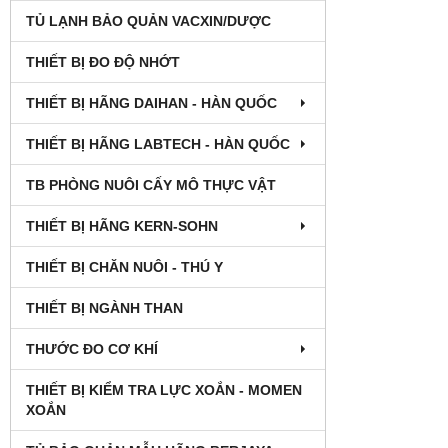
TỦ LẠNH BẢO QUẢN VACXIN/DƯỢC
THIẾT BỊ ĐO ĐỘ NHỚT
THIẾT BỊ HÃNG DAIHAN - HÀN QUỐC
THIẾT BỊ HÃNG LABTECH - HÀN QUỐC
TB PHÒNG NUÔI CẤY MÔ THỰC VẬT
THIẾT BỊ HÃNG KERN-SOHN
THIẾT BỊ CHĂN NUÔI - THÚ Y
THIẾT BỊ NGÀNH THAN
THƯỚC ĐO CƠ KHÍ
THIẾT BỊ KIỂM TRA LỰC XOẮN - MOMEN
XOẮN