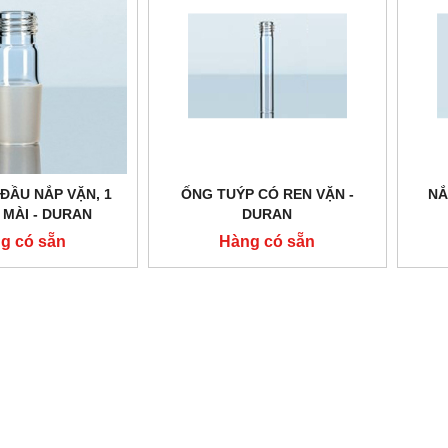
 ĐẦU NẮP VẶN, 1
ỐNG TUÝP CÓ REN VẶN -
NẮ
 MÀI - DURAN
DURAN
g có sẵn
Hàng có sẵn