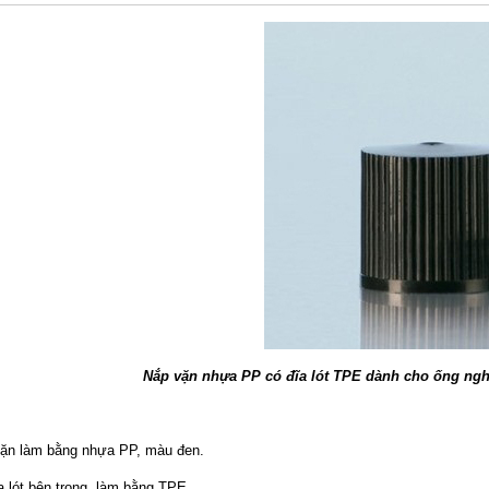
Nắp vặn nhựa PP có đĩa lót TPE dành cho ống ngh
ặn làm bằng nhựa PP, màu đen.
a lót bên trong, làm bằng TPE.