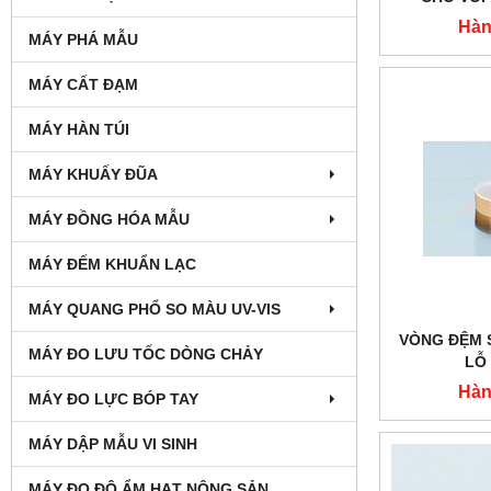
Hàn
MÁY PHÁ MẪU
MÁY CẤT ĐẠM
MÁY HÀN TÚI
MÁY KHUẤY ĐŨA
MÁY ĐỒNG HÓA MẪU
MÁY ĐẾM KHUẨN LẠC
MÁY QUANG PHỔ SO MÀU UV-VIS
VÒNG ĐỆM 
MÁY ĐO LƯU TỐC DÒNG CHẢY
LỖ
Hàn
MÁY ĐO LỰC BÓP TAY
MÁY DẬP MẪU VI SINH
MÁY ĐO ĐỘ ẨM HẠT NÔNG SẢN