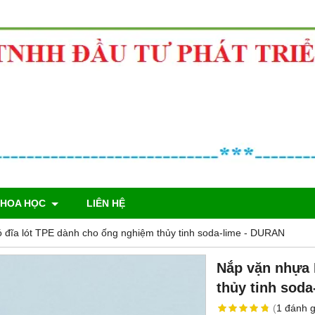
KHOA HỌC
LIÊN HỆ
 đĩa lót TPE dành cho ống nghiệm thủy tinh soda-lime - DURAN
Nắp vặn nhựa 
thủy tinh sod
(
1
đánh g