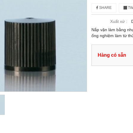
SHARE
TW
Xuất xứ :
Nắp vặn làm bằng nhự
ống nghiệm làm từ th
Hàng có sẵn