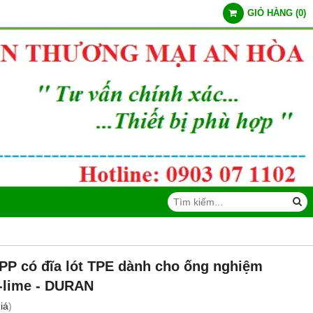
GIỎ HÀNG
(
0
)
PP có đĩa lót TPE dành cho ống nghiệm
a-lime - DURAN
iá
)