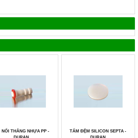
I NỐI THẲNG NHỰA PP -
TẤM ĐỆM SILICON SEPTA -
DURAN
DURAN