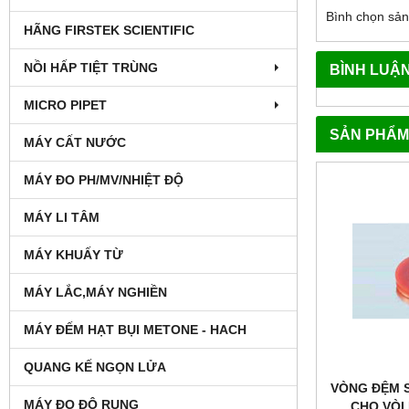
Bình chọn sả
HÃNG FIRSTEK SCIENTIFIC
NỒI HẤP TIỆT TRÙNG
BÌNH LUẬ
MICRO PIPET
SẢN PHẨM
MÁY CẤT NƯỚC
MÁY ĐO PH/MV/NHIỆT ĐỘ
MÁY LI TÂM
MÁY KHUẤY TỪ
MÁY LẮC,MÁY NGHIỀN
MÁY ĐẾM HẠT BỤI METONE - HACH
QUANG KẾ NGỌN LỬA
VÒNG ĐỆM 
MÁY ĐO ĐỘ RUNG
CHO VÒI 