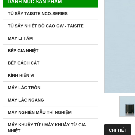
DANH MỤC SẢN PHẨM
TỦ SẤY TAISITE NCO-SERIES
TỦ SẤY NHIỆT ĐỘ CAO GW - TAISITE
MÁY LI TÂM
BẾP GIA NHIỆT
BẾP CÁCH CÁT
KÍNH HIỂN VI
MÁY LẮC TRÒN
MÁY LẮC NGANG
MÁY NGHIỀN MẪU THÍ NGHIỆM
MÁY KHUẤY TỪ / MÁY KHUẤY TỪ GIA
CHI TIẾT
NHIỆT