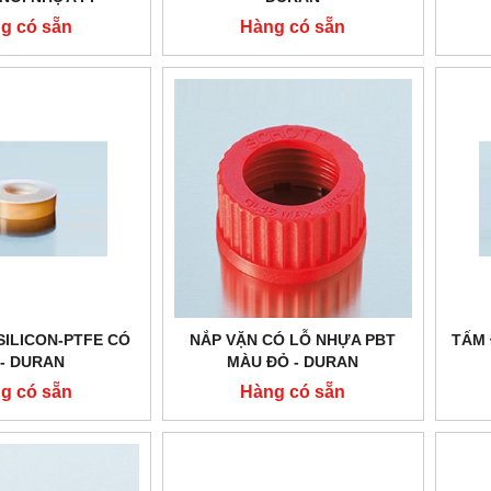
DURAN
g có sẵn
Hàng có sẵn
SILICON-PTFE CÓ
NẮP VẶN CÓ LỖ NHỰA PBT
TẤM 
 - DURAN
MÀU ĐỎ - DURAN
g có sẵn
Hàng có sẵn