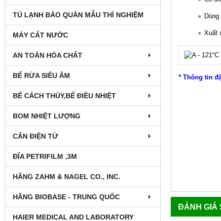
TỦ LẠNH BẢO QUẢN MẪU THÍ NGHIỆM
Dùng 
Xuất
MÁY CẤT NƯỚC
AN TOÀN HÓA CHẤT
BỂ RỬA SIÊU ÂM
* Thông tin đ
BỂ CÁCH THỦY,BỂ ĐIỀU NHIỆT
BOM NHIỆT LƯỢNG
CÂN ĐIỆN TỬ
ĐĨA PETRIFILM ,3M
HÃNG ZAHM & NAGEL CO., INC.
HÃNG BIOBASE - TRUNG QUỐC
ĐÁNH GIÁ
HAIER MEDICAL AND LABORATORY