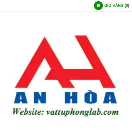
GIỎ HÀNG
(
0
)