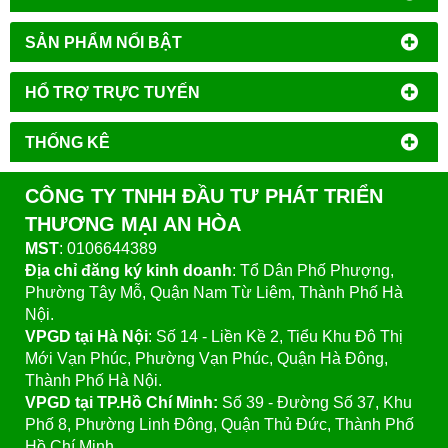
SẢN PHẨM NỔI BẬT
HỔ TRỢ TRỰC TUYẾN
THỐNG KÊ
CÔNG TY TNHH ĐẦU TƯ PHÁT TRIỂN
THƯƠNG MẠI AN HÒA
MST
: 0106644389
Địa chỉ đăng ký kinh doanh
: Tổ Dân Phố Phượng,
Phường Tây Mỗ, Quận Nam Từ Liêm, Thành Phố Hà
Nội.
VPGD tại Hà Nội
:
Số 14 - Liền Kề 2, Tiểu Khu Đô Thị
Mới Vạn Phúc, Phường Vạn Phúc, Quận Hà Đông,
Thành Phố Hà Nội.
VPGD tại TP.Hồ Chí Minh:
Số 39 - Đường Số 37, Khu
Phố 8, Phường Linh Đông, Quận Thủ Đức, Thành Phố
Hồ Chí Minh