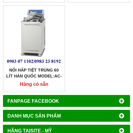
NỔI HẤP TIỆT TRÙNG 60
LÍT HÀN QUỐC MODEL:AC-
60
Hàng có sẵn
FANPAGE FACEBOOK
DANH MỤC SẢN PHẨM
HÃNG TAISITE - MỸ