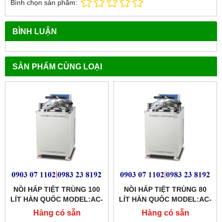
Bình chọn sản phẩm:
BÌNH LUẬN
SẢN PHẨM CÙNG LOẠI
NỒI HẤP TIỆT TRÙNG 100
NỒI HẤP TIỆT TRÙNG 80
LÍT HÀN QUỐC MODEL:AC-
LÍT HÀN QUỐC MODEL:AC-
100
80
Hàng có sẵn
Hàng có sẵn