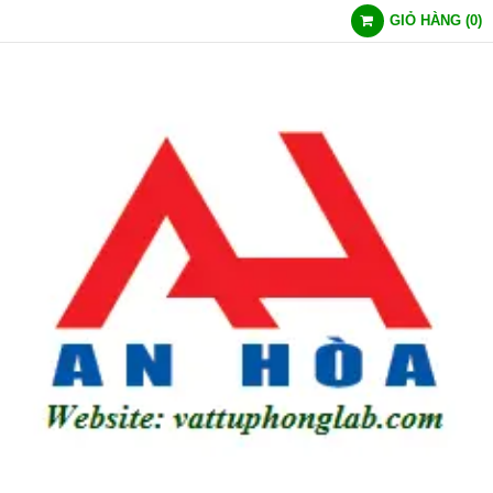
GIỎ HÀNG
(
0
)