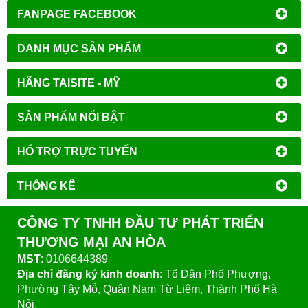
FANPAGE FACEBOOK
DANH MỤC SẢN PHẨM
HÃNG TAISITE - MỸ
SẢN PHẨM NỔI BẬT
HỔ TRỢ TRỰC TUYẾN
THỐNG KÊ
CÔNG TY TNHH ĐẦU TƯ PHÁT TRIỂN
THƯƠNG MẠI AN HÒA
MST
: 0106644389
Địa chỉ đăng ký kinh doanh
: Tổ Dân Phố Phượng,
Phường Tây Mỗ, Quận Nam Từ Liêm, Thành Phố Hà
Nội.