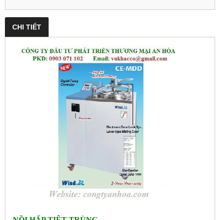
CHI TIẾT
NỒI HẤP TIỆT TRÙNG