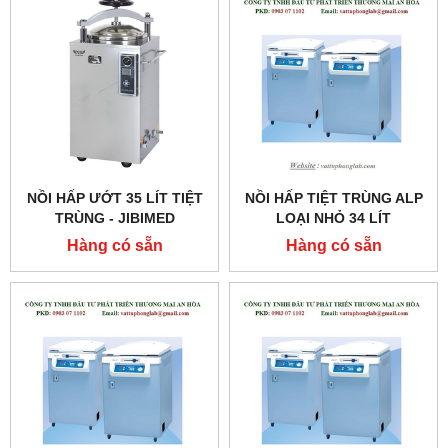
NỒI HẤP ƯỚT 35 LÍT TIỆT
NỒI HẤP TIỆT TRÙNG ALP
TRÙNG - JIBIMED
LOẠI NHỎ 34 LÍT
MODEL:CL-32SDP
Hàng có sẵn
Hàng có sẵn