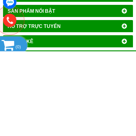
SẢN PHẨM NỔI BẬT
HỔ TRỢ TRỰC TUYẾN
THỐNG KÊ
(
0
)
CÔNG TY TNHH ĐẦU TƯ PHÁT TRIỂN
THƯƠNG MẠI AN HÒA
MST
: 0106644389
Địa chỉ đăng ký kinh doanh
: Tổ Dân Phố Phượng,
Phường Tây Mỗ, Quận Nam Từ Liêm, Thành Phố Hà
Nội.
VPGD tại Hà Nội
:
Số 14 - Liền Kề 2, Tiểu Khu Đô Thị
Mới Vạn Phúc, Phường Vạn Phúc, Quận Hà Đông,
Thành Phố Hà Nội.
VPGD tại TP.Hồ Chí Minh:
Số 39 - Đường Số 37, Khu
Phố 8, Phường Linh Đông, Quận Thủ Đức, Thành Phố
Hồ Chí Minh