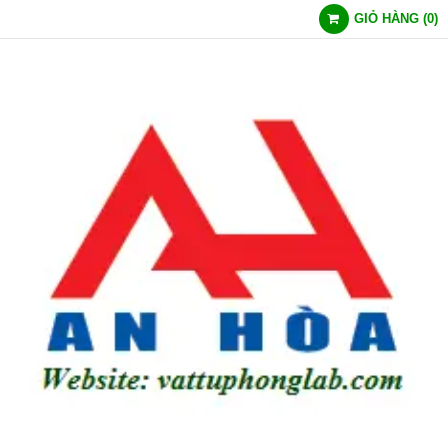
GIỎ HÀNG
(
0
)