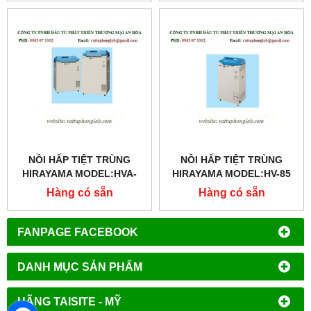
NỒI HẤP TIỆT TRÙNG
NỒI HẤP TIỆT TRÙNG
HIRAYAMA MODEL:HVA-
HIRAYAMA MODEL:HV-85
110
Hàng có sẵn
Hàng có sẵn
FANPAGE FACEBOOK
DANH MỤC SẢN PHẨM
HÃNG TAISITE - MỸ