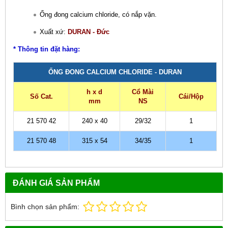
Ống đong calcium chloride, có nắp vặn.
Xuất xứ:
DURAN - Đức
* Thông tin đặt hàng:
ỐNG ĐONG CALCIUM CHLORIDE - DURAN
h x d
Cổ Mài
Số Cat.
Cái/Hộp
mm
NS
21 570 42
240 x 40
29/32
1
21 570 48
315 x 54
34/35
1
ĐÁNH GIÁ SẢN PHẨM
Bình chọn sản phẩm: