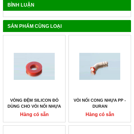
BÌNH LUẬN
SẢN PHẨM CÙNG LOẠI
VÒNG ĐỆM SILICON ĐỎ
VÒI NỐI CONG NHỰA PP -
DÙNG CHO VÒI NỐI NHỰA
DURAN
PP - DURAN
Hàng có sẵn
Hàng có sẵn