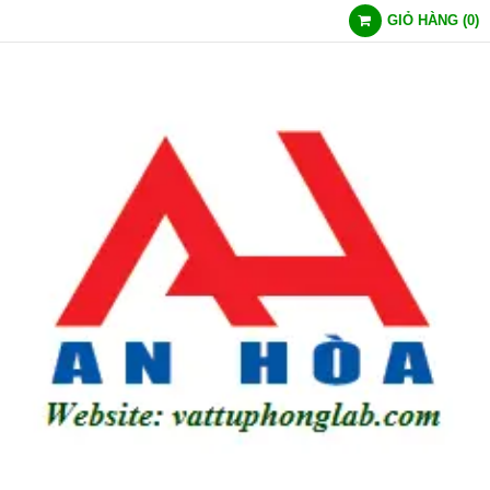
GIỎ HÀNG
(
0
)