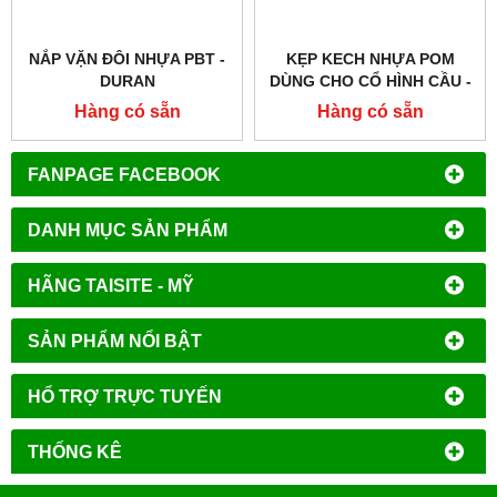
NẮP VẶN ĐÔI NHỰA PBT -
KẸP KECH NHỰA POM
DURAN
DÙNG CHO CỔ HÌNH CẦU -
DURAN
Hàng có sẵn
Hàng có sẵn
FANPAGE FACEBOOK
DANH MỤC SẢN PHẨM
HÃNG TAISITE - MỸ
SẢN PHẨM NỔI BẬT
HỔ TRỢ TRỰC TUYẾN
THỐNG KÊ