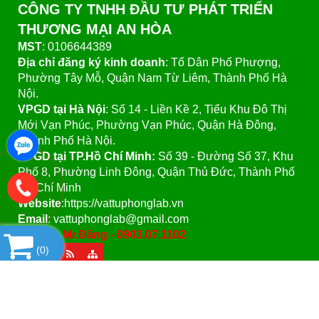
CÔNG TY TNHH ĐẦU TƯ PHÁT TRIỂN
THƯƠNG MẠI AN HÒA
MST
: 0106644389
Địa chỉ đăng ký kinh doanh
: Tổ Dân Phố Phượng,
Phường Tây Mỗ, Quận Nam Từ Liêm, Thành Phố Hà
Nội.
VPGD tại Hà Nội
:
Số 14 - Liền Kề 2, Tiểu Khu Đô Thị
Mới Vạn Phúc, Phường Vạn Phúc, Quận Hà Đông,
Thành Phố Hà Nội.
VPGD tại TP.Hồ Chí Minh:
Số 39 - Đường Số 37, Khu
Phố 8, Phường Linh Đông, Quận Thủ Đức, Thành Phố
Hồ Chí Minh
Website
:https://vattuphonglab.vn
Email
: vattuphonglab@gmail.com
Hotline: Mr.Đăng - 0903.07.1102
(
0
)
SẢN PHẨM