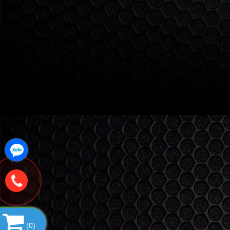
(
0
)