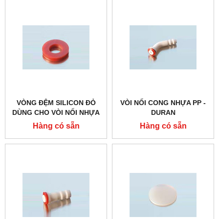
VÒNG ĐỆM SILICON ĐỎ
VÒI NỐI CONG NHỰA PP -
DÙNG CHO VÒI NỐI NHỰA
DURAN
PP - DURAN
Hàng có sẵn
Hàng có sẵn