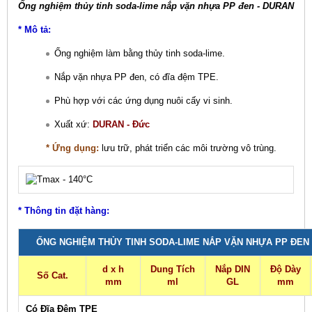
Ống nghiệm thủy tinh soda-lime nắp vặn nhựa PP đen - DURAN
* Mô tả:
Ống nghiệm làm bằng thủy tinh soda-lime.
Nắp vặn nhựa PP đen, có đĩa đệm TPE.
Phù hợp với các ứng dụng nuôi cấy vi sinh.
Xuất xứ:
DURAN - Đức
* Ứng dụng:
lưu trữ, phát triển các môi trường vô trùng.
* Thông tin đặt hàng:
ỐNG NGHIỆM THỦY TINH SODA-LIME NẮP VẶN NHỰA PP ĐEN 
d x h
Dung Tích
Nắp DIN
Độ Dày
Số Cat.
mm
ml
GL
mm
Có Đĩa Đệm TPE