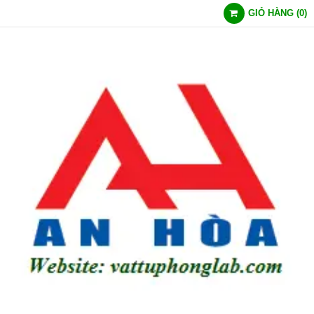
GIỎ HÀNG
(
0
)