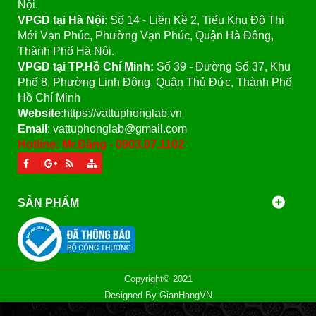
Nội.
VPGD tại Hà Nội
:
Số 14 - Liền Kề 2, Tiểu Khu Đô Thị
Mới Vạn Phúc, Phường Vạn Phúc, Quận Hà Đông,
Thành Phố Hà Nội.
VPGD tại TP.Hồ Chí Minh:
Số 39 - Đường Số 37, Khu
Phố 8, Phường Linh Đông, Quận Thủ Đức, Thành Phố
Hồ Chí Minh
Website
:https://vattuphonglab.vn
Email
: vattuphonglab@gmail.com
Hotline: Mr.Đăng - 0903.07.1102
SẢN PHẨM
Copyright© 2021
Designed By
GianHangVN