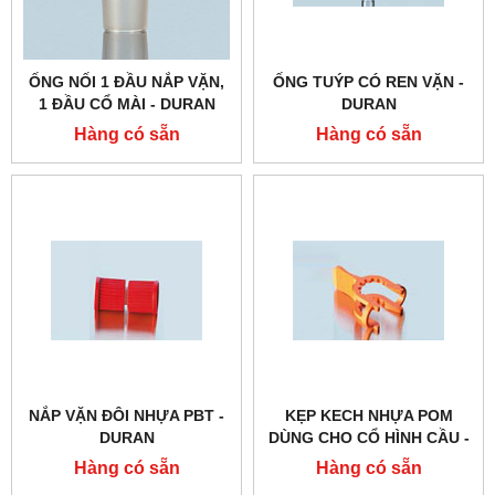
ỐNG NỐI 1 ĐẦU NẮP VẶN,
ỐNG TUÝP CÓ REN VẶN -
1 ĐẦU CỔ MÀI - DURAN
DURAN
Hàng có sẵn
Hàng có sẵn
NẮP VẶN ĐÔI NHỰA PBT -
KẸP KECH NHỰA POM
DURAN
DÙNG CHO CỔ HÌNH CẦU -
DURAN
Hàng có sẵn
Hàng có sẵn