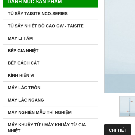
DANH MỤC SẢN PHẨM
TỦ SẤY TAISITE NCO-SERIES
TỦ SẤY NHIỆT ĐỘ CAO GW - TAISITE
MÁY LI TÂM
BẾP GIA NHIỆT
BẾP CÁCH CÁT
KÍNH HIỂN VI
MÁY LẮC TRÒN
MÁY LẮC NGANG
MÁY NGHIỀN MẪU THÍ NGHIỆM
MÁY KHUẤY TỪ / MÁY KHUẤY TỪ GIA
CHI TIẾT
NHIỆT