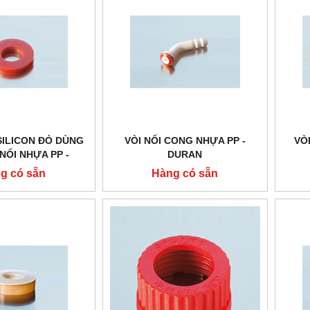
SILICON ĐỎ DÙNG
VÒI NỐI CONG NHỰA PP -
VÒ
NỐI NHỰA PP -
DURAN
DURAN
g có sẵn
Hàng có sẵn