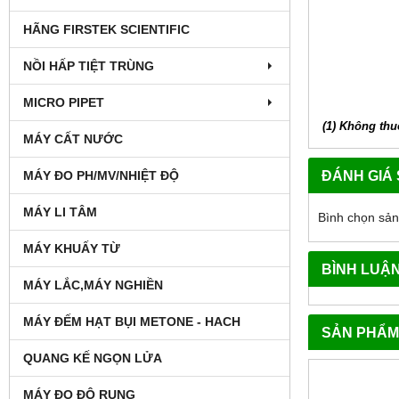
HÃNG FIRSTEK SCIENTIFIC
NỒI HẤP TIỆT TRÙNG
MICRO PIPET
(1)
Không thuộ
MÁY CẤT NƯỚC
ĐÁNH GIÁ
MÁY ĐO PH/MV/NHIỆT ĐỘ
MÁY LI TÂM
Bình chọn sả
MÁY KHUẤY TỪ
BÌNH LUẬ
MÁY LẮC,MÁY NGHIỀN
MÁY ĐẾM HẠT BỤI METONE - HACH
SẢN PHẨM
QUANG KẾ NGỌN LỬA
MÁY ĐO ĐỘ RUNG