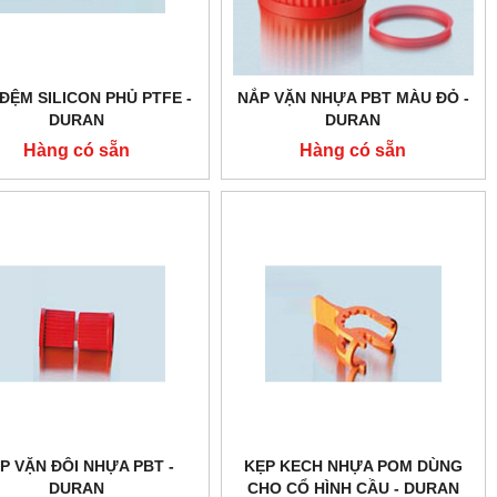
ĐỆM SILICON PHỦ PTFE -
NẮP VẶN NHỰA PBT MÀU ĐỎ -
DURAN
DURAN
Hàng có sẵn
Hàng có sẵn
P VẶN ĐÔI NHỰA PBT -
KẸP KECH NHỰA POM DÙNG
DURAN
CHO CỔ HÌNH CẦU - DURAN