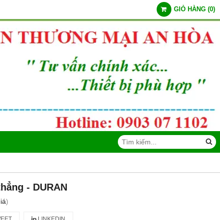
GIỎ HÀNG
(
0
)
thẳng - DURAN
iá
)
EET
LINKEDIN