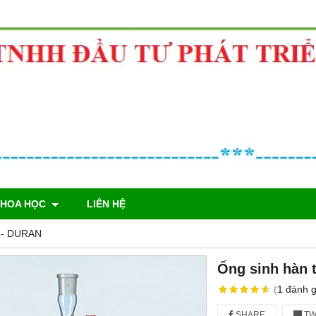
KHOA HỌC
LIÊN HỆ
g - DURAN
Ống sinh hàn 
(
1
đánh g
SHARE
TW