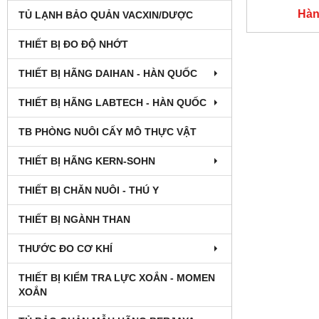
Hàn
TỦ LẠNH BẢO QUẢN VACXIN/DƯỢC
THIẾT BỊ ĐO ĐỘ NHỚT
THIẾT BỊ HÃNG DAIHAN - HÀN QUỐC
THIẾT BỊ HÃNG LABTECH - HÀN QUỐC
TB PHÒNG NUÔI CẤY MÔ THỰC VẬT
THIẾT BỊ HÃNG KERN-SOHN
THIẾT BỊ CHĂN NUÔI - THÚ Y
THIẾT BỊ NGÀNH THAN
THƯỚC ĐO CƠ KHÍ
THIẾT BỊ KIỂM TRA LỰC XOẮN - MOMEN
XOẮN