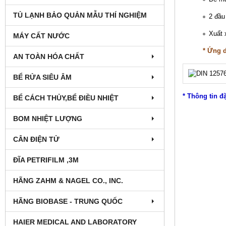
TỦ LẠNH BẢO QUẢN MẪU THÍ NGHIỆM
2 đầu
Xuất
MÁY CẤT NƯỚC
* Ứng 
AN TOÀN HÓA CHẤT
BỂ RỬA SIÊU ÂM
* Thông tin đ
BỂ CÁCH THỦY,BỂ ĐIỀU NHIỆT
BOM NHIỆT LƯỢNG
CÂN ĐIỆN TỬ
ĐĨA PETRIFILM ,3M
HÃNG ZAHM & NAGEL CO., INC.
HÃNG BIOBASE - TRUNG QUỐC
HAIER MEDICAL AND LABORATORY