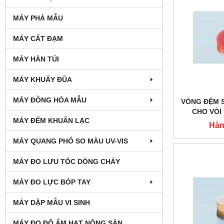
MÁY PHÁ MẪU
MÁY CẤT ĐẠM
MÁY HÀN TÚI
MÁY KHUẤY ĐŨA
MÁY ĐỒNG HÓA MẪU
VÒNG ĐỆM 
CHO VÒI 
MÁY ĐẾM KHUẨN LẠC
Hàn
MÁY QUANG PHỔ SO MÀU UV-VIS
MÁY ĐO LƯU TỐC DÒNG CHẢY
MÁY ĐO LỰC BÓP TAY
MÁY DẬP MẪU VI SINH
MÁY ĐO ĐỘ ẨM HẠT NÔNG SẢN