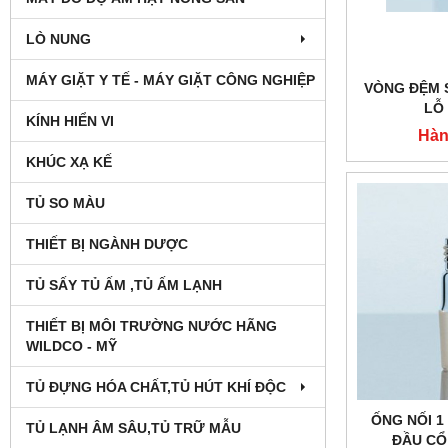
LÒ NUNG
MÁY GIẶT Y TẾ - MÁY GIẶT CÔNG NGHIỆP
VÒNG ĐỆM 
LỖ
KÍNH HIỂN VI
Hàn
KHÚC XẠ KẾ
TỦ SO MÀU
THIẾT BỊ NGÀNH DƯỢC
TỦ SẤY TỦ ẤM ,TỦ ẤM LẠNH
THIẾT BỊ MÔI TRƯỜNG NƯỚC HÃNG
WILDCO - MỸ
TỦ ĐỰNG HÓA CHẤT,TỦ HÚT KHÍ ĐỘC
ỐNG NỐI 1
TỦ LẠNH ÂM SÂU,TỦ TRỮ MẪU
ĐẦU CỔ