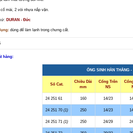
 cổ mài, 2 vòi nhựa nắp vặn.
 xứ:
DURAN - Đức
dụng:
dùng để làm lạnh trong chưng cất.
ặt hàng:
ỐNG SINH HÀN THẲNG -
Chiều Dài
Cổng Trên
Cổng
Số Cat.
mm
NS
24 251 61
160
14/23
1
24 251 70
(1)
250
14/23
1
24 251 71
(1)
250
24/29
2