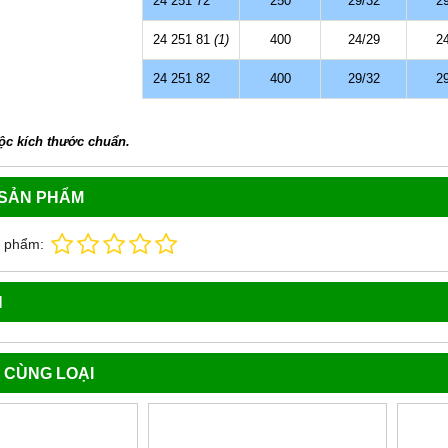
24 251 72
250
29/32
2
24 251 81
(1)
400
24/29
2
24 251 82
400
29/32
2
c kích thước chuẩn.
 SẢN PHẨM
n phẩm:
N
 CÙNG LOẠI