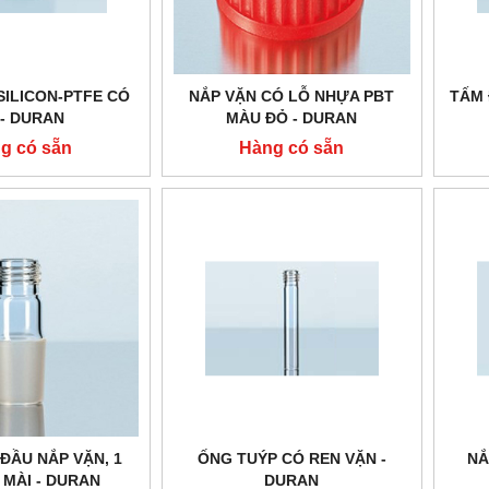
SILICON-PTFE CÓ
NẮP VẶN CÓ LỖ NHỰA PBT
TẤM 
 - DURAN
MÀU ĐỎ - DURAN
g có sẵn
Hàng có sẵn
 ĐẦU NẮP VẶN, 1
ỐNG TUÝP CÓ REN VẶN -
NẮ
 MÀI - DURAN
DURAN