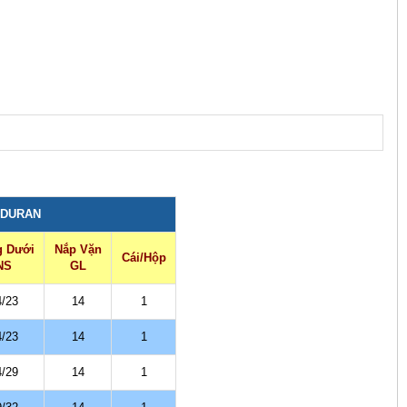
 DURAN
 Dưới
Nắp Vặn
Cái/Hộp
NS
GL
4/23
14
1
4/23
14
1
4/29
14
1