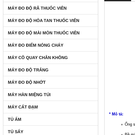
MÁY ĐO ĐỘ RÃ THUỐC VIÊN
MÁY ĐO ĐỘ HÒA TAN THUỐC VIÊN
MÁY ĐO ĐỘ MÀI MÒN THUỐC VIÊN
MÁY ĐO ĐIỂM NÓNG CHÁY
MÁY CÔ QUAY CHÂN KHÔNG
MÁY ĐO ĐỘ TRẮNG
MÁY ĐO ĐỘ NHỚT
MÁY HÀN MIỆNG TÚI
MÁY CẤT ĐẠM
* Mô tả:
TỦ ẤM
Ống s
TỦ SẤY
Bề mặ