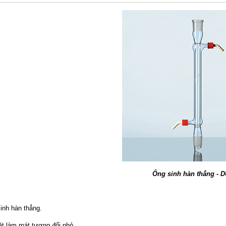
Ống sinh hàn thẳng - 
inh hàn thẳng.
t làm mát tương đối nhỏ.