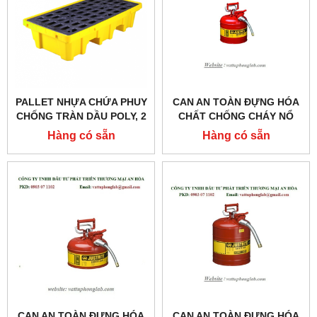
PALLET NHỰA CHỨA PHUY
CAN AN TOÀN ĐỰNG HÓA
CHỐNG TRÀN DẦU POLY, 2
CHẤT CHỐNG CHÁY NỔ
DRUM, DUNG TÍCH 32
MODEL: 7220120
Hàng có sẵn
Hàng có sẵn
GALLON/ 120 LÍT MODEL:
SPP102
CAN AN TOÀN ĐỰNG HÓA
CAN AN TOÀN ĐỰNG HÓA