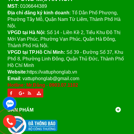
MST
: 0106644389
Địa chỉ đăng ký kinh doanh
: Tổ Dân Phố Phượng,
Phường Tây Mỗ, Quận Nam Từ Liêm, Thành Phố Hà
Nội.
VPGD tại Hà Nội
:
Số 14 - Liền Kề 2, Tiểu Khu Đô Thị
Mới Vạn Phúc, Phường Vạn Phúc, Quận Hà Đông,
Thành Phố Hà Nội.
VPGD tại TP.Hồ Chí Minh:
Số 39 - Đường Số 37, Khu
Phố 8, Phường Linh Đông, Quận Thủ Đức, Thành Phố
Hồ Chí Minh
Website
:https://vattuphonglab.vn
Email
: vattuphonglab@gmail.com
Hotline: Mr.Đăng - 0903.07.1102
SẢN PHẨM