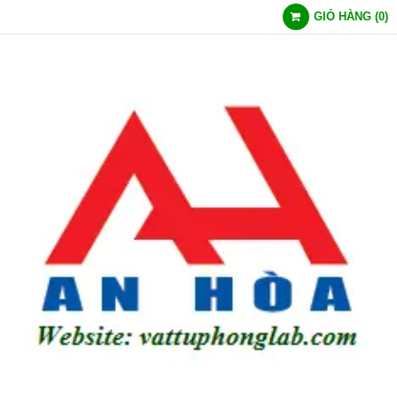
GIỎ HÀNG
(
0
)