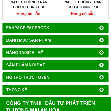
PALLET CHỐNG TRÀN
PALLET CHỐNG TRÀN
CHO 8 THÙNG PHI
CHO 4 THÙNG PHI
MODEL:28661 (BLACK) &
MODEL:28635 & 28634
Hàng có sẵn
Hàng có sẵn
28660 (YELLOW)
FANPAGE FACEBOOK
DANH MỤC SẢN PHẨM
HÃNG TAISITE - MỸ
SẢN PHẨM NỔI BẬT
HỔ TRỢ TRỰC TUYẾN
THỐNG KÊ
CÔNG TY TNHH ĐẦU TƯ PHÁT TRIỂN
THƯƠNG MẠI AN HÒA