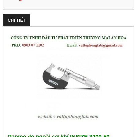
CHI TIẾT
Panme đo ngoài cơ khí INSIZE 3200-50