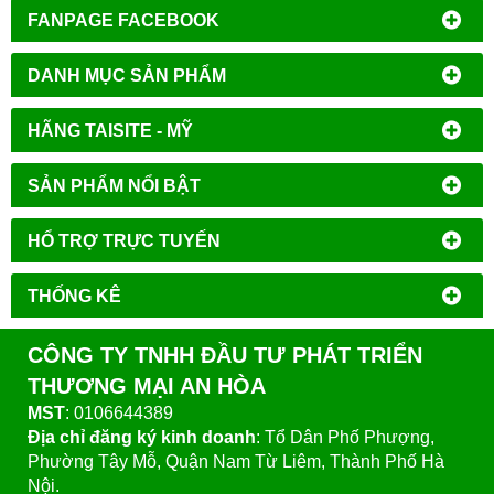
FANPAGE FACEBOOK
DANH MỤC SẢN PHẨM
HÃNG TAISITE - MỸ
SẢN PHẨM NỔI BẬT
HỔ TRỢ TRỰC TUYẾN
THỐNG KÊ
CÔNG TY TNHH ĐẦU TƯ PHÁT TRIỂN
THƯƠNG MẠI AN HÒA
MST
: 0106644389
Địa chỉ đăng ký kinh doanh
: Tổ Dân Phố Phượng,
Phường Tây Mỗ, Quận Nam Từ Liêm, Thành Phố Hà
Nội.