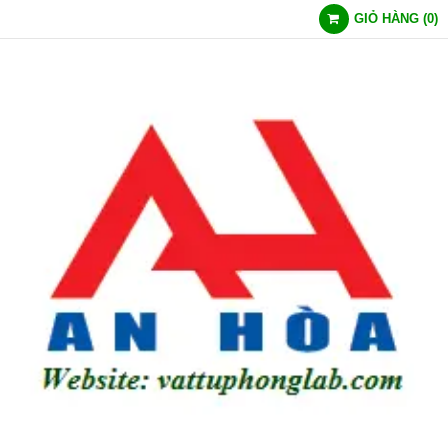
GIỎ HÀNG
(
0
)