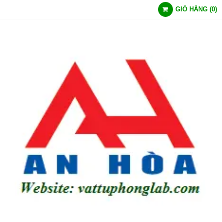
GIỎ HÀNG
(
0
)