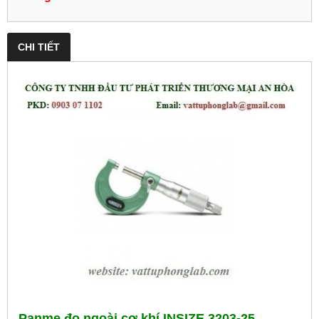
CHI TIẾT
Panme đo ngoài cơ khí INSIZE 3203-25