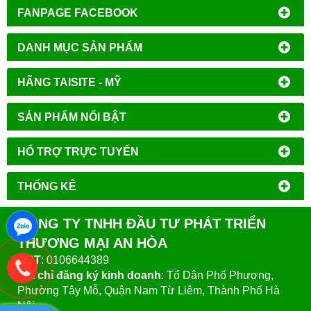
FANPAGE FACEBOOK
DANH MỤC SẢN PHẨM
HÃNG TAISITE - MỸ
SẢN PHẨM NỔI BẬT
HỔ TRỢ TRỰC TUYẾN
THỐNG KÊ
CÔNG TY TNHH ĐẦU TƯ PHÁT TRIỂN
THƯƠNG MẠI AN HÒA
MST
: 0106644389
Địa chỉ đăng ký kinh doanh
: Tổ Dân Phố Phượng,
Phường Tây Mỗ, Quận Nam Từ Liêm, Thành Phố Hà
Nội.