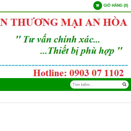
GIỎ HÀNG
(
0
)