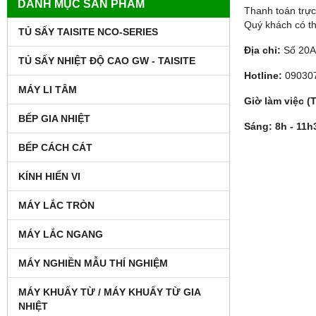
DANH MỤC SẢN PHẨM
Thanh toán trực
Quý khách có th
TỦ SẤY TAISITE NCO-SERIES
Địa chỉ:
Số 20A 
TỦ SẤY NHIỆT ĐỘ CAO GW - TAISITE
Hotline:
090307
MÁY LI TÂM
Giờ làm việc (
BẾP GIA NHIỆT
Sáng: 8h - 11h
BẾP CÁCH CÁT
KÍNH HIỂN VI
MÁY LẮC TRÒN
MÁY LẮC NGANG
MÁY NGHIỀN MẪU THÍ NGHIỆM
MÁY KHUẤY TỪ / MÁY KHUẤY TỪ GIA
NHIỆT