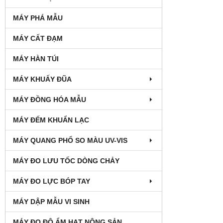
MÁY PHÁ MẪU
MÁY CẤT ĐẠM
MÁY HÀN TÚI
MÁY KHUẤY ĐŨA
MÁY ĐỒNG HÓA MẪU
MÁY ĐẾM KHUẨN LẠC
MÁY QUANG PHỔ SO MÀU UV-VIS
MÁY ĐO LƯU TỐC DÒNG CHẢY
MÁY ĐO LỰC BÓP TAY
MÁY DẬP MẪU VI SINH
MÁY ĐO ĐỘ ẨM HẠT NÔNG SẢN