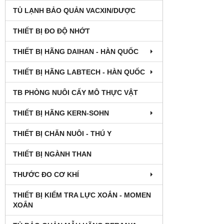
TỦ LẠNH BẢO QUẢN VACXIN/DƯỢC
THIẾT BỊ ĐO ĐỘ NHỚT
THIẾT BỊ HÃNG DAIHAN - HÀN QUỐC
THIẾT BỊ HÃNG LABTECH - HÀN QUỐC
TB PHÒNG NUÔI CẤY MÔ THỰC VẬT
THIẾT BỊ HÃNG KERN-SOHN
THIẾT BỊ CHĂN NUÔI - THÚ Y
THIẾT BỊ NGÀNH THAN
THƯỚC ĐO CƠ KHÍ
THIẾT BỊ KIỂM TRA LỰC XOẮN - MOMEN
XOẮN